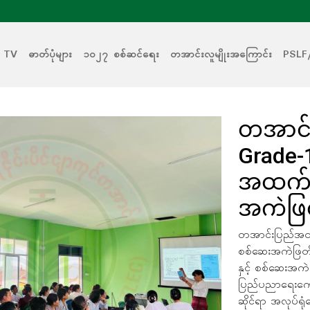
 TV
ဓာတ်ပုံများ
၁၀၂၇ စစ်ဆင်ရေး
တအာင်းလူမျိုးအကြောင်း
PSLF
တအာင်
Grade-1
အထက်တ
အကဲဖြ
တအာင်းပြည်အတွင
စစ်ဆေးအကဲဖြတ်မှ
နှင့် စစ်ဆေးအက
ပြည်ပညာရေးကော
ဆိုင်ရာ အလုပ်ရုံ