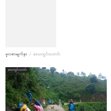
မူလစာမျက်နှာ
ဒေသတွင်းသတင်း
ဒေသတွင်းသတင်း