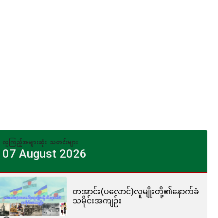
လူကြည့်အများဆုံး သတင်းများ
07 August 2026
တအာင်း(ပလောင်)လူမျိုးတို့၏နောက်ခံ
သမိုင်းအကျဉ်း