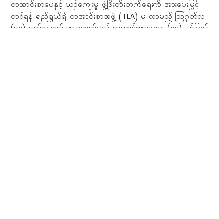
တအာင်းစာပေနှင့် ယဉ်ကျေးမှု ဖွံ့ဖြိုးတိုးတက်ရေးကို အားပေးမြှင့်
တင်ရန် ရည်ရွယ်၍ တအာင်းစာအဖွဲ့ (TLA) မှ လာမည့် သြဂုတ်လ
(၃၀) ရက်နေ့တွင် ကျရောက်မည့် တအာင်းစာပေနေ့ (၅၄) နှစ်ပြည့်
အထိမ်းအမှတ် အဖြစ် မြန်မာနိုင်ငံအတွင်းနှင့် ပြည်ပနိုင်ငံများတွင်
နေထိုင်ကြသော တအာင်းတိုင်းရင်းသားများအတွက် တအာင်းရုံးသုံး
စာပေနှင့် သက်ဆိုင်သည့် ပြိုင်ပွဲများ ကျင်းပသွားမည်ဖြစ်သည်။
‹
1
2
Showing
37
to
45
of
1327
results
- ဆက်သွယ်ရန်
- Privacy Policy