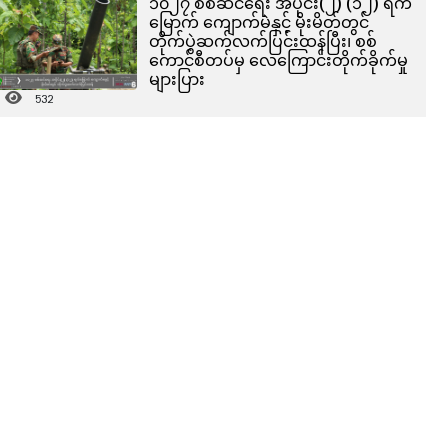
၁၀၂၇ စစ်ဆင်ရေး အပိုင်း(၂) (၁၂) ရက်
မြောက် ကျောက်မဲနှင့် မိုးမိတ်တွင်
တိုက်ပွဲဆက်လက်ပြင်းထန်ပြီး၊ စစ်
ကောင်စီတပ်မှ လေကြောင်းတိုက်ခိုက်မှု
များပြား
532