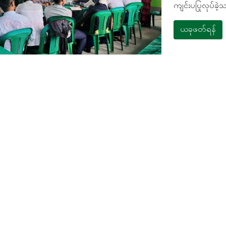
ကျင်းပပြုလုပ်ခဲ့
ယခုဖတ်ရန်