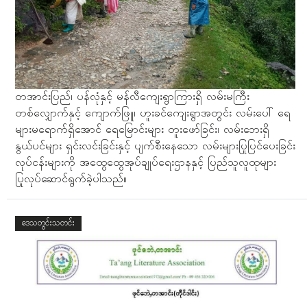
တအာင်းပြည်၊ ပန်လုံနှင့် မန်လီကျေးရွာကြားရှိ လမ်းမကြီး
တစ်လျှောက်နှင့် ကျောက်ဖြူ၊ ဟူးခင်ကျေးရွာအတွင်း လမ်းပေါ် ရေ
များမရောက်ရှိအောင် ရေမြောင်းများ တူးဖော်ခြင်း၊ လမ်းဘေးရှိ
နွယ်ပင်များ ရှင်းလင်းခြင်းနှင့် ပျက်စီးနေသော လမ်းများပြုပြင်ပေးခြင်း
လုပ်ငန်းများကို အထွေထွေအုပ်ချုပ်ရေးဌာနနှင့် ပြည်သူလူထုများ
ပြုလုပ်ဆောင်ရွက်ခဲ့ပါသည်။
ဒေသတွင်းသတင်း