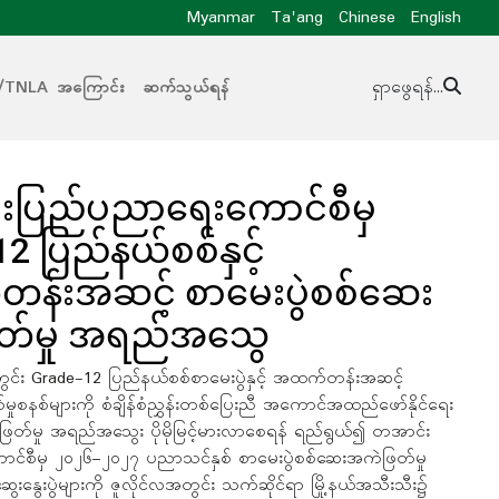
Myanmar
Ta'ang
Chinese
English
/TNLA အကြောင်း
ဆက်သွယ်ရန်
ရှာဖွေရန်...
းပြည်ပညာရေးကောင်စီမှ
2 ပြည်နယ်စစ်နှင့်
န်းအဆင့် စာမေးပွဲစစ်ဆေး
တ်မှု အရည်အသွေ
်း Grade-12 ပြည်နယ်စစ်စာမေးပွဲနှင့် အထက်တန်းအဆင့်
ုစနစ်များကို စံချိန်စံညွှန်းတစ်ပြေးညီ အကောင်အထည်ဖော်နိုင်ရေး
ဲဖြတ်မှု အရည်အသွေး ပိုမိုမြင့်မားလာစေရန် ရည်ရွယ်၍ တအာင်း
င်စီမှ ၂၀၂၆–၂၀၂၇ ပညာသင်နှစ် စာမေးပွဲစစ်ဆေးအကဲဖြတ်မှု
ဆွေးနွေးပွဲများကို ဇူလိုင်လအတွင်း သက်ဆိုင်ရာ မြို့နယ်အသီးသီး၌