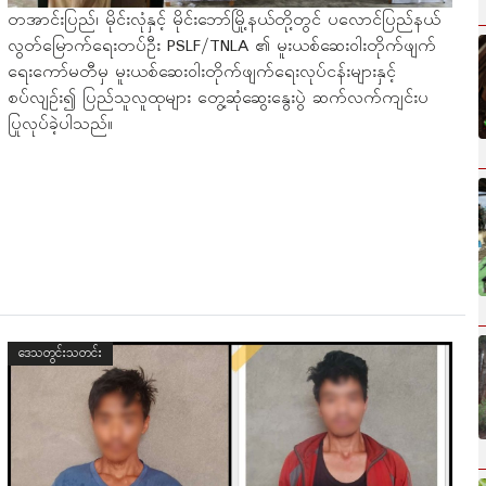
တအာင်းပြည်၊ မိုင်းလုံနှင့် မိုင်းဘော်မြို့နယ်တို့တွင် ပလောင်ပြည်နယ်
လွတ်မြောက်ရေးတပ်ဦး PSLF/TNLA ၏ မူးယစ်ဆေးဝါးတိုက်ဖျက်
ရေးကော်မတီမှ မူးယစ်ဆေးဝါးတိုက်ဖျက်ရေးလုပ်ငန်းများနှင့်
စပ်လျဉ်း၍ ပြည်သူလူထုများ တွေ့ဆုံဆွေးနွေးပွဲ ဆက်လက်ကျင်းပ
ပြုလုပ်ခဲ့ပါသည်။
ဒေသတွင်းသတင်း