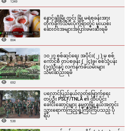
1249
နောင်ချိုမြို့တွင်း မြို့မရဲစခန်းအား
တိုက်ခိုက်သိမ်းပိုက်ရာတွင် မူးယစ်း
ဆေးဝါးအများအပြားဖမ်းဆီးရမိ
804
၁၀၂၇ စစ်ဆင်ရေး အပိုင်း( ၂ ) မှ စစ်
ကောင်စီ တပ်စခန်း ( ၂၄)ခု၊ စစ်သုံ့ပန်း
(၁၇)ဦးနှင့် လက်နက်ခဲယမ်းများ
သိမ်းဆည်းရမိ
692
ပလောင်ပြည်နယ်လွတ်မြောက်ရေး
တပ်ဦး PSLF/TNLA ၏ ထိပ်ပိုင်း
ခေါင်းဆောင်များ နမ္မတူမြို့နယ်အတွင်း
သွားရောက်ကြည့်ရှု့ကြီးကြပ်သည့် ပုံ
ရိပ်
538