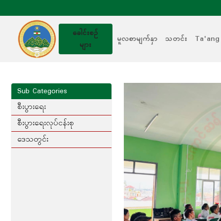
ခေါင်းစဥ်
မူလစာမျက်နှာ
သတင်း
Ta'ang
များ
Sub Categories
စီးပွားရေး
စီးပွားရေးလုပ်ငန်းစု
ဒေသတွင်း