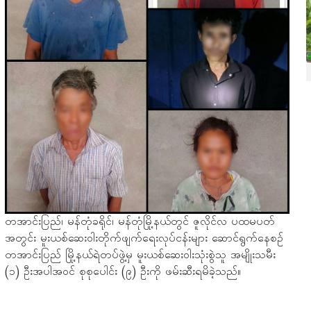
တအာင်းပြည်၊ မန်တုံခရိုင်၊ မန်တုံမြို့နယ်တွင် ဇူလိုင်လ ပထမပတ်
အတွင်း မူးယစ်ဆေးဝါးတိုက်ဖျက်ရေးလုပ်ငန်းများ ဆောင်ရွက်နေစဉ်
တအာင်းပြည် မြို့နယ်ရဲတပ်ဖွဲ့မှ မူးယစ်ဆေးဝါးသုံးစွဲသူ အမျိုးသမီး
(၁) ဦးအပါအဝင် စုစုပေါင်း (၉) ဦးကို ဖမ်းဆီးရမိခဲ့သည်။