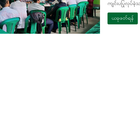
ကျင်းပပြုလုပ်ခဲ့
ယခုဖတ်ရန်