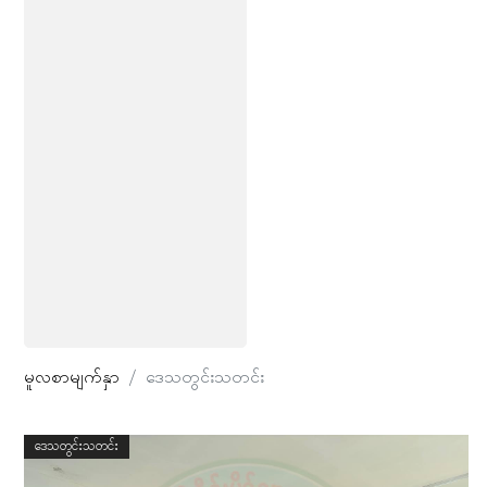
မူလစာမျက်နှာ
ဒေသတွင်းသတင်း
ဒေသတွင်းသတင်း