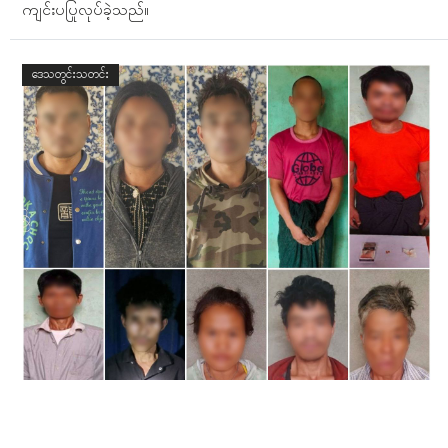
ကျင်းပပြုလုပ်ခဲ့သည်။
ဒေသတွင်းသတင်း