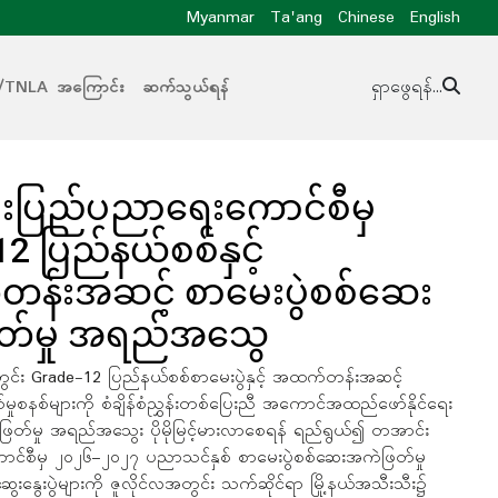
Myanmar
Ta'ang
Chinese
English
/TNLA အကြောင်း
ဆက်သွယ်ရန်
ရှာဖွေရန်...
းပြည်ပညာရေးကောင်စီမှ
2 ပြည်နယ်စစ်နှင့်
န်းအဆင့် စာမေးပွဲစစ်ဆေး
တ်မှု အရည်အသွေ
်း Grade-12 ပြည်နယ်စစ်စာမေးပွဲနှင့် အထက်တန်းအဆင့်
ုစနစ်များကို စံချိန်စံညွှန်းတစ်ပြေးညီ အကောင်အထည်ဖော်နိုင်ရေး
ဲဖြတ်မှု အရည်အသွေး ပိုမိုမြင့်မားလာစေရန် ရည်ရွယ်၍ တအာင်း
င်စီမှ ၂၀၂၆–၂၀၂၇ ပညာသင်နှစ် စာမေးပွဲစစ်ဆေးအကဲဖြတ်မှု
ဆွေးနွေးပွဲများကို ဇူလိုင်လအတွင်း သက်ဆိုင်ရာ မြို့နယ်အသီးသီး၌