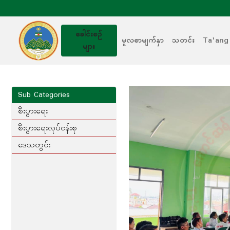
ခေါင်းစဥ်
မူလစာမျက်နှာ
သတင်း
Ta'ang
များ
Sub Categories
စီးပွားရေး
စီးပွားရေးလုပ်ငန်းစု
ဒေသတွင်း