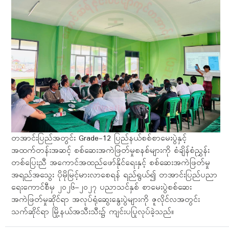
တအာင်းပြည်အတွင်း Grade-12 ပြည်နယ်စစ်စာမေးပွဲနှင့်
အထက်တန်းအဆင့် စစ်ဆေးအကဲဖြတ်မှုစနစ်များကို စံချိန်စံညွှန်း
တစ်ပြေးညီ အကောင်အထည်ဖော်နိုင်ရေးနှင့် စစ်ဆေးအကဲဖြတ်မှု
အရည်အသွေး ပိုမိုမြင့်မားလာစေရန် ရည်ရွယ်၍ တအာင်းပြည်ပညာ
ရေးကောင်စီမှ ၂၀၂၆–၂၀၂၇ ပညာသင်နှစ် စာမေးပွဲစစ်ဆေး
အကဲဖြတ်မှုဆိုင်ရာ အလုပ်ရုံဆွေးနွေးပွဲများကို ဇူလိုင်လအတွင်း
သက်ဆိုင်ရာ မြို့နယ်အသီးသီး၌ ကျင်းပပြုလုပ်ခဲ့သည်။