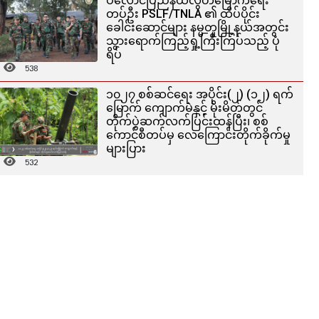
ပလောင်ပြည်နယ်လွတ်မြောက်ရေး
တပ်ဦး PSLF/TNLA ၏ ထိပ်ပိုင်း
ခေါင်းဆောင်များ နမ္မတူမြို့နယ်အတွင်း
သွားရောက်ကြည့်ရှု့ကြီးကြပ်သည့် ပုံ
ရိပ်
538
၁၀၂၇ စစ်ဆင်ရေး အပိုင်း(၂) (၁၂) ရက်
မြောက် ကျောက်မဲနှင့် မိုးမိတ်တွင်
တိုက်ပွဲဆက်လက်ပြင်းထန်ပြီး၊ စစ်
ကောင်စီတပ်မှ လေကြောင်းတိုက်ခိုက်မှု
များပြား
532