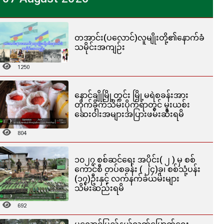
တအာင်း(ပလောင်)လူမျိုးတို့၏နောက်ခံ
သမိုင်းအကျဉ်း
1250
နောင်ချိုမြို့တွင်း မြို့မရဲစခန်းအား
တိုက်ခိုက်သိမ်းပိုက်ရာတွင် မူးယစ်း
ဆေးဝါးအများအပြားဖမ်းဆီးရမိ
804
၁၀၂၇ စစ်ဆင်ရေး အပိုင်း( ၂ ) မှ စစ်
ကောင်စီ တပ်စခန်း ( ၂၄)ခု၊ စစ်သုံ့ပန်း
(၁၇)ဦးနှင့် လက်နက်ခဲယမ်းများ
သိမ်းဆည်းရမိ
692