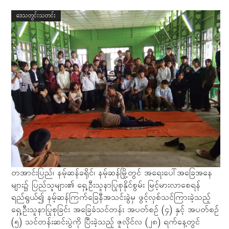
ဒေသတွင်းသတင်း
တအာင်းပြည်၊ နမ့်ဆန်ခရိုင်၊ နမ့်ဆန်မြို့တွင် အရေးပေါ်အခြေအနေ
များ၌ ပြည်သူများ၏ ရှေ့ဦးသူနာပြုစုနိုင်စွမ်း မြင့်မားလာစေရန်
ရည်ရွယ်၍ နမ့်ဆန်ကြက်ခြေနီအသင်းခွဲမှ ဖွင့်လှစ်သင်ကြားခဲ့သည့်
ရှေ့ဦးသူနာပြုစုခြင်း အခြေခံသင်တန်း အပတ်စဉ် (၄) နှင့် အပတ်စဉ်
(၅) သင်တန်းဆင်းပွဲကို ပြီးခဲ့သည့် ဇူလိုင်လ (၂၈) ရက်နေ့တွင်