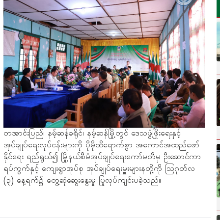
တအာင်းပြည်၊ နမ့်ဆန်ခရိုင်၊ နမ့်ဆန်မြို့တွင် ဒေသဖွံ့ဖြိုးရေးနှင့်
အုပ်ချုပ်ရေးလုပ်ငန်းများကို ပိုမိုထိရောက်စွာ အကောင်အထည်ဖော်
နိုင်ရေး ရည်ရွယ်၍ မြို့နယ်စီမံအုပ်ချုပ်ရေးကော်မတီမှ ဦးဆောင်ကာ
ရပ်ကွက်နှင့် ကျေးရွာအုပ်စု အုပ်ချုပ်ရေးမှူးများနတို့ကို သြဂုတ်လ
(၃) နေ့ရက်၌ တွေ့ဆုံဆွေးနွေးမှု ပြုလုပ်ကျင်းပခဲ့သည်။