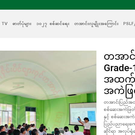
 TV
ဓာတ်ပုံများ
၁၀၂၇ စစ်ဆင်ရေး
တအာင်းလူမျိုးအကြောင်း
PSLF
တအာင်
Grade-1
အထက်တ
အကဲဖြ
တအာင်းပြည်အတွင
စစ်ဆေးအကဲဖြတ်မှ
နှင့် စစ်ဆေးအက
ပြည်ပညာရေးကော
ဆိုင်ရာ အလုပ်ရုံ