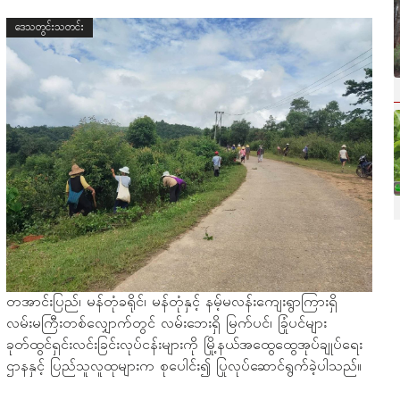
ဒေသတွင်းသတင်း
တအာင်းပြည်၊ မန်တုံခရိုင်၊ မန်တုံနှင့် နမ့်မလန်းကျေးရွာကြားရှိ
လမ်းမကြီးတစ်လျှောက်တွင် လမ်းဘေးရှိ မြက်ပင်၊ ခြုံပင်များ
ခုတ်ထွင်ရှင်းလင်းခြင်းလုပ်ငန်းများကို မြို့နယ်အထွေထွေအုပ်ချုပ်ရေး
ဌာနနှင့် ပြည်သူလူထုများက စုပေါင်း၍ ပြုလုပ်ဆောင်ရွက်ခဲ့ပါသည်။