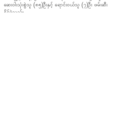
ဆေးဝါးသုံးစွဲသူ (၈၅)ဦးနှင့် ရောင်းဝယ်သူ (၇)ဦး ဖမ်းဆီး
နိုင်ခဲ့သည်။
ဒေသတွင်းသတင်း