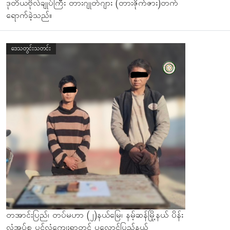
ဒုတိယဗိုလ်ချုပ်ကြီး တားဂျုတ်ဂျား (တားဇိုက်ဇား)တက်
ရောက်ခဲ့သည်။
ဒေသတွင်းသတင်း
တအာင်းပြည်၊ တပ်မဟာ (၂)နယ်မြေ၊ နမ့်ဆန်မြို့နယ် ပိန်း
လုံအုပ်စု ပင်လုံကျေးရွာတွင် ပလောင်ပြည်နယ်