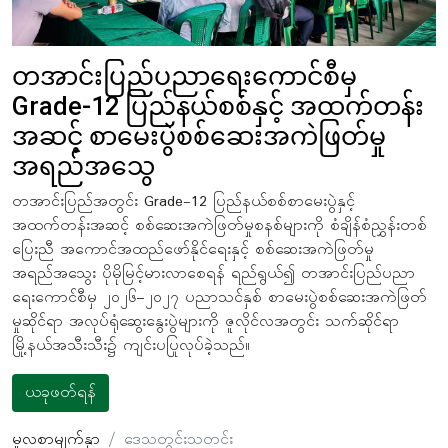
တအာင်းပြည်ပညာရေးကောင်စီမှ
Grade-12 ပြည်နယ်စစ်နှင့် အထက်တန်း
အဆင့် စာမေးပွဲစစ်ဆေးအကဲဖြတ်မှု
အရည်အသွေ
တအာင်းပြည်အတွင်း Grade-12 ပြည်နယ်စစ်စာမေးပွဲနှင့်
အထက်တန်းအဆင့် စစ်ဆေးအကဲဖြတ်မှုစနစ်များကို စံချိန်စံညွှန်းတစ်
ပြေးညီ အကောင်အထည်ဖော်နိုင်ရေးနှင့် စစ်ဆေးအကဲဖြတ်မှု
အရည်အသွေး ပိုမိုမြင့်မားလာစေရန် ရည်ရွယ်၍ တအာင်းပြည်ပညာ
ရေးကောင်စီမှ ၂၀၂၆–၂၀၂၇ ပညာသင်နှစ် စာမေးပွဲစစ်ဆေးအကဲဖြတ်
မှုဆိုင်ရာ အလုပ်ရုံဆွေးနွေးပွဲများကို ဇူလိုင်လအတွင်း သက်ဆိုင်ရာ
မြို့နယ်အသီးသီး၌ ကျင်းပပြုလုပ်ခဲ့သည်။
ယခုဖတ်ရန်
မူလစာမျက်နှာ
ဒေသတွင်းသတင်း