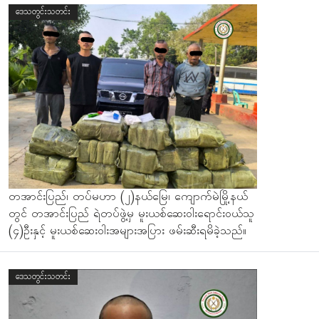
ဒေသတွင်းသတင်း
တအာင်းပြည်၊ တပ်မဟာ (၂)နယ်မြေ၊ ကျောက်မဲမြို့နယ်
တွင် တအာင်းပြည် ရဲတပ်ဖွဲ့မှ မူးယစ်ဆေးဝါးရောင်းဝယ်သူ
(၄)ဦးနှင့် မူးယစ်ဆေးဝါးအများအပြား ဖမ်းဆီးရမိခဲ့သည်။
ဒေသတွင်းသတင်း