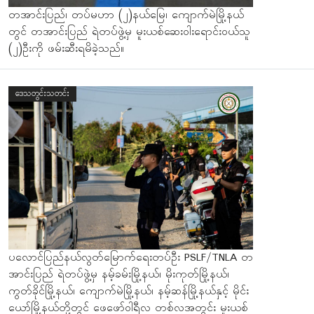
တအာင်းပြည်၊ တပ်မဟာ (၂)နယ်မြေ၊ ကျောက်မဲမြို့နယ်
တွင် တအာင်းပြည် ရဲတပ်ဖွဲ့မှ မူးယစ်ဆေးဝါးရောင်းဝယ်သူ
(၂)ဦးကို ဖမ်းဆီးရမိခဲ့သည်။
ဒေသတွင်းသတင်း
ပလောင်ပြည်နယ်လွတ်မြောက်ရေးတပ်ဦး PSLF/TNLA တ
အာင်းပြည် ရဲတပ်ဖွဲ့မှ နမ့်ခမ်းမြို့နယ်၊ မိုးကုတ်မြို့နယ်၊
ကွတ်ခိုင်မြို့နယ်၊ ကျောက်မဲမြို့နယ်၊ နမ့်ဆန်မြို့နယ်နှင့် မိုင်း
ယော်မြို့နယ်တို့တွင် ဖေဖော်ဝါရီလ တစ်လအတွင်း မူးယစ်