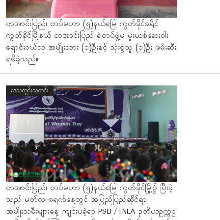
တအာင်းပြည်၊ တပ်မဟာ (၅)နယ်မြေ ကွတ်ခိုင်ခရိုင်
ကွတ်ခိုင်မြို့နယ် တအာင်းပြည် ရဲတပ်ဖွဲ့မှ မူးယစ်ဆေးဝါး
ရောင်းဝယ်သူ အမျိုးသား (၁)ဦးနှင့် သုံးစွဲသူ (၁)ဦး ဖမ်းဆီး
ရမိခဲ့သည်။
ဒေသတွင်းသတင်း
တအာင်းပြည်၊ တပ်မဟာ (၅)နယ်မြေ ကွတ်ခိုင်မြို့၌ ပြီးခဲ့
သည့် မတ်လ ၈ရက်နေ့တွင် အပြည်ပြည်ဆိုင်ရာ
အမျိုးသမီးများနေ့ ကျင်းပခဲ့ရာ PSLF/TNLA ဒုတိယဥက္ကဌ