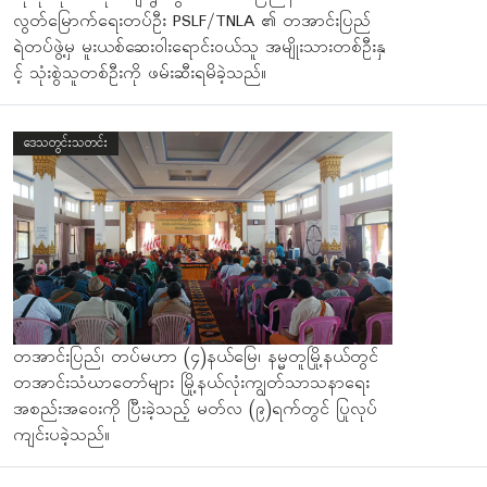
လွတ်မြောက်ရေးတပ်ဦး PSLF/TNLA ၏ တအာင်းပြည်
ရဲတပ်ဖွဲ့မှ မူးယစ်ဆေးဝါးရောင်းဝယ်သူ အမျိုးသားတစ်ဦးနှ
င့် သုံးစွဲသူတစ်ဦးကို ဖမ်းဆီးရမိခဲ့သည်။
ဒေသတွင်းသတင်း
တအာင်းပြည်၊ တပ်မဟာ (၄)နယ်မြေ၊ နမ္မတူမြို့နယ်တွင်
တအာင်းသံဃာတော်များ မြို့နယ်လုံးကျွတ်သာသနာရေး
အစည်းအဝေးကို ပြီးခဲ့သည့် မတ်လ (၉)ရက်တွင် ပြုလုပ်
ကျင်းပခဲ့သည်။