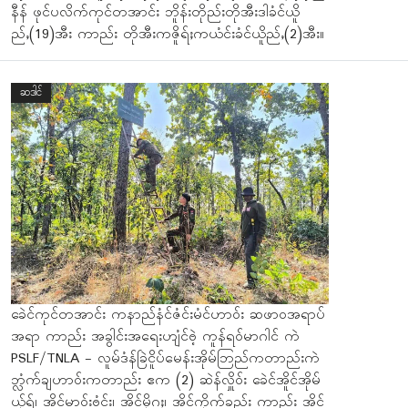
နီန် ဖုင်ပလိက်ကုင်တအာင်း ဘိူန်းတိုည်းတိုအီးဒါခံင်ယိူ
ည်ႇ(19)အီး ကာည်း တိုအီးကဇိူရ်ႈကယံင်းခံင်ယိူည်ႇ(2)အီး။
ဆဒါင်
ခေဲင်ကုင်တအာင်း ကနာည်နံင်ဇံင်းမံင်ဟာဝ်း ဆဖာဝအရာပ်
အရာ ကာည်း အခွါင်းအရေးဟျံင်ႎဲ့ ကူန်ရဝ်မာဂါင် ကဲ
PSLF/TNLA - လူမ်ဒံန်ခြဲငိူပ်မေန်းအိုမ်ဘြည်ကတာည်းကဲ
ဘ္လံက်ချဟာဝ်းကတာည်း ဧက (2) ဆဲန်လှိူဝ်း ခေဲင်အိူင်အိုမ်
ယ်ုရ်၊ အိူင်မာဝ်းႎံင်း၊ အိူင်မိုဂူႈ၊ အိူင်ကိုက်ခည်း ကာည်း အိူင်