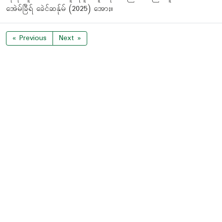
အေဲမ်ခြီရ် ခေဲင်ဆန်ုမ် (2025) အောႏ။
« Previous
Next »
ပ်ုန်ဒီရ်;ဂီုန်း
06 August 2026
ဆဒါင် တားတီုင်အွံရ်ဒါင်း တားအဘုင် ရေဲ
န်ဟာဝ်းပါင်ကတူႈကငျားတောပ် ကူန်ရဝ်
မာဂါင် လှံင်အိုမ်ယ်ုရ်
95
ပလှံင်မာဝ်းႎံင်း ဇူႈပတံက်အူန်းတေန် ခေဲင်
စှါင်းကျောင်စဝ် စီပဲန်ငံရ်က္လိုႇဟာဝ်း ကျော
င်စဝ် (1)ကျောင်