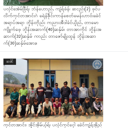
ပလှံင်အေဲမ်ခြီရ်၊ ဘံန်ဟောည်ႇ ကျံရ်ဖံန်၊ ဆငည်း(2) ဖုင်ပ
လိက်ကုင်တအာင်းဂဲ ရေဲန်ဇီုင်းကာန်စေတ်မေန်းဟာဝ်းခေဲင်
အရာပ်အရာ ဘိူန်းတိုည်း ကညားအီဒါခံင်ယိူည်ႇ တာမော
ကျိူက်ဖေ့ ဘိူန်းအဆာက်(40)ဆန်ုမ်၊ တာအာကိုင် ဘိူန်းအ
ဆာက်(32)ဆန်ုမ် ကာည်း တာဇော်မျိုးထူန် ဘိူန်းအဆာ
က်(30)ဆန်ုမ်အောႏ။
ဆဒါင်
ကုင်တအာင်း၊ အိူင်အိုမ်ယ်ုရ်၊ ပလှံင်ကုင်ငှေါ ခေဲင်ကျံရ်အိုည်