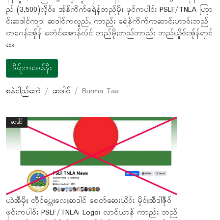
ည် (3,500)လှိဝ်း၊ အ်ုန်ကိက်ရေဲန်ဘည်မိုႈ ဖုင်ကပါဝ်း PSLF/TNLA ဟြာ
င်းဆဒါင်ကျာ၊ ဆဒါင်ကလူည်ႇ ကာည်း ရေဲန်ကိက်ကဆာင်းဟာဝ်းဘည်
တဂေန်းအ်ုန် တေဲင်အောန်လဴင် ဘည်မိုႈဘည်ဘာည်း ဘည်ယိူဝ်းအ်ုန်ရာင်
ဒေ။
ဒီရ်;ကဇေန်နီး
စနဲငါည်ဘေဲ
ဆဒါင်
Burma Taa
ဆဒါင်
ယဲအီမိုႈ တီုင်ပ္လေႈလေႈဆဒါင် စေတ်ဆေးယိူဝ်း မိူဝ်ႈအီဒါဇီုဝ်
ဖုင်းကပါဝ်း PSLF/TNLA၊ Logo၊ လာင်ယာန် ကာည်း ဘည်