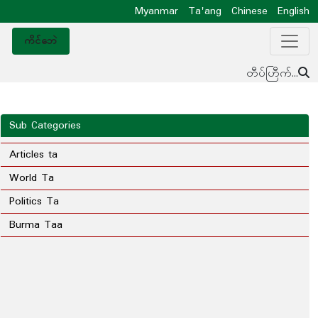
Myanmar
Ta'ang
Chinese
English
ကိင်ဘေဲ
တီပ်ဟြီက်...
Sub Categories
Articles ta
World Ta
Politics Ta
Burma Taa