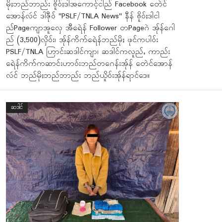
မိုႈဘည်ဘာည်း ႎိူဝ်ႈဒါအကောင့်ငါည် Facebook တေဲင်
အောန်လဴင် ဒါဇီုဝ် "PSLF/TNLA News" နီန် ႎိူဝ်ႈဒါငါ
ည်Pageကျာအူလှေ အီရေဲန် Follower တPageဂဲ အ်ုန်ဂေါ
ည် (3,500)လှိဝ်း၊ အ်ုန်ကိက်ရေဲန်ဘည်မိုႈ ဖုင်ကပါဝ်း
PSLF/TNLA ဟြာင်းဆဒါင်ကျာ၊ ဆဒါင်ကလူည်ႇ ကာည်း
ရေဲန်ကိက်ကဆာင်းဟာဝ်းဘည်တဂေန်းအ်ုန် တေဲင်အောန်
လဴင် ဘည်မိုႈဘည်ဘာည်း ဘည်ယိူဝ်းအ်ုန်ရာင်ဒေ။
ဆဒါင်