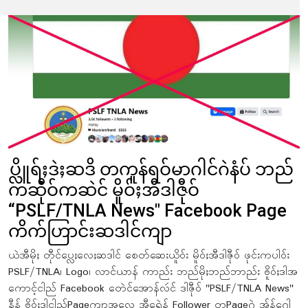
ပ္လိူရ်ႈဒဲႈဆဒိ တကူန်ရဝ်မာဂါင်ဂဲနံပ် ဘည်
ကဆီုဝ်ကဆဲင် မိူဝ်ႈအီဒါဇီုဝ်
“PSLF/TNLA News" Facebook Page
ကိက်ဟြာင်းဆဒါင်ကျာ
ယဲအီမိုႈ တီုင်ပ္လေႈလေႈဆဒါင် စေတ်ဆေးယိူဝ်း မိူဝ်ႈအီဒါဇီုဝ် ဖုင်းကပါဝ်း
PSLF/TNLA၊ Logo၊ လာင်ယာန် ကာည်း ဘည်မိုႈဘည်ဘာည်း ႎိူဝ်ႈဒါအ
ကောင့်ငါည် Facebook တေဲင်အောန်လဴင် ဒါဇီုဝ် "PSLF/TNLA News"
နီန် ႎိူဝ်ႈဒါငါည်Pageကျာအူလှေ အီရေဲန် Follower တPageဂဲ အ်ုန်ဂေါ