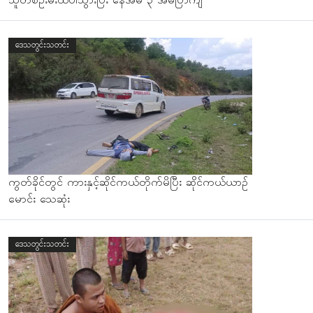
သူတစ်ဦးမီးထဲပါသွားပြီး နေအိမ် ၃ အိမ်ပြာကျ
ဒေသတွင်းသတင်း
ကွတ်ခိုင်တွင် ကားနှင့်ဆိုင်ကယ်တိုက်မိပြီး ဆိုင်ကယ်ယာဥ်
မောင်း သေဆုံး
ဒေသတွင်းသတင်း