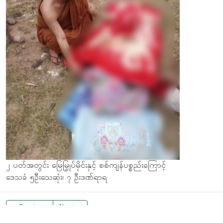
၂ ပတ်အတွင်း မြေမြှုပ်မိုင်းနှင့် စစ်ကျန်ပစ္စည်းကြောင့်
ဒေသခံ ၅ဦးသေဆုံး၊ ၇ ဦးဒဏ်ရာရ
« Previous
Next »