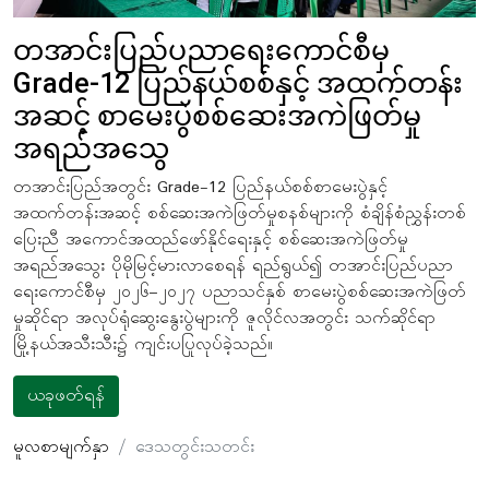
တအာင်းပြည်ပညာရေးကောင်စီမှ
Grade-12 ပြည်နယ်စစ်နှင့် အထက်တန်း
အဆင့် စာမေးပွဲစစ်ဆေးအကဲဖြတ်မှု
အရည်အသွေ
တအာင်းပြည်အတွင်း Grade-12 ပြည်နယ်စစ်စာမေးပွဲနှင့်
အထက်တန်းအဆင့် စစ်ဆေးအကဲဖြတ်မှုစနစ်များကို စံချိန်စံညွှန်းတစ်
ပြေးညီ အကောင်အထည်ဖော်နိုင်ရေးနှင့် စစ်ဆေးအကဲဖြတ်မှု
အရည်အသွေး ပိုမိုမြင့်မားလာစေရန် ရည်ရွယ်၍ တအာင်းပြည်ပညာ
ရေးကောင်စီမှ ၂၀၂၆–၂၀၂၇ ပညာသင်နှစ် စာမေးပွဲစစ်ဆေးအကဲဖြတ်
မှုဆိုင်ရာ အလုပ်ရုံဆွေးနွေးပွဲများကို ဇူလိုင်လအတွင်း သက်ဆိုင်ရာ
မြို့နယ်အသီးသီး၌ ကျင်းပပြုလုပ်ခဲ့သည်။
ယခုဖတ်ရန်
မူလစာမျက်နှာ
ဒေသတွင်းသတင်း