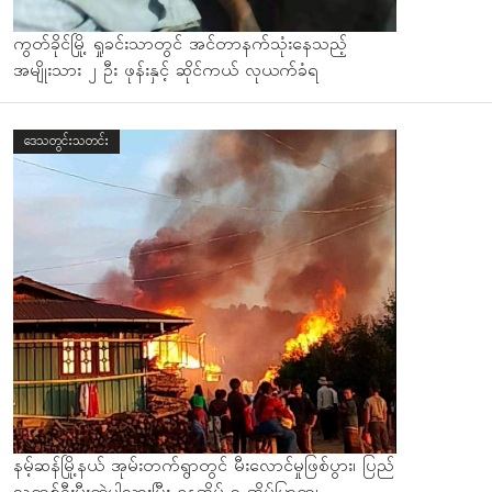
ကွတ်ခိုင်မြို့ ရှုခင်းသာတွင် အင်တာနက်သုံးနေသည့်
အမျိုးသား ၂ ဦး ဖုန်းနှင့် ဆိုင်ကယ် လုယက်ခံရ
ဒေသတွင်းသတင်း
နမ့်ဆန်မြို့နယ် အုမ်းတက်ရွာတွင် မီးလောင်မှုဖြစ်ပွား၊ ပြည်