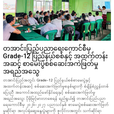
တအာင်းပြည်ပညာရေးကောင်စီမှ
Grade-12 ပြည်နယ်စစ်နှင့် အထက်တန်း
အဆင့် စာမေးပွဲစစ်ဆေးအကဲဖြတ်မှု
အရည်အသွေ
တအာင်းပြည်အတွင်း Grade-12 ပြည်နယ်စစ်စာမေးပွဲနှင့်
အထက်တန်းအဆင့် စစ်ဆေးအကဲဖြတ်မှုစနစ်များကို စံချိန်စံညွှန်းတစ်
ပြေးညီ အကောင်အထည်ဖော်နိုင်ရေးနှင့် စစ်ဆေးအကဲဖြတ်မှု
အရည်အသွေး ပိုမိုမြင့်မားလာစေရန် ရည်ရွယ်၍ တအာင်းပြည်ပညာ
ရေးကောင်စီမှ ၂၀၂၆–၂၀၂၇ ပညာသင်နှစ် စာမေးပွဲစစ်ဆေးအကဲဖြတ်
မှုဆိုင်ရာ အလုပ်ရုံဆွေးနွေးပွဲများကို ဇူလိုင်လအတွင်း သက်ဆိုင်ရာ