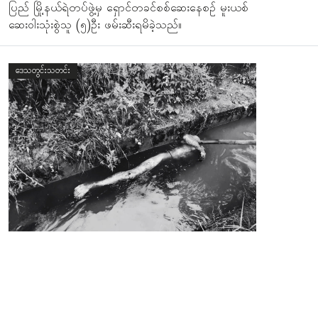
ပြည် မြို့နယ်ရဲတပ်ဖွဲ့မှ ရှောင်တခင်စစ်ဆေးနေစဥ် မူးယစ်
ဆေးဝါးသုံးစွဲသူ (၅)ဦး ဖမ်းဆီးရမိခဲ့သည်။
ဒေသတွင်းသတင်း
တအာင်းပြည်၊ မူဆယ်နှင့် ကွတ်ခိုင်မြို့တွင် ယခုနိုင်ဝင်ဘာ
(၂)ပတ်နီးပါးအတွင်း ပိုင်ရှင်မဲ့ရုပ်အလောင်း (၄)လောင်းနှင့်
မိမိကိုယ်ကို ကြိုးဆွဲချမှု (၂)မှုဖြစ်ပွားခဲ့ပါသည်။