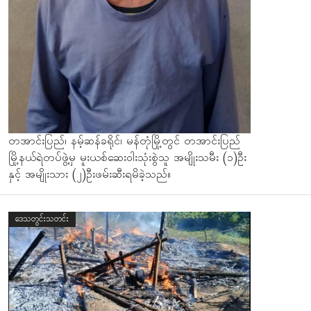
တအာင်းပြည်၊ နမ့်ဆန်ခရိုင်၊ မန်တုံမြို့တွင် တအာင်းပြည်
မြို့နယ်ရဲတပ်ဖွဲ့မှ မူးယစ်ဆေးဝါးသုံးစွဲသူ အမျိုးသမီး (၁)ဦး
နှင့် အမျိုးသား (၂)ဦးဖမ်းဆီးရမိခဲ့သည်။
ဒေသတွင်းသတင်း