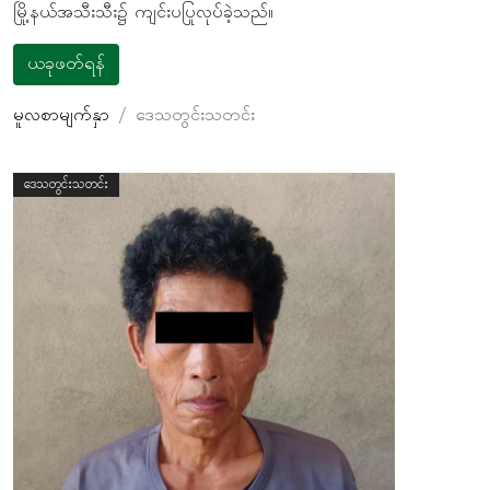
မြို့နယ်အသီးသီး၌ ကျင်းပပြုလုပ်ခဲ့သည်။
ယခုဖတ်ရန်
မူလစာမျက်နှာ
ဒေသတွင်းသတင်း
ဒေသတွင်းသတင်း