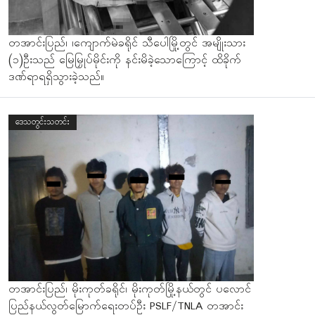
တအာင်းပြည်၊ ၊ကျောက်မဲခရိုင် သီပေါမြို့တွင် အမျိုးသား
(၁)ဦးသည် မြေမြှုပ်မိုင်းကို နင်းမိခဲ့သောကြောင့် ထိခိုက်
ဒဏ်ရာရရှိသွားခဲ့သည်။
ဒေသတွင်းသတင်း
တအာင်းပြည်၊ မိုးကုတ်ခရိုင်၊ မိုးကုတ်မြို့နယ်တွင် ပလောင်
ပြည်နယ်လွတ်မြောက်ရေးတပ်ဦး PSLF/TNLA တအာင်း