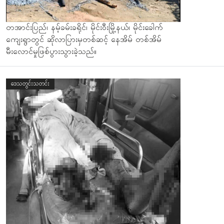
တအာင်းပြည်၊ နမ့်ခမ်းခရိုင်၊ မိုင်းဝီးမြို့နယ်၊ မိုင်းခေါက်
ကျေးရွာတွင် ဆိုလာပြားမှတစ်ဆင့် နေအိမ် တစ်အိမ်
မီးလောင်မှုဖြစ်ပွားသွားခဲ့သည်။
ဒေသတွင်းသတင်း