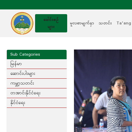
ခေါင်းစဥ်
မူလစာမျက်နှာ
သတင်း
Ta'ang
များ
Sub Categories
မြန်မာ
ဆောင်းပါးများ
ကမ္ဘာ့သတင်း
တအာင်းနိုင်ငံရေး
နိုင်ငံရေး