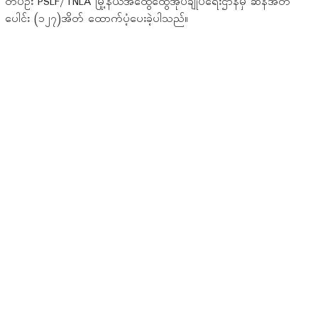
တပ်ဦး PSLF/TNLA မြို့နယ်အထွေထွေအုပ်ချုပ်ရေးဌာနမှ ဆန်အိတ်
ပေါင်း (၁၂၇)အိတ် ထောက်ပံ့ပေးခဲ့ပါသည်။