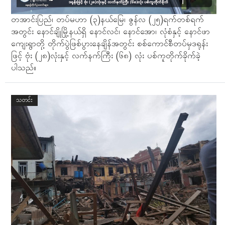
တအာင်းပြည်၊ တပ်မဟာ (၃)နယ်မြေ၊ ဇွန်လ (၂၅)ရက်တစ်ရက်
အတွင်း နောင်ချိုမြို့နယ်ရှိ နောင်လင်၊ နောင်အော၊ လုံစံနှင့် နောင်ဖာ
ကျေးရွာတို့ တိုက်ပွဲဖြစ်ပွားနေချိန်အတွင်း စစ်ကောင်စီတပ်မှဒရုန်း
ဖြင့် ဗုံး (၂၈)လုံးနှင့် လက်နက်ကြီး (၆၈) လုံး ပစ်ကူတိုက်ခိုက်ခဲ့
ပါသည်။
သတင်း