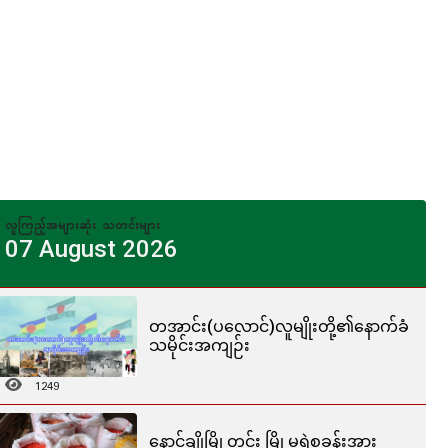
လူကြည့်အများဆုံး သတင်းများ
07 August 2026
တအာင်း(ပလောင်)လူမျိုးတို့၏နောက်ခံ
သမိုင်းအကျဉ်း
1249
နောင်ချိုမြို့တွင်း မြို့မရဲစခန်းအား