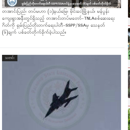
တအာင်းပြည်၊ တပ်မဟာ (၁)နယ်မြေ၊ မိုင်းငေါ့မြို့နယ်၊ မန်ပွန်း
ကျေးရွာအနီးတွင်ရှိသည့် တအာင်းတပ်မတော်-TNLAစစ်ဆေးရေး
ဂိတ်ကို ရှမ်းပြည်တိုးတက်ရေးပါတီ-SSPP/SSAမှ သေနတ်
(၆)ချက် ပစ်ခတ်တိုက်ခိုက်ခဲ့ပါသည်။
သတင်း