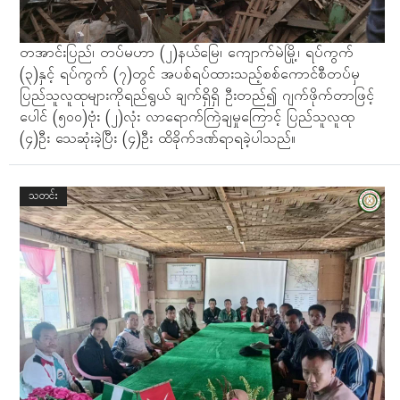
တအာင်းပြည်၊ တပ်မဟာ (၂)နယ်မြေ၊ ကျောက်မဲမြို့၊ ရပ်ကွက်
(၃)နှင့် ရပ်ကွက် (၇)တွင် အပစ်ရပ်ထားသည့်စစ်ကောင်စီတပ်မှ
ပြည်သူလူထုများကိုရည်ရွယ် ချက်ရှိရှိ ဦးတည်၍ ဂျက်ဖိုက်တာဖြင့်
ပေါင် (၅၀၀)ဗုံး (၂)လုံး လာရောက်ကြဲချမှုကြောင့် ပြည်သူလူထု
(၄)ဦး သေဆုံးခဲ့ပြီး (၄)ဦး ထိခိုက်ဒဏ်ရာရခဲ့ပါသည်။
သတင်း