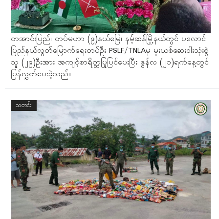
တအာင်းပြည်၊ တပ်မဟာ (၉)နယ်မြေ၊ နမ့်ဆန်မြို့နယ်တွင် ပလောင်
ပြည်နယ်လွတ်မြောက်ရေးတပ်ဦး PSLF/TNLAမှ မူးယစ်ဆေးဝါးသုံးစွဲ
သူ (၂၉)ဦးအား အကျင့်စာရိတ္တပြုပြင်ပေးပြီး ဇွန်လ (၂၁)ရက်နေ့တွင်
ပြန်လွှတ်ပေးခဲ့သည်။
သတင်း