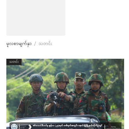
မူလစာမျက်နှာ
သတင်း
သတင်း