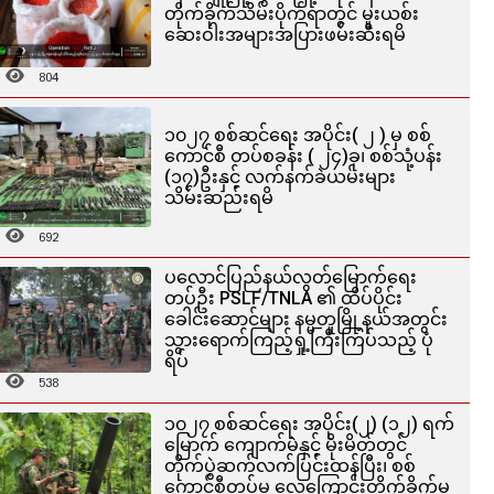
တိုက်ခိုက်သိမ်းပိုက်ရာတွင် မူးယစ်း
ဆေးဝါးအများအပြားဖမ်းဆီးရမိ
804
၁၀၂၇ စစ်ဆင်ရေး အပိုင်း( ၂ ) မှ စစ်
ကောင်စီ တပ်စခန်း ( ၂၄)ခု၊ စစ်သုံ့ပန်း
(၁၇)ဦးနှင့် လက်နက်ခဲယမ်းများ
သိမ်းဆည်းရမိ
692
ပလောင်ပြည်နယ်လွတ်မြောက်ရေး
တပ်ဦး PSLF/TNLA ၏ ထိပ်ပိုင်း
ခေါင်းဆောင်များ နမ္မတူမြို့နယ်အတွင်း
သွားရောက်ကြည့်ရှု့ကြီးကြပ်သည့် ပုံ
ရိပ်
538
၁၀၂၇ စစ်ဆင်ရေး အပိုင်း(၂) (၁၂) ရက်
မြောက် ကျောက်မဲနှင့် မိုးမိတ်တွင်
တိုက်ပွဲဆက်လက်ပြင်းထန်ပြီး၊ စစ်
ကောင်စီတပ်မှ လေကြောင်းတိုက်ခိုက်မှု