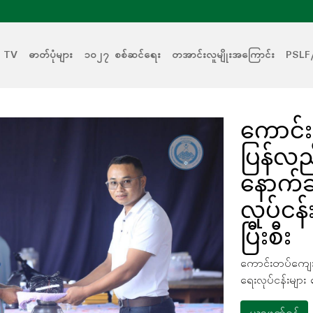
 TV
ဓာတ်ပုံများ
၁၀၂၇ စစ်ဆင်ရေး
တအာင်းလူမျိုးအကြောင်း
PSLF
ကောင်း
ပြန်လ
နောက်ဆ
လုပ်ငန်
ပြီးစီး
ကောင်းတပ်ကျေး
ရေးလုပ်ငန်းများ 