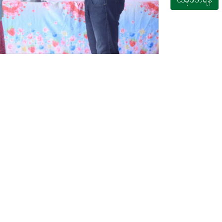
ယခုဖတ်ရန်