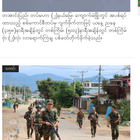
တအာင်းပြည်၊ တပ်မဟာ (၂)နယ်မြေ၊ ကျောက်မဲမြို့တွင် အပစ်ရပ်
ထားသည့် စစ်ကောင်စီတပ်မှ ဂျက်ဖိုက်တာဖြင့် ယနေ့ ညနေ
(၄း၅၈)နာရီအချိန်တွင် တစ်ကြိမ်၊ (၅း၀၃)နာရီအချိန်တွင် တစ်ကြိမ်
ဗုံး (၂)လုံး လာရောက်ကြဲချ ပစ်ခတ်တိုက်ခိုက်ခဲ့သည်။
သတင်း