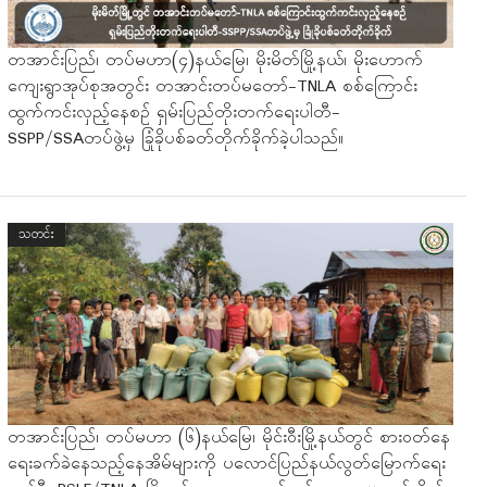
တအာင်းပြည်၊ တပ်မဟာ(၄)နယ်မြေ၊ မိုးမိတ်မြို့နယ်၊ မိုးဟောက်
ကျေးရွာအုပ်စုအတွင်း တအာင်းတပ်မတော်-TNLA စစ်ကြောင်း
ထွက်ကင်းလှည့်နေစဉ် ရှမ်းပြည်တိုးတက်ရေးပါတီ-
SSPP/SSAတပ်ဖွဲ့မှ ခြုံခိုပစ်ခတ်တိုက်ခိုက်ခဲ့ပါသည်။
သတင်း
တအာင်းပြည်၊ တပ်မဟာ (၆)နယ်မြေ၊ မိုင်းဝီးမြို့နယ်တွင် စားဝတ်နေ
ရေးခက်ခဲနေသည့်နေအိမ်များကို ပလောင်ပြည်နယ်လွတ်မြောက်ရေး