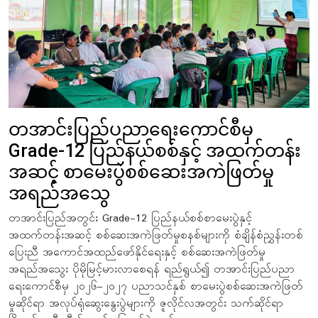
တအာင်းပြည်ပညာရေးကောင်စီမှ
Grade-12 ပြည်နယ်စစ်နှင့် အထက်တန်း
အဆင့် စာမေးပွဲစစ်ဆေးအကဲဖြတ်မှု
အရည်အသွေ
တအာင်းပြည်အတွင်း Grade-12 ပြည်နယ်စစ်စာမေးပွဲနှင့်
အထက်တန်းအဆင့် စစ်ဆေးအကဲဖြတ်မှုစနစ်များကို စံချိန်စံညွှန်းတစ်
ပြေးညီ အကောင်အထည်ဖော်နိုင်ရေးနှင့် စစ်ဆေးအကဲဖြတ်မှု
အရည်အသွေး ပိုမိုမြင့်မားလာစေရန် ရည်ရွယ်၍ တအာင်းပြည်ပညာ
ရေးကောင်စီမှ ၂၀၂၆–၂၀၂၇ ပညာသင်နှစ် စာမေးပွဲစစ်ဆေးအကဲဖြတ်
မှုဆိုင်ရာ အလုပ်ရုံဆွေးနွေးပွဲများကို ဇူလိုင်လအတွင်း သက်ဆိုင်ရာ