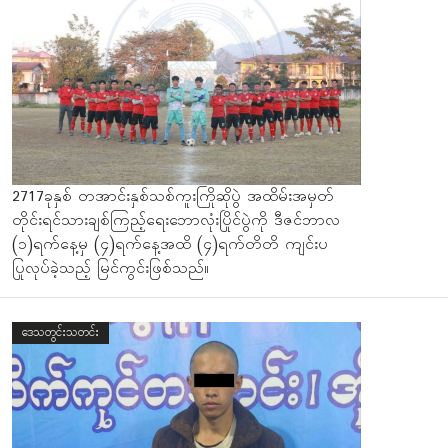
2717ခုနှစ် တအာင်းနှစ်သစ်ကူးကြိုဆိုပွဲ အထိမ်းအမှတ်
တိုင်းရင်သားချစ်ကြည့်ရေးဘောလုံးပြိုင်ပွဲကို ဒီဇင်ဘာလ
(၁)ရက်နေ့မှ (၄)ရက်နေ့အထိ (၄)ရက်တိတိ ကျင်းပ
ပြုလုပ်ခဲ့သည့် မြင်ကွင်းဖြစ်သည်။
ဒေသတွင်းသတင်း