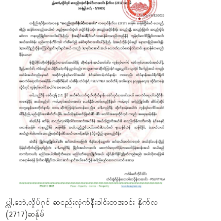
ပ္လါ,ဘေဲ,လှိုပ်ဂုင် ဆငည်းလှံက်နီးဒါင်းတအာင်း နိုက်လ
(2717)ဆန်ုမ်