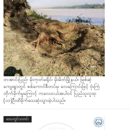
တအာင်းပြည်၊ မိုးကုတ်ခရိုင်၊ မိုးမိတ်မြို့နယ်၊ မြစ်ဆုံ
ကျေးရွာတွင် စစ်ကောင်စီတပ်မှ လေကြောင်းဖြင့် ဗုံးကြဲ
တိုက်ခိုက်မှုကြောင့် ကလေးငယ်အပါ၀င် ပြည်သူလူထု
(၁၁)ဦးထိခိုက်သေဆုံးသွားခဲ့ပါသည်။
ဒေသတွင်းသတင်း