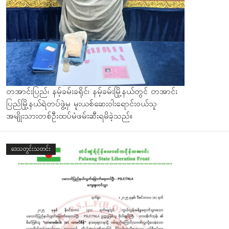
တအာင်းပြည်၊ နမ့်ခမ်းခရိုင်၊ နမ့်ခမ်းမြို့နယ်တွင် တအာင်း
ပြည်မြို့နယ်ရဲတပ်ဖွဲ့မှ မူးယစ်ဆေးဝါးရောင်းဝယ်သူ
အမျိုးသားတစ်ဦးထပ်မံဖမ်းဆီးရမိခဲ့သည်။
ဒေသတွင်းသတင်း