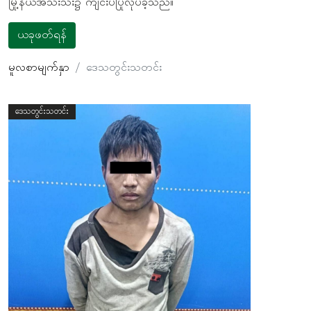
မြို့နယ်အသီးသီး၌ ကျင်းပပြုလုပ်ခဲ့သည်။
ယခုဖတ်ရန်
မူလစာမျက်နှာ
ဒေသတွင်းသတင်း
ဒေသတွင်းသတင်း