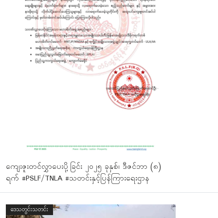
ကျေးဇူးတင်လွှာပေးပို့ခြင်း ၂၀၂၅ ခုနှစ်၊ ဒီဇင်ဘာ (၈)
ရက် #PSLF/TNLA #သတင်းနှင့်ပြန်ကြားရေးဌာန
ဒေသတွင်းသတင်း