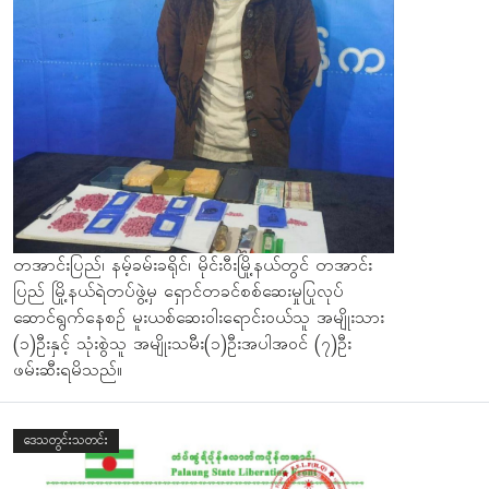
တအာင်းပြည်၊ နမ့်ခမ်းခရိုင်၊ မိုင်းဝီးမြို့နယ်တွင် တအာင်း
ပြည် မြို့နယ်ရဲတပ်ဖွဲ့မှ ရှောင်တခင်စစ်ဆေးမှုပြုလုပ်
ဆောင်ရွက်နေစဥ် မူးယစ်ဆေးဝါးရောင်းဝယ်သူ အမျိုးသား
(၁)ဦးနှင့် သုံးစွဲသူ အမျိုးသမီး(၁)ဦးအပါအဝင် (၇)ဦး
ဖမ်းဆီးရမိသည်။
ဒေသတွင်းသတင်း