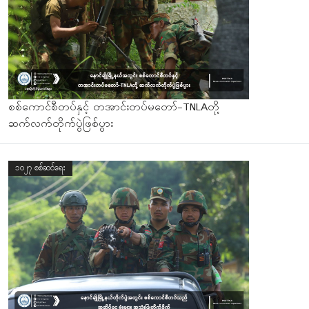
စစ်ကောင်စီတပ်နှင့် တအာင်းတပ်မတော်-TNLAတို့
ဆက်လက်တိုက်ပွဲဖြစ်ပွား
၁၀၂၇ စစ်ဆင်ရေး