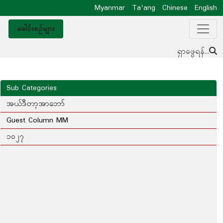
Myanmar
Ta'ang
Chinese
English
ခေါင်းစဥ်များ
ရှာဖွေရန်...
Sub Categories
အယ်ဒီတာ့အာဘော်
Guest Column MM
၁၀၂၇