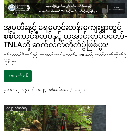
အုမ္မတီးနှင့် ရေမောင်းတန်းကျေးရွာတွင်
စစ်ကောင်စီတပ်နှင့် တအာင်းတပ်မတော်-
TNLAတို့ ဆက်လက်တိုက်ပွဲဖြစ်ပွား
စစ်ကောင်စီတပ်နှင့် တအာင်းတပ်မတော်-TNLAတို့ ဆက်လက်တိုက်ပွဲ
ဖြစ်ပွား
ယခုဖတ်ရန်
မူလစာမျက်နှာ
၁၀၂၇ စစ်ဆင်ရေး
၁၀၂၇
၁၀၂၇ စစ်ဆင်ရေး