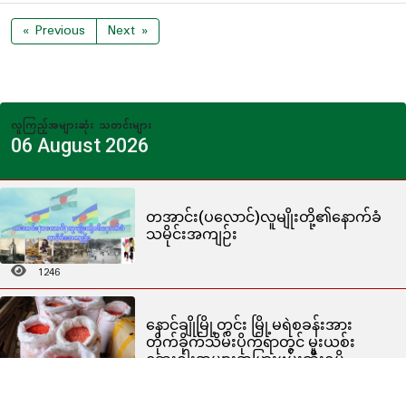
« Previous
Next »
လူကြည့်အများဆုံး သတင်းများ
06 August 2026
တအာင်း(ပလောင်)လူမျိုးတို့၏နောက်ခံ
သမိုင်းအကျဉ်း
1246
နောင်ချိုမြို့တွင်း မြို့မရဲစခန်းအား
တိုက်ခိုက်သိမ်းပိုက်ရာတွင် မူးယစ်း
ဆေးဝါးအများအပြားဖမ်းဆီးရမိ
804