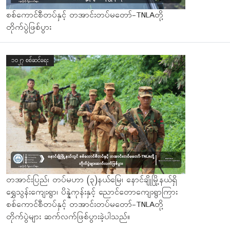
စစ်ကောင်စီတပ်နှင့် တအာင်းတပ်မတော်-TNLAတို့
တိုက်ပွဲဖြစ်ပွား
၁၀၂၇ စစ်ဆင်ရေး
တအာင်းပြည်၊ တပ်မဟာ (၃)နယ်မြေ၊ နောင်ချိုမြို့နယ်ရှိ
ရွှေသွန်းကျေးရွာ၊ ပိန္နဲကုန်းနှင့် ညောင်တောကျေးရွာကြား
စစ်ကောင်စီတပ်နှင့် တအာင်းတပ်မတော်-TNLAတို့
တိုက်ပွဲများ ဆက်လက်ဖြစ်ပွားခဲ့ပါသည်။