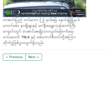
တအာင်းပြည် တပ်မဟာ (၂) နယ်မြေ နောင်ချိုမြို့နယ်
တောင်ခမ်း၊ နားရှိုးရွာနှင့် မကျီး‌‌ရေရွာဘုန်းတော်ကြီး
ကျောင်းတွင် တအာင်းအမျိုးသားလွတ်မြောက်ရေး
တပ်မတော် TNLA နှင့် စစ်ကောင်စီတပ်တို့အကြား
တိုက်ပွဲဖြစ်ပွားလျက်ရှိသည်။
« Previous
Next »
လူကြည့်အများဆုံး သတင်းများ
06 August 2026
တအာင်း(ပလောင်)လူမျိုးတို့၏နောက်ခံ