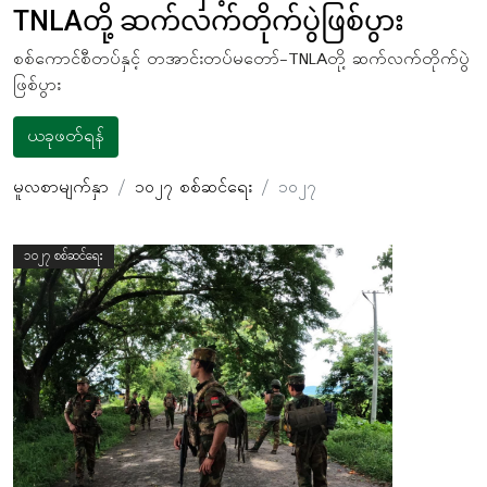
TNLAတို့ ဆက်လက်တိုက်ပွဲဖြစ်ပွား
စစ်ကောင်စီတပ်နှင့် တအာင်းတပ်မတော်-TNLAတို့ ဆက်လက်တိုက်ပွဲ
ဖြစ်ပွား
ယခုဖတ်ရန်
မူလစာမျက်နှာ
၁၀၂၇ စစ်ဆင်ရေး
၁၀၂၇
၁၀၂၇ စစ်ဆင်ရေး