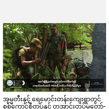
အုမ္မတီးနှင့် ရေမောင်းတန်းကျေးရွာတွင်
စစ်ကောင်စီတပ်နှင့် တအာင်းတပ်မတော်-