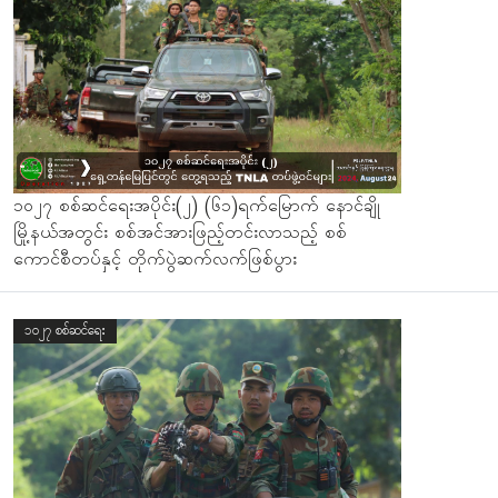
၁၀၂၇ စစ်ဆင်ရေးအပိုင်း(၂) (၆၁)ရက်မြောက် နောင်ချို
မြို့နယ်အတွင်း စစ်အင်အားဖြည့်တင်းလာသည့် စစ်
ကောင်စီတပ်နှင့် တိုက်ပွဲဆက်လက်ဖြစ်ပွား
၁၀၂၇ စစ်ဆင်ရေး