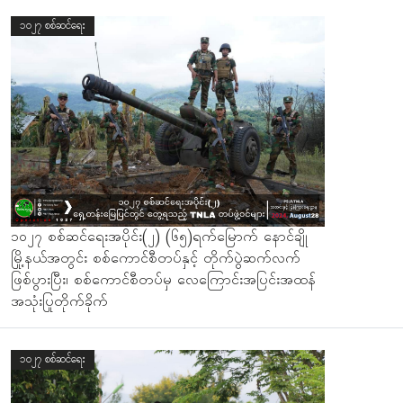
၁၀၂၇ စစ်ဆင်ရေး
၁၀၂၇ စစ်ဆင်ရေးအပိုင်း(၂) (၆၅)ရက်မြောက် နောင်ချို
မြို့နယ်အတွင်း စစ်ကောင်စီတပ်နှင့် တိုက်ပွဲဆက်လက်
ဖြစ်ပွားပြီး၊ စစ်ကောင်စီတပ်မှ လေကြောင်းအပြင်းအထန်
အသုံးပြုတိုက်ခိုက်
၁၀၂၇ စစ်ဆင်ရေး