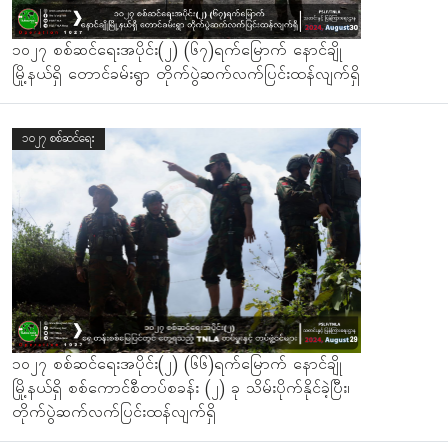
၁၀၂၇ စစ်ဆင်ရေးအပိုင်း(၂) (၆၇)ရက်မြောက် နောင်ချို
မြို့နယ်ရှိ တောင်ခမ်းရွာ တိုက်ပွဲဆက်လက်ပြင်းထန်လျက်ရှိ
၁၀၂၇ စစ်ဆင်ရေး
၁၀၂၇ စစ်ဆင်ရေးအပိုင်း(၂) (၆၆)ရက်မြောက် နောင်ချို
မြို့နယ်ရှိ စစ်ကောင်စီတပ်စခန်း (၂) ခု သိမ်းပိုက်နိုင်ခဲ့ပြီး၊
တိုက်ပွဲဆက်လက်ပြင်းထန်လျက်ရှိ