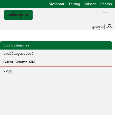
Myanmar
Ta'ang
Chinese
English
ခေါင်းစဥ်များ
ရှာဖွေရန်...
Sub Categories
အယ်ဒီတာ့အာဘော်
Guest Column MM
၁၀၂၇