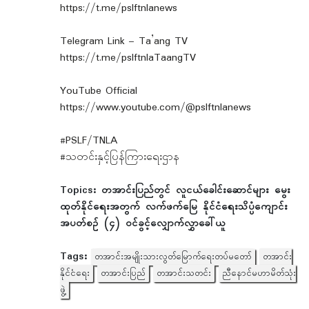
https://t.me/pslftnlanews
Telegram Link – Ta’ang TV
https://t.me/pslftnlaTaangTV
YouTube Official
https://www.youtube.com/@pslftnlanews
#PSLF/TNLA
#သတင်းနှင့်ပြန်ကြားရေးဌာန
Topics:
တအာင်းပြည်တွင် လူငယ်ခေါင်းဆောင်များ မွေး
ထုတ်နိုင်ရေးအတွက် လက်ဖက်မြေ နိုင်ငံရေးသိပ္ပံကျောင်း
အပတ်စဉ် (၄) ဝင်ခွင့်လျှောက်လွှာခေါ်ယူ
Tags:
တအာင်းအမျိုးသားလွတ်မြောက်ရေးတပ်မတော်
တအာင်း
နိုင်ငံရေး
တအာင်းပြည်
တအာင်းသတင်း
ညီနောင်မဟာမိတ်သုံး
ဖွဲ့