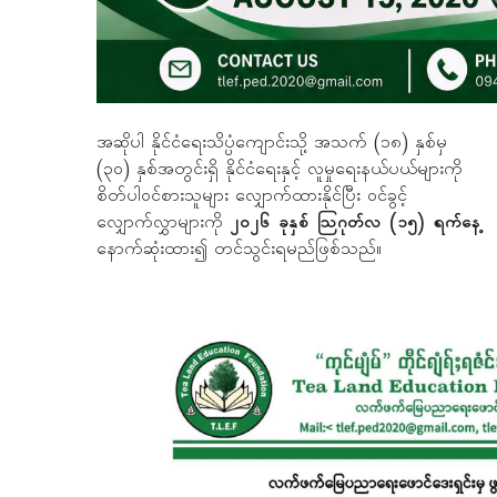
အဆိုပါ နိုင်ငံရေးသိပ္ပံကျောင်းသို့ အသက် (၁၈) နှစ်မှ
(၃၀) နှစ်အတွင်းရှိ နိုင်ငံရေးနှင့် လူမှုရေးနယ်ပယ်များကို
စိတ်ပါဝင်စားသူများ လျှောက်ထားနိုင်ပြီး ဝင်ခွင့်
လျှောက်လွှာများကို
၂၀၂၆ ခုနှစ် ဩဂုတ်လ (၁၅) ရက်နေ့
နောက်ဆုံးထား၍ တင်သွင်းရမည်ဖြစ်သည်။