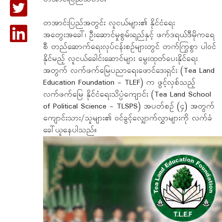
တအာင်းပြည်အတွင်း လူငယ်များ၏ နိုင်ငံရေး
အတွေးအခေါ်၊ ဦးဆောင်မှုစွမ်းရည်နှင့် ဖက်ဒရယ်ဒီမိုကရေ
စီ တည်ဆောက်ရေးလုပ်ငန်းစဉ်များတွင် တက်ကြွစွာ ပါဝင်
နိုင်မည့် လူငယ်ခေါင်းဆောင်များ မွေးထုတ်ပေးနိုင်ရေး
အတွက် လက်ဖက်မြေပညာရေးဖောင်ဒေးရှင်း (Tea Land
Education Foundation - TLEF) က ဖွင့်လှစ်သည့်
လက်ဖက်မြေ နိုင်ငံရေးသိပ္ပံကျောင်း (Tea Land School
of Political Science - TLSPS) အပတ်စဉ် (၄) အတွက်
ကျောင်းသား/သူများ၏ ဝင်ခွင့်လျှောက်လွှာများကို လက်ခံ
ခေါ်ယူနေပါသည်။