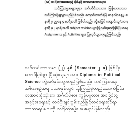
သင်တန်းကာလမှာ
(၂) နှစ် (Semester ၂ ခု)
ဖြစ်ပြီး
အောင်မြင်စွာ ပြီးဆုံးသူများအား
Diploma in Political
Science
ဘွဲ့အပ်နှင်းသွားမည်ဖြစ်သည်။ သင်ကြားရေး
အစီအစဉ်အရ ပထမနှစ်တွင် ယုံကြည်မှုတည်ဆောက်ခြင်း၊
တအာင်းရုံးသုံးစာ၊ အင်္ဂလိပ်စာ၊ ကွန်ပျူတာ၊ အခြေခံလူ့
အခွင့်အရေးနှင့် တစ်ဦးချင်းစွမ်းရည်မြှင့်တင်ရေးဆိုင်ရာ
ဘာသာရပ်များကို သင်ကြားပို့ချပေးမည်ဖြစ်သည်။