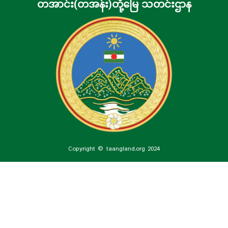
တအာင်း(တအန်း)တို့မြေ သတင်းဌာန
Copyright © taangland.org 2024