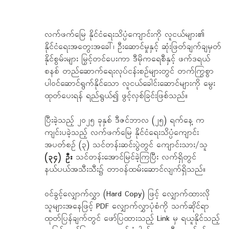
လက်ဖက်မြေ နိုင်ငံရေးသိပ္ပံကျောင်းကို လူငယ်များ၏
နိုင်ငံရေးအတွေးအခေါ်၊ ဦးဆောင်မှုနှင့် ဆုံးဖြတ်ချက်ချမှတ်
နိုင်စွမ်းများ မြှင့်တင်ပေးကာ ဒီမိုကရေစီနှင့် ဖက်ဒရယ်
စနစ် တည်ဆောက်ရေးလုပ်ငန်းစဉ်များတွင် တက်ကြွစွာ
ပါဝင်ဆောင်ရွက်နိုင်သော လူငယ်ခေါင်းဆောင်များကို မွေး
ထုတ်ပေးရန် ရည်ရွယ်၍ ဖွင့်လှစ်ခြင်းဖြစ်သည်။
ပြီးခဲ့သည့် ၂၀၂၅ ခုနှစ် ဒီဇင်ဘာလ (၂၅) ရက်နေ့ က
ကျင်းပခဲ့သည့် လက်ဖက်မြေ နိုင်ငံရေးသိပ္ပံကျောင်း
အပတ်စဉ် (၃) သင်တန်းဆင်းပွဲတွင် ကျောင်းသား/သူ
(၃၄) ဦး
သင်တန်းအောင်မြင်ခဲ့ကြပြီး လက်ရှိတွင်
နယ်ပယ်အသီးသီး၌ တာဝန်ထမ်းဆောင်လျက်ရှိသည်။
ဝင်ခွင့်လျှောက်လွှာ (Hard Copy) ဖြင့် လျှောက်ထားလို
သူများအနေဖြင့် PDF လျှောက်လွှာပုံစံကို သက်ဆိုင်ရာ
ထုတ်ပြန်ချက်တွင် ဖော်ပြထားသည့် Link မှ ရယူနိုင်သည့်