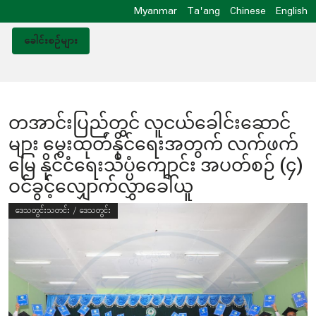
Myanmar
Ta'ang
Chinese
English
ခေါင်းစဥ်များ
တအာင်းပြည်တွင် လူငယ်ခေါင်းဆောင်
များ မွေးထုတ်နိုင်ရေးအတွက် လက်ဖက်
မြေ နိုင်ငံရေးသိပ္ပံကျောင်း အပတ်စဉ် (၄)
ဝင်ခွင့်လျှောက်လွှာခေါ်ယူ
ဒေသတွင်းသတင်း / ဒေသတွင်း