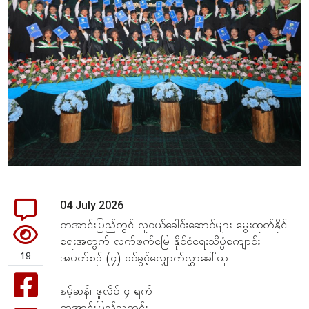
04 July 2026
တအာင်းပြည်တွင် လူငယ်ခေါင်းဆောင်များ မွေးထုတ်နိုင်
ရေးအတွက် လက်ဖက်မြေ နိုင်ငံရေးသိပ္ပံကျောင်း
19
အပတ်စဉ် (၄) ဝင်ခွင့်လျှောက်လွှာခေါ်ယူ
နမ့်ဆန်၊ ဇူလိုင် ၄ ရက်
တအာင်းပြည်သတင်း