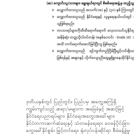
ဒုတိယနှစ်တွင် ပြည်တွင်း၊ ပြည်ပမှ အတွေ့အကြုံရှိ
ကျွမ်းကျင်သည့် ဆရာ/မများက အခြေခံနှင့် အဆင့်မြင့်
နိုင်ငံရေးပညာရပ်များ၊ နိုင်ငံရေးအတွေးအခေါ်များ၊
နိုင်ငံတကာဆက်ဆံရေးနှင့် သံတမန်ရေးရာ၊ ဝေဖန်ပိုင်းခြား
တွေးခေါ်နိုင်စွမ်း မြှင့်တင်ရေး၊ ရုံးလုပ်ငန်းဆိုင်ရာ စီမံခန့်ခွဲမှု