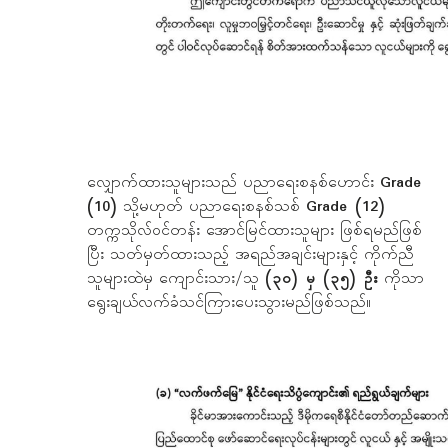
လျှောက်ထားသူများသည် ပညာရေးစနစ်ဟောင်း
Grade
(10)
သို့မဟုတ် ပညာရေးစနစ်သစ်
Grade (12)
တက္ကသိုလ်ဝင်တန်း အောင်မြင်ထားသူများ ဖြစ်ရမည်ဖြစ်
ပြီး သတ်မှတ်ထားသည့် အရည်အချင်းများနှင့် ကိုက်ညီ
သူများထဲမှ ကျောင်းသား/သူ
(၃၀) မှ (၃၅) ဦး
ကိုသာ
ရွေးချယ်လက်ခံသင်ကြားပေးသွားမည်ဖြစ်သည်။