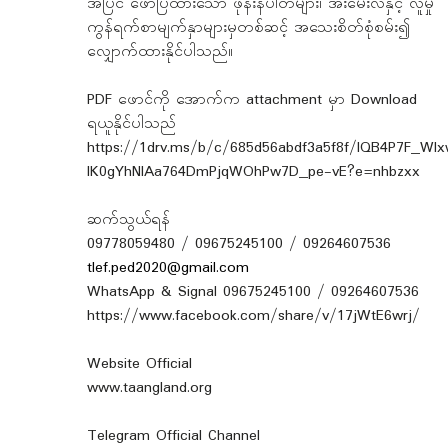
အပြင် ဖော်ပြထားသော ဖုန်းနံပါတ်များ၊ အီးမေးလ်နှင့် လူမှု
ကွန်ရက်စာမျက်နှာများမှတစ်ဆင့် အသေးစိတ်စုံစမ်း၍
လျှောက်ထားနိုင်ပါသည်။
PDF ဖောင်ကို အောက်က attachment မှာ Download
ရယူနိုင်ပါသည်
https://1drv.ms/b/c/685d56abdf3a5f8f/IQB4P7F_Wl
lK0gYhNlAa764DmPjqWOhPw7D_pe-vE?e=nhbzxx
ဆက်သွယ်ရန်
09778059480 / 09675245100 / 09264607536
tlef.ped2020@gmail.com
WhatsApp & Signal 09675245100 / 09264607536
https://www.facebook.com/share/v/17jWtE6wrj/
Website Official
www.taangland.org
Telegram Official Channel