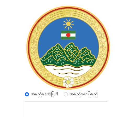
အမည်မဖော်ပြပါ
အမည်ဖော်ပြမည်