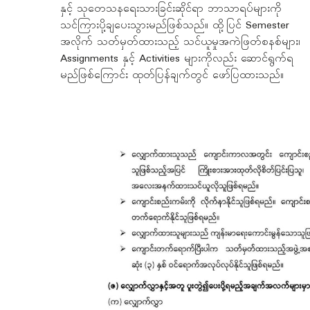
နှင့် သုတေသနရေးသားခြင်းဆိုင်ရာ ဘာသာရပ်များကို
သင်ကြားပို့ချပေးသွားမည်ဖြစ်သည်။ ထို့ပြင် Semester
အလိုက် သတ်မှတ်ထားသည့် သင်ယူမှုအကဲဖြတ်စနစ်များ၊
Assignments နှင့် Activities များကိုလည်း ဆောင်ရွက်ရ
မည်ဖြစ်ကြောင်း ထုတ်ပြန်ချက်တွင် ဖော်ပြထားသည်။