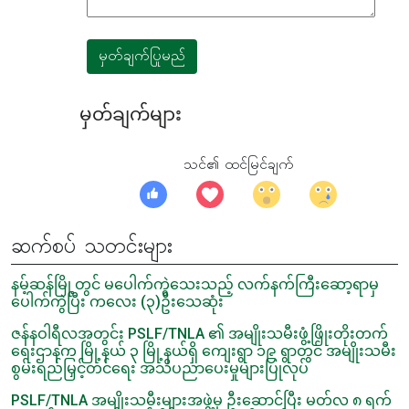
မှတ်ချက်ပြုမည်
မှတ်ချက်များ
သင်၏ ထင်မြင်ချက်
ဆက်စပ် သတင်းများ
နမ့်ဆန်မြို့တွင် မပေါက်ကွဲသေးသည့် လက်နက်ကြီးဆော့ရာမှ
ပေါက်ကွဲပြီး ကလေး (၃)ဦးသေဆုံး
ဇန်နဝါရီလအတွင်း PSLF/TNLA ၏ အမျိုးသမီးဖွံ့ဖြိုးတိုးတက်
ရေးဌာနက မြို့နယ် ၃ မြို့နယ်ရှိ ကျေးရွာ ၁၉ ရွာတွင် အမျိုးသမီး
စွမ်းရည်မြှင့်တင်ရေး အသိပညာပေးမှုများပြုလုပ်
PSLF/TNLA အမျိုးသမီးများအဖွဲ့မှ ဦးဆောင်ပြီး မတ်လ ၈ ရက်