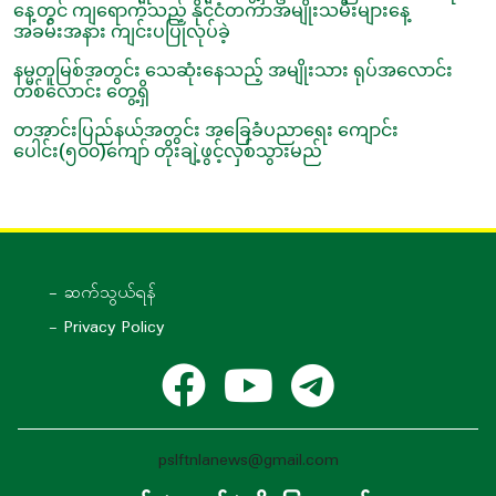
နေ့တွင် ကျရောက်သည့် နိုင်ငံတကာအမျိုးသမီးများနေ့
အခမ်းအနား ကျင်းပပြုလုပ်ခဲ့
နမ္မတူမြစ်အတွင်း သေဆုံးနေသည့် အမျိုးသား ရုပ်အလောင်း
တစ်လောင်း တွေ့ရှိ
တအာင်းပြည်နယ်အတွင်း အခြေခံပညာရေး ကျောင်း
ပေါင်း(၅၀၀)ကျော် တိုးချဲ့ဖွင့်လှစ်သွားမည်
- ဆက်သွယ်ရန်
- Privacy Policy
pslftnlanews@gmail.com