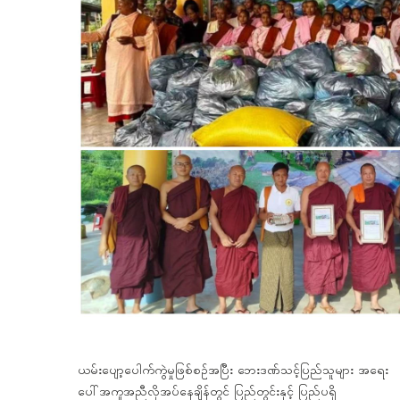
ယမ်းပျော့ပေါက်ကွဲမှုဖြစ်စဉ်အပြီး ဘေးဒဏ်သင့်ပြည်သူများ အရေး
ပေါ်အကူအညီလိုအပ်နေချိန်တွင် ပြည်တွင်းနှင့် ပြည်ပရှိ