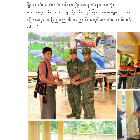
ရှိကြောင်း မှတ်တမ်းတင်ထားပြီး အလှူရှင်များအားလုံး
ဘေးအန္တရာယ်ကင်းရှင်း၍ ကိုယ်စိတ်နှစ်ဖြာ ကျန်းမာချမ်းသာကာ
လိုရာဆန္ဒများ ပြည့်ဝကြပါစေကြောင်း ဆုမွန်ကောင်းတောင်းအပ်
ပါသည်။