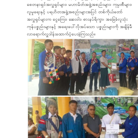
စေတနာရှင်အလှူရှင်များ၊ မဟာမိတ်အဖွဲ့အစည်းများ၊ ကုမ္ပဏီများ၊
လူမှုရေးနှင့် ပရဟိတအဖွဲ့အစည်းများအပြင် တစ်ကိုယ်တော်
အလှူရှင်များက ငွေကြေး၊ ဆေးဝါး၊ စားနပ်ရိက္ခာ၊ အခြေခံလူသုံး
ကုန်ပစ္စည်းများနှင့် အရေးပေါ်လိုအပ်သော ပစ္စည်းများကို အချိန်မီ
လာရောက်လှူဒါန်းထောက်ပံ့ပေးခဲ့ကြသည်။