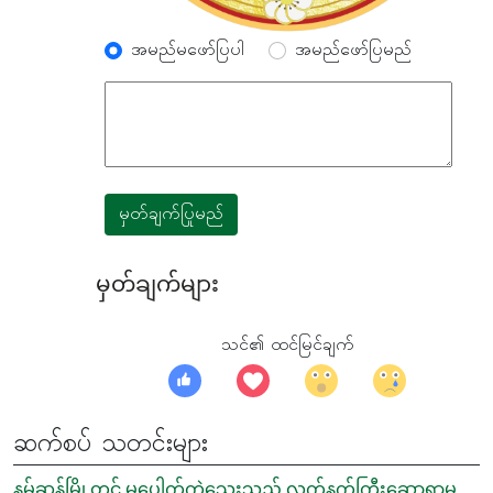
အမည်မဖော်ပြပါ
အမည်ဖော်ပြမည်
မှတ်ချက်ပြုမည်
မှတ်ချက်များ
သင်၏ ထင်မြင်ချက်
ဆက်စပ် သတင်းများ
နမ့်ဆန်မြို့တွင် မပေါက်ကွဲသေးသည့် လက်နက်ကြီးဆော့ရာမှ