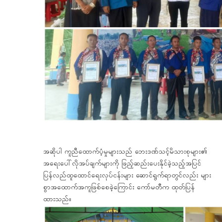
အဆိုပါ ကူညီထောက်ပံ့မှုများသည် ဘေးဒဏ်သင့်မိသားစုများ၏
အရေးပေါ်လိုအပ်ချက်များကို ဖြည့်ဆည်းပေးနိုင်ခဲ့သည့်အပြင်
ပြန်လည်ထူထောင်ရေးလုပ်ငန်းများ ဆောင်ရွက်ရာတွင်လည်း များ
စွာအထောက်အကူဖြစ်စေခဲ့ကြောင်း ကော်မတီက ထုတ်ပြန်
ထားသည်။