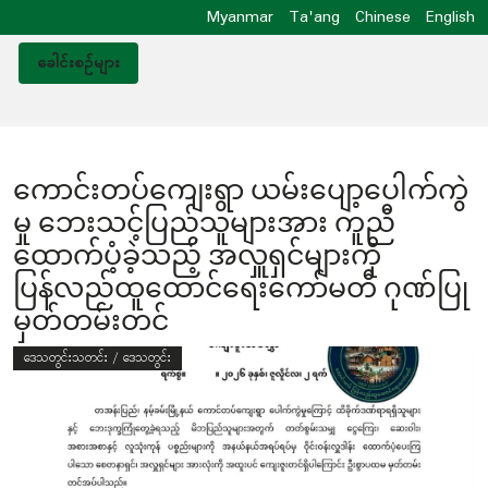
Myanmar
Ta'ang
Chinese
English
ခေါင်းစဥ်များ
ကောင်းတပ်ကျေးရွာ ယမ်းပျော့ပေါက်ကွဲ
မှု ဘေးသင့်ပြည်သူများအား ကူညီ
ထောက်ပံ့ခဲ့သည့် အလှူရှင်များကို
ပြန်လည်ထူထောင်ရေးကော်မတီ ဂုဏ်ပြု
မှတ်တမ်းတင်
ဒေသတွင်းသတင်း / ဒေသတွင်း