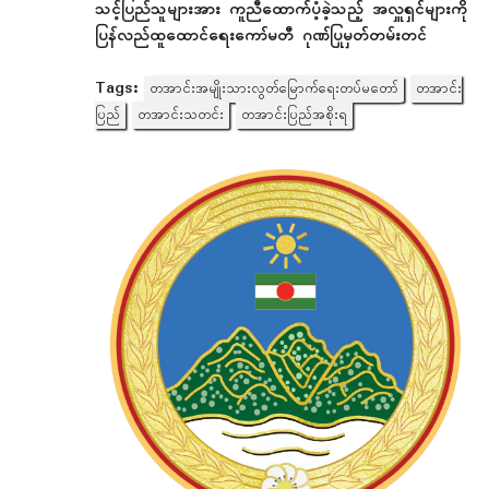
သင့်ပြည်သူများအား ကူညီထောက်ပံ့ခဲ့သည့် အလှူရှင်များကို
ပြန်လည်ထူထောင်ရေးကော်မတီ ဂုဏ်ပြုမှတ်တမ်းတင်
Tags:
တအာင်းအမျိုးသားလွတ်မြောက်ရေးတပ်မတော်
တအာင်း
ပြည်
တအာင်းသတင်း
တအာင်းပြည်အစိုးရ