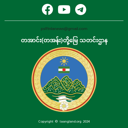
pslftnlanews@gmail.com
တအာင်း(တအန်း)တို့မြေ သတင်းဌာန
Copyright © taangland.org 2024