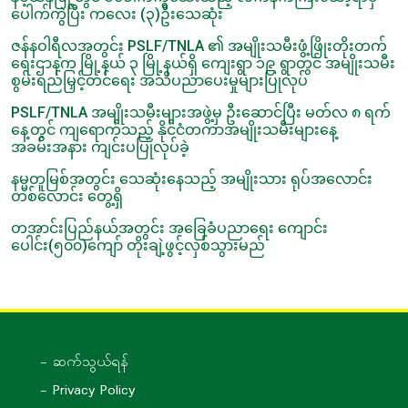
ပေါက်ကွဲပြီး ကလေး (၃)ဦးသေဆုံး
ဇန်နဝါရီလအတွင်း PSLF/TNLA ၏ အမျိုးသမီးဖွံ့ဖြိုးတိုးတက်
ရေးဌာနက မြို့နယ် ၃ မြို့နယ်ရှိ ကျေးရွာ ၁၉ ရွာတွင် အမျိုးသမီး
စွမ်းရည်မြှင့်တင်ရေး အသိပညာပေးမှုများပြုလုပ်
PSLF/TNLA အမျိုးသမီးများအဖွဲ့မှ ဦးဆောင်ပြီး မတ်လ ၈ ရက်
နေ့တွင် ကျရောက်သည့် နိုင်ငံတကာအမျိုးသမီးများနေ့
အခမ်းအနား ကျင်းပပြုလုပ်ခဲ့
နမ္မတူမြစ်အတွင်း သေဆုံးနေသည့် အမျိုးသား ရုပ်အလောင်း
တစ်လောင်း တွေ့ရှိ
တအာင်းပြည်နယ်အတွင်း အခြေခံပညာရေး ကျောင်း
ပေါင်း(၅၀၀)ကျော် တိုးချဲ့ဖွင့်လှစ်သွားမည်
- ဆက်သွယ်ရန်
- Privacy Policy