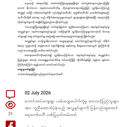
02 July 2026
ကောင်းတပ်ကျေးရွာ ယမ်းပျော့ပေါက်ကွဲမှု ဘေးသင့်ပြည်သူများ
အား ကူညီထောက်ပံ့ခဲ့သည့် အလှူရှင်များကို ပြန်လည်ထူထောင်
21
ရေးကော်မတီ ဂုဏ်ပြုမှတ်တမ်းတင်