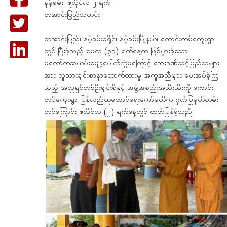
နမ့်ခမ်း၊ ဇူလိုင်လ ၂ ရက်
တအာင်းပြည်သတင်း
တအာင်းပြည်၊ နမ့်ခမ်းခရိုင်၊ နမ့်ခမ်းမြို့နယ်၊ ကောင်းတပ်ကျေးရွာ
တွင် ပြီးခဲ့သည့် မေလ (၃၁) ရက်နေ့က ဖြစ်ပွားခဲ့သော
မတော်တဆယမ်းပျော့ပေါက်ကွဲမှုကြောင့် ဘေးဒဏ်သင့်ပြည်သူများ
အား လူသားချင်းစာနာထောက်ထားမှု အကူအညီများ ပေးအပ်ခဲ့ကြ
သည့် အလှူရှင်တစ်ဦးချင်းစီနှင့် အဖွဲ့အစည်းအသီးသီးကို ကောင်း
တပ်ကျေးရွာ ပြန်လည်ထူထောင်ရေးကော်မတီက ဂုဏ်ပြုမှတ်တမ်း
တင်ကြောင်း ဇူလိုင်လ (၂) ရက်နေ့တွင် ထုတ်ပြန်ခဲ့သည်။