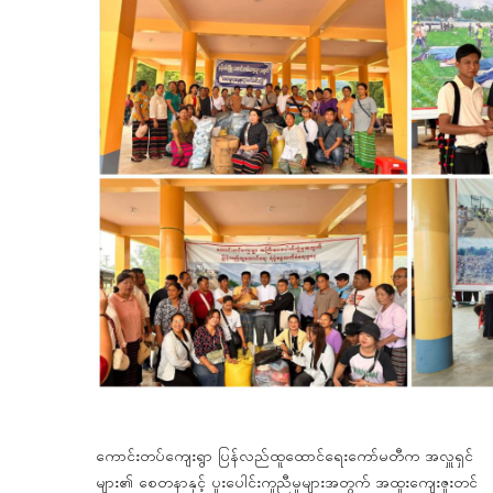
ကောင်းတပ်ကျေးရွာ ပြန်လည်ထူထောင်ရေးကော်မတီက အလှူရှင်
များ၏ စေတနာနှင့် ပူးပေါင်းကူညီမှုများအတွက် အထူးကျေးဇူးတင်