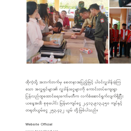
ထိုကဲ့သို့ အဘက်ဘက်မှ စေတနာအပြည့်ဖြင့် ပါဝင်လှူဒါန်းခဲ့ကြ
သော အလှူရှင်များ၏ လှူဒါန်းငွေများကို ကောင်းတပ်ကျေးရွာ
ပြန်လည်ထူထောင်ရေးကော်မတီက လက်ခံဆောင်ရွက်လျက်ရှိပြီး
ယနေ့အထိ စုစုပေါင်း မြန်မာကျပ်ငွေ ၂,၄၁၃,၉၁၃,၃၅၀ ကျပ်နှင့်
တရုတ်ယွမ်ငွေ ၂၅၃,၄၃၂ ယွမ် တို့ဖြစ်ပါသည်။
Website Official