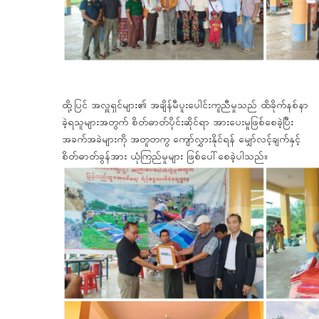
ထို့ပြင် အလှူရှင်များ၏ အချိန်မီပူးပေါင်းကူညီမှုသည် ထိခိုက်နစ်နာ
ခဲ့ရသူများအတွက် စိတ်ဓာတ်ပိုင်းဆိုင်ရာ အားပေးမှုဖြစ်စေခဲ့ပြီး
အခက်အခဲများကို အတူတကွ ကျော်လွှားနိုင်ရန် မျှော်လင့်ချက်နှင့်
စိတ်ဓာတ်ခွန်အား ယုံကြည်မှုများ ဖြစ်ပေါ်စေခဲ့ပါသည်။