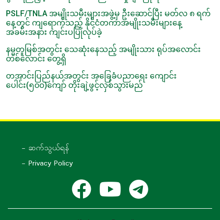
PSLF/TNLA အမျိုးသမီးများအဖွဲ့မှ ဦးဆောင်ပြီး မတ်လ ၈ ရက်
နေ့တွင် ကျရောက်သည့် နိုင်ငံတကာအမျိုးသမီးများနေ့
အခမ်းအနား ကျင်းပပြုလုပ်ခဲ့
နမ္မတူမြစ်အတွင်း သေဆုံးနေသည့် အမျိုးသား ရုပ်အလောင်း
တစ်လောင်း တွေ့ရှိ
တအာင်းပြည်နယ်အတွင်း အခြေခံပညာရေး ကျောင်း
ပေါင်း(၅၀၀)ကျော် တိုးချဲ့ဖွင့်လှစ်သွားမည်
- ဆက်သွယ်ရန်
- Privacy Policy