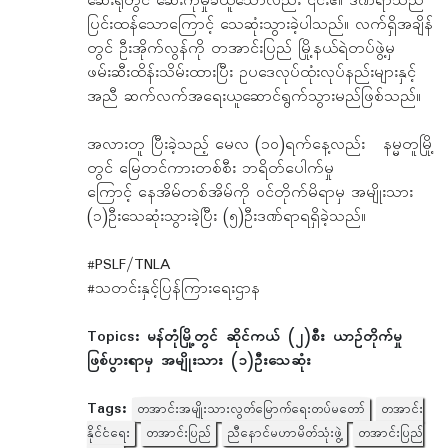
ဆေးရုံတွင် ဆေးကုမှုခံယူသော်လည်း ၎င်း၏ ဒဏ်ရာသည်
ပြင်းထန်သောကြောင့် သေဆုံးသွားခဲ့ပါသည်။ လက်ရှိအချိန်
တွင် ဦးအိုက်လွန်ကို တအာင်းပြည် မြို့နယ်ရဲတပ်ဖွဲ့မှ
ဖမ်းဆီးထိန်းသိမ်းထားပြီး ဥပဒေလုပ်ထုံးလုပ်နည်းများနှင့်
အညီ ဆက်လက်အရေးယူဆောင်ရွက်သွားမည်ဖြစ်သည်။
အလားတူ ပြီးခဲ့သည့် မေလ (၁၀)ရက်နေ့လည်း နမ္မတူမြို့
တွင် မြေတင်ကားတစ်စီး ဘရိတ်ပေါက်မှု
ကြောင့် နေအိမ်တစ်အိမ်ကို ဝင်တိုက်မိရာမှ အမျိုးသား
(၁)ဦးသေဆုံးသွားခဲ့ပြီး (၅)ဦးဒဏ်ရာရရှိခဲ့သည်။
#PSLF/TNLA
#သတင်းနှင့်ပြန်ကြားရေးဌာန
Topics:
မန်တုံမြို့တွင် ဆိုင်ကယ် (၂)စီး ယာဉ်တိုက်မှု
ဖြစ်ပွားရာမှ အမျိုးသား (၁)ဦးသေဆုံး
Tags:
တအာင်းအမျိုးသားလွတ်မြောက်ရေးတပ်မတော်
တအာင်း
နိုင်ငံရေး
တအာင်းပြည်
ညီနောင်မဟာမိတ်သုံးဖွဲ့
တအာင်းပြည်