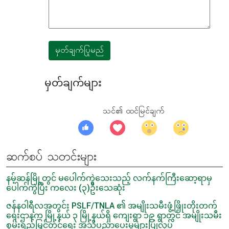
မှတ်ချက်ပြုမည်
မှတ်ချက်များ
သင်၏ ထင်မြင်ချက်
ဆက်စပ် သတင်းများ
နမ့်ဆန်မြို့တွင် မပေါက်ကွဲသေးသည့် လက်နက်ကြီးဆော့ရာမှ
ပေါက်ကွဲပြီး ကလေး (၃)ဦးသေဆုံး
ဇန်နဝါရီလအတွင်း PSLF/TNLA ၏ အမျိုးသမီးဖွံ့ဖြိုးတိုးတက်
ရေးဌာနက မြို့နယ် ၃ မြို့နယ်ရှိ ကျေးရွာ ၁၉ ရွာတွင် အမျိုးသမီး
စွမ်းရည်မြှင့်တင်ရေး အသိပညာပေးမှုများပြုလုပ်