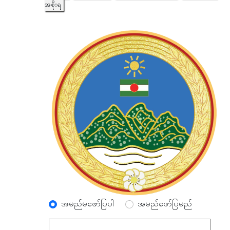
အစိုးရ
အမည်မဖော်ပြပါ
အမည်ဖော်ပြမည်