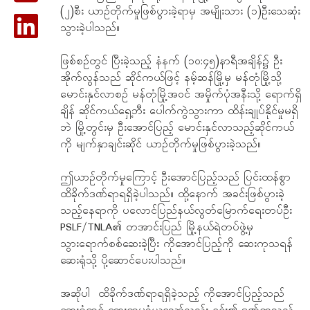
(၂)စီး ယာဉ်တိုက်မှုဖြစ်ပွားခဲ့ရာမှ အမျိုးသား (၁)ဦးသေဆုံး
သွားခဲ့ပါသည်။
ဖြစ်စဉ်တွင် ပြီးခဲ့သည့် နံနက် (၁၀:၄၅)နာရီအချိန်၌ ဦး
အိုက်လွန်သည် ဆိုင်ကယ်ဖြင့် နမ့်ဆန်မြို့မှ မန်တုံမြို့သို့
မောင်းနှင်လာစဉ် မန်တုံမြို့အဝင် အမှိုက်ပုံအနီးသို့ ရောက်ရှိ
ချိန် ဆိုင်ကယ်ရှေ့ဘီး ပေါက်ကွဲသွားကာ ထိန်းချုပ်နိုင်မှုမရှိ
ဘဲ မြို့တွင်းမှ ဦးအောင်ပြည့် မောင်းနှင်လာသည့်ဆိုင်ကယ်
ကို မျက်နှာချင်းဆိုင် ယာဉ်တိုက်မှုဖြစ်ပွားခဲ့သည်။
ဤယာဉ်တိုက်မှုကြောင့် ဦးအောင်ပြည့်သည် ပြင်းထန်စွာ
ထိခိုက်ဒဏ်ရာရရှိခဲ့ပါသည်။ ထို့နောက် အခင်းဖြစ်ပွားခဲ့
သည့်နေရာကို ပလောင်ပြည်နယ်လွတ်မြောက်ရေးတပ်ဦး
PSLF/TNLA၏ တအာင်းပြည် မြို့နယ်ရဲတပ်ဖွဲ့မှ
သွားရောက်စစ်ဆေးခဲ့ပြီး ကိုအောင်ပြည့်ကို ဆေးကုသရန်
ဆေးရုံသို့ ပို့ဆောင်ပေးပါသည်။
အဆိုပါ ထိခိုက်ဒဏ်ရာရရှိခဲ့သည့် ကိုအောင်ပြည့်သည်