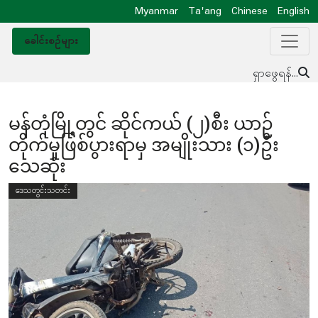
Myanmar
Ta'ang
Chinese
English
ခေါင်းစဥ်များ
ရှာဖွေရန်...
မန်တုံမြို့တွင် ဆိုင်ကယ် (၂)စီး ယာဉ်
တိုက်မှုဖြစ်ပွားရာမှ အမျိုးသား (၁)ဦး
သေဆုံး
ဒေသတွင်းသတင်း