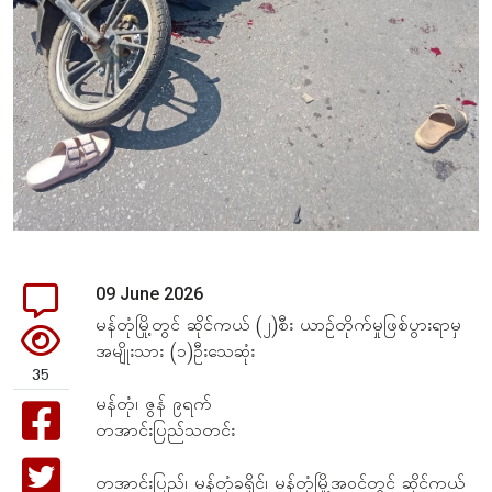
09 June 2026
မန်တုံမြို့တွင် ဆိုင်ကယ် (၂)စီး ယာဉ်တိုက်မှုဖြစ်ပွားရာမှ
အမျိုးသား (၁)ဦးသေဆုံး
35
မန်တုံ၊ ဇွန် ၉ရက်
တအာင်းပြည်သတင်း
တအာင်းပြည်၊ မန်တုံခရိုင်၊ မန်တုံမြို့အဝင်တွင် ဆိုင်ကယ်