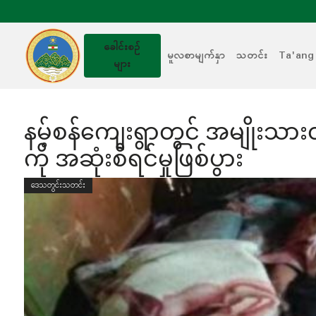
ခေါင်းစဥ်
မူလစာမျက်နှာ
သတင်း
Ta'ang
များ
နမ့်စန်ကျေးရွာတွင် အမျိုးသား
ကို အဆုံးစီရင်မှုဖြစ်ပွား
ဒေသတွင်းသတင်း