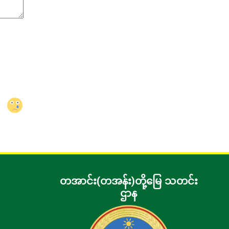
တအာင်း(တအန်း)တို့မြေ သတင်း
ဌာန