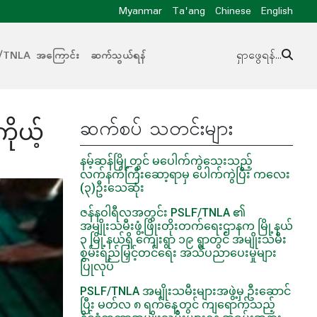
Myanmar
Ta'ang
Chinese
English
/TNLA အကြောင်း
ဆက်သွယ်ရန်
ရှာဖွေရန်...
ဆက်စပ် သတင်းများ
ိုယ့်
နမ့်ဆန်မြို့တွင် မပေါက်ကွဲသေးသည့်
လက်နက်ကြီးဆော့ရာမှ ပေါက်ကွဲပြီး ကလေး
(၃)ဦးသေဆုံး
ဇန်နဝါရီလအတွင်း PSLF/TNLA ၏
အမျိုးသမီးဖွံ့ဖြိုးတိုးတက်ရေးဌာနက မြို့နယ်
၃ မြို့နယ်ရှိ ကျေးရွာ ၁၉ ရွာတွင် အမျိုးသမီး
စွမ်းရည်မြှင့်တင်ရေး အသိပညာပေးမှုများ
ပြုလုပ်
PSLF/TNLA အမျိုးသမီးများအဖွဲ့မှ ဦးဆောင်
ပြီး မတ်လ ၈ ရက်နေ့တွင် ကျရောက်သည့်