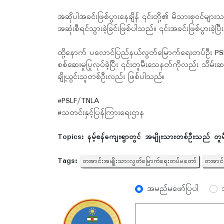
အဆိုပါအခင်းဖြစ်ပွားနေချိန် ၎င်းတို့၏ မိသားစုဝင်များ
အဆုံးစီရင်သွားခဲ့ခြင်းဖြစ်ပါသည်။ ၎င်းအခင်းဖြစ်ပွားခဲ
ထို့နောက် ပလောင်ပြည်နယ်လွတ်မြောက်ရေးတပ်ဦး PSLF/
စစ်ဆေးမှုပြုလုပ်ခဲ့ပြီး ၎င်းတူမီးသေနတ်ကိုလည်း သိမ်းဆည်
ချို့ယွင်းသူတစ်ဦးလည်း ဖြစ်ပါသည်။
#PSLF/TNLA
#သတင်းနှင့်ပြန်ကြားရေးဌာန
Topics:
နမ့်စန်ကျေးရွာတွင် အမျိုးသားတစ်ဦးသည် တူမီးသေန
Tags:
တအာင်းအမျိုးသားလွတ်မြောက်ရေးတပ်မတော်
တအာင်းန
အမည်မဖော်ပြပါ