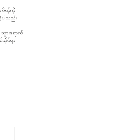
ိုယ့်ကို
ခဲ့ပါသည်။
ု သွားရောက်
င်ဆိုင်ရာ