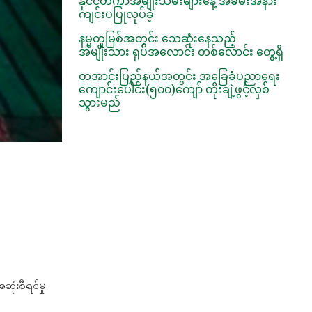
နိုင်ငံတကာအမျိုးသမီးများနေ့ အခမ်းအနား
ကျင်းပပြုလုပ်ခဲ့
နမ္မတူမြစ်အတွင်း သေဆုံးနေသည့်
အမျိုးသား ရုပ်အလောင်း တစ်လောင်း တွေ့ရှိ
တအာင်းပြည်နယ်အတွင်း အခြေခံပညာရေး
ကျောင်းပေါင်း(၅၀၀)ကျော် တိုးချဲ့ဖွင့်လှစ်
သွားမည်
ုံးစီရင်မှု