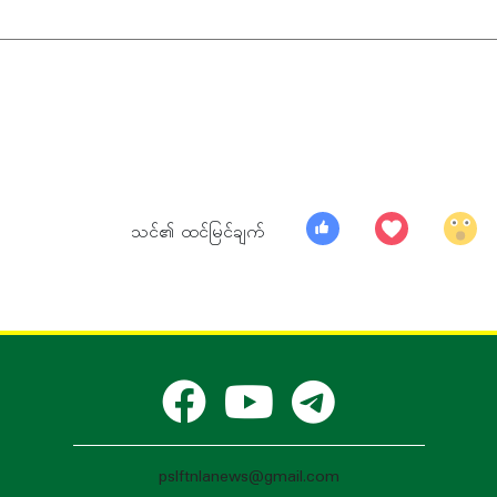
သင်၏ ထင်မြင်ချက်
pslftnlanews@gmail.com