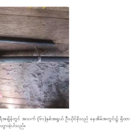
နာရီအချိန်တွင် အသက် (၆၁)နှစ်အရွယ် ဦးယိုင်ခိုသည် နေအိမ်အတွင်း၌ ရှိထ
းသွားခဲ့ပါသည်။