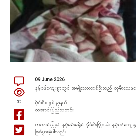
09 June 2026
နမ့်စန်ကျေးရွာတွင် အမျိုးသားတစ်ဦးသည် တူမီးသေနတ်ဖြင့်
32
မိုင်းဝီး၊ ဇွန် ၉ရက်
တအာင်းပြည်သတင်း
တအာင်းပြည်၊ နမ့်ခမ်းခရိုင်၊ မိုင်းဝီးမြို့နယ်၊ နမ့်စန်
ဖြစ်ပွားခဲ့ပါသည်။