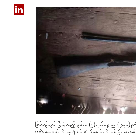
ဖြစ်စဉ်တွင် ပြီးခဲ့သည့် ဇွန်လ (၅)ရက်နေ့ ည (၉:၃၀)
တူမီးသေနတ်ကို ယူ၍ ၎င်း၏ ဦးခေါင်းကို ပစ်ပြီး သေဆုံ