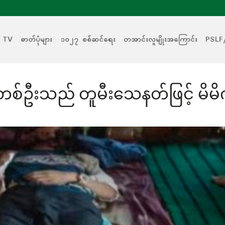
 TV
ဓာတ်ပုံများ
၁၀၂၇ စစ်ဆင်ရေး
တအာင်းလူမျိုးအကြောင်း
PSLF
တစ်ဦးသည် တူမီးသေနတ်ဖြင့် မိမိက