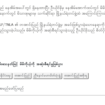
သည် နေအိမ်အပေါ်တွင် ရှိနေထားပြီး ဦးယိုင်ခိုမှ နေအိမ်အောက်ထပ်တွင် မိမိက
့ပြီးနောက်တွင် မိသားစုများမှ သက်ဆိုင်ရာ မြို့နယ်ရဲတပ်ဖွဲ့ထံ အကြောင်းကြား
TNLA ၏ တအာင်းပြည် မြို့နယ်ရဲတပ်ဖွဲ့မှ အခင်းဖြစ်ပွားခဲ့သောနေရာကိ
းသွားခဲ့ပါသည်။ မိမိကိုယ့်ကို အဆုံးစီရင်သွားခဲ့သည့် ဦးယိုင်ခိုသည် စိတ်ပို
တ်ဖြင့် မိမိကိုယ့်ကို အဆုံးစီရင်မှုဖြစ်ပွား
ိုင်ငံရေး
တအာင်းပြည်
ညီနောင်မဟာမိတ်သုံးဖွဲ့
တအာင်းပြည်အစိုးရ
အမည်ဖော်ပြမည်