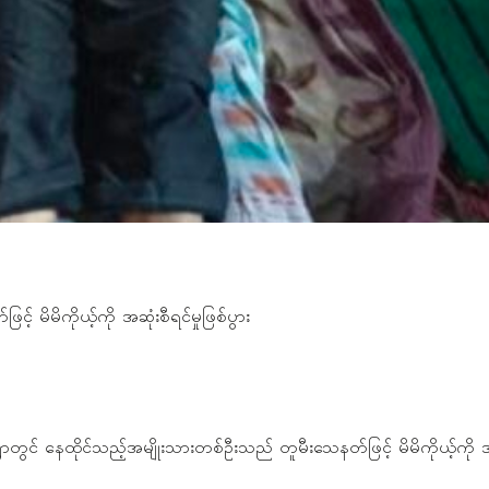
 မိမိကိုယ့်ကို အဆုံးစီရင်မှုဖြစ်ပွား
ကျေးရွာတွင် နေထိုင်သည့်အမျိုးသားတစ်ဦးသည် တူမီးသေနတ်ဖြင့် မိမိကိုယ့်ကို အဆ