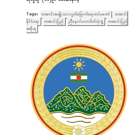
Tags:
တအာင်းအမျိုးသားလွတ်မြောက်ရေးတပ်မတော်
တအာင်း
နိုင်ငံရေး
တအာင်းပြည်
ညီနောင်မဟာမိတ်သုံးဖွဲ့
တအာင်းပြည်
အစိုးရ