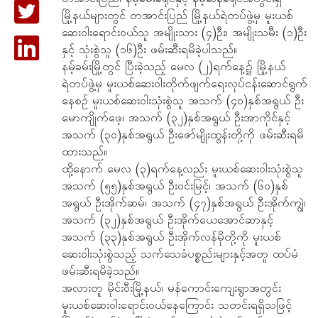
မြို့နယ်များတွင် တအာင်းပြည် မြို့နယ်ရဲတပ်ဖွဲ့မှ မူးယစ်
ဆေးဝါးရောင်းဝယ်သူ အမျိုးသား (၄)ဦး၊ အမျိုးသမီး (၁)ဦး
နှင့် သုံးစွဲသူ (၁၆)ဦး ဖမ်းဆီးရမိခဲ့ပါသည်။
နမ့်ခမ်းမြို့တွင် ပြီးခဲ့သည့် မေလ (၂)ရက်နေ့၌ မြို့နယ်
ရဲတပ်ဖွဲ့မှ မူးယစ်ဆေးဝါးတိုက်ဖျက်ရေးလုပ်ငန်းဆောင်ရွက်
နေစဉ် မူးယစ်ဆေးဝါးသုံးစွဲသူ အသက် (၄၀)နှစ်အရွယ် ဦး
မောကျိုက်ဖေ့၊ အသက် (၃၂)နှစ်အရွယ် ဦးအာကိုင်နှင့်
အသက် (၃၀)နှစ်အရွယ် ဦးဇော်မျိုးထွန်းတို့ကို ဖမ်းဆီးရမိ
ထားသည်။
ထို့နောက် မေလ (၃)ရက်နေ့လည်း မူးယစ်ဆေးဝါးသုံးစွဲသူ
အသက် (၅၅)နှစ်အရွယ် ဦးဝင်းမြင့်၊ အသက် (၆၀)နှစ်
အရွယ် ဦးအိုက်ဆမ်၊ အသက် (၄၇)နှစ်အရွယ် ဦးအိုက်ကျွဲ၊
အသက် (၃၂)နှစ်အရွယ် ဦးအိုက်ယေအောင်ဆာနှင့်
အသက် (၃၃)နှစ်အရွယ် ဦးအိုက်လန်မိုတို့ကို မူးယစ်
ဆေးဝါးသုံးစွဲသည့် သက်သေခံပစ္စည်းများနှင့်အတူ ထပ်မံ
ဖမ်းဆီးရမိခဲ့သည်။
အလားတူ မိုင်းဝီးမြို့နယ်၊ မန်ကောင်းကျေးရွာအတွင်း
မူးယစ်ဆေးဝါးရောင်းဝယ်နေကြောင်း သတင်းရရှိသဖြင့်