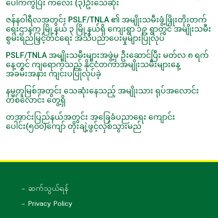
ပေါက်ကွဲပြီး ကလေး (၃)ဦးသေဆုံး
ဇန်နဝါရီလအတွင်း PSLF/TNLA ၏ အမျိုးသမီးဖွံ့ဖြိုးတိုးတက်
ရေးဌာနက မြို့နယ် ၃ မြို့နယ်ရှိ ကျေးရွာ ၁၉ ရွာတွင် အမျိုးသမီး
စွမ်းရည်မြှင့်တင်ရေး အသိပညာပေးမှုများပြုလုပ်
PSLF/TNLA အမျိုးသမီးများအဖွဲ့မှ ဦးဆောင်ပြီး မတ်လ ၈ ရက်
နေ့တွင် ကျရောက်သည့် နိုင်ငံတကာအမျိုးသမီးများနေ့
အခမ်းအနား ကျင်းပပြုလုပ်ခဲ့
နမ္မတူမြစ်အတွင်း သေဆုံးနေသည့် အမျိုးသား ရုပ်အလောင်း
တစ်လောင်း တွေ့ရှိ
တအာင်းပြည်နယ်အတွင်း အခြေခံပညာရေး ကျောင်း
ပေါင်း(၅၀၀)ကျော် တိုးချဲ့ဖွင့်လှစ်သွားမည်
- ဆက်သွယ်ရန်
- Privacy Policy