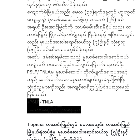
ထုပ်နှင့်အတူ ဖမ်းဆီးရမိခဲ့သည်။
ကျောက်မဲမြို့နယ်လည်း မေလ (၃၁)ရက်နေ့တွင် ဟူးကွတ်
ကျေးရွာ၌ မူးယစ်ဆေးဝါး‌သုံးစွဲသူ အသက် (၂၆) နှစ်
အရွယ် ဦးအောင်မြတ်ကို ထပ်မံဖမ်းဆီးရမိခဲ့ပါသည်။ တ
အာင်းပြည် မြို့နယ်ရဲတပ်ဖွဲ့သည် ပြီးခဲ့သည့် ဧပြီလအတွင်း
လည်း မူးယစ်ဆေးဝါးရောင်းဝယ်သူ (၇)ဦးနှင့် သုံးစွဲသူ
(၁၅)ဦး ဖမ်းဆီးအရေးယူနိုင်ခဲ့သည်။
အဆိုပါ ဖမ်းဆီးရမိထားသည့် မူးယစ်ဆေးဝါးရောင်းဝယ်
သူများကို ပလောင်ပြည်နယ်လွတ်မြောက်ရေးတပ်ဦး
PSLF/TNLAမှ မူးယစ်ဆေးဝါး တိုက်ဖျက်ရေးဥပဒေနှင့်
အညီ ဆက်လက်အရေးယူဆောင်ရွက်သွားမည်ဖြစ်ပြီး
သုံးစွဲသူများကိုလည်း အကျင့်စာရိတ္တပြုပြင်ပေးသွားမည်
ဖြစ်သည်။
#PSLF
/TNLA
#သတင်းနှင့်ပြန်ကြားရေးဌာန
Topics:
တအာင်းပြည်တွင် မေလအတွင်း တအာင်းပြည်
မြို့နယ်ရဲတပ်ဖွဲ့မှ မူးယစ်ဆေးဝါးရောင်းဝယ်သူ (၅)ဦးနှင့်
သုံးစွဲသူ (၁၆)ဦး ဖမ်းဆီးနိုင်ခဲ့