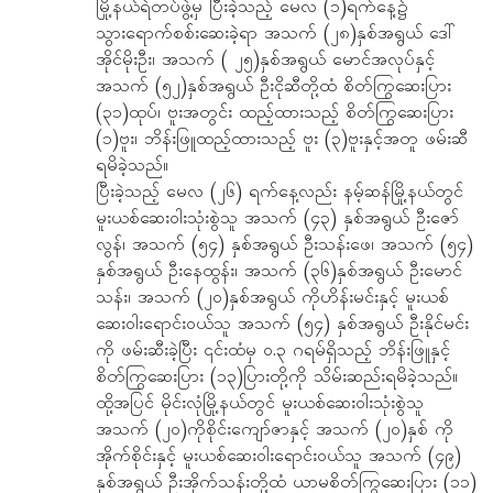
မြို့နယ်ရဲတပ်ဖွဲ့မှ ပြီးခဲ့သည့် မေလ (၁)ရက်နေ့၌
သွားရောက်စစ်းဆေးခဲ့ရာ အသက် (၂၈)နှစ်အရွယ် ဒေါ်
အိုင်မိုးဦး၊ အသက် ( ၂၅)နှစ်အရွယ် မောင်အလုပ်နှင့်
အသက် (၅၂)နှစ်အရွယ် ဦးငိုဆီတို့ထံ စိတ်ကြွဆေးပြား
(၃၁)ထုပ်၊ ဗူးအတွင်း ထည့်ထားသည့် စိတ်ကြွဆေးပြား
(၁)ဗူး၊ ဘိန်းဖြူထည့်ထားသည့် ဗူး (၃)ဗူးနှင့်အတူ ဖမ်းဆီ
ရမိခဲ့သည်။
ပြီးခဲ့သည့် မေလ (၂၆) ရက်နေ့လည်း နမ့်ဆန်မြို့နယ်တွင်
မူးယစ်ဆေးဝါးသုံးစွဲသူ အသက် (၄၃) နှစ်အရွယ် ဦးဇော်
လွန်၊ အသက် (၅၄) နှစ်အရွယ် ဦးသန်းဖေ၊ အသက် (၅၄)
နှစ်အရွယ် ဦးနေထွန်း၊ အသက် (၃၆)နှစ်အရွယ် ဦးမောင်
သန်း၊ အသက် (၂၀)နှစ်အရွယ် ကိုဟိန်းမင်းနှင့် မူးယစ်
ဆေးဝါးရောင်းဝယ်သူ အသက် (၅၄) နှစ်အရွယ် ဦးနိုင်မင်း
ကို ဖမ်းဆီးခဲ့ပြီး ၎င်းထံမှ ၀.၃ ဂရမ်ရှိသည့် ဘိန်းဖြူနှင့်
စိတ်ကြွဆေးပြား (၁၃)ပြားတို့ကို သိမ်းဆည်းရမိခဲ့သည်။
ထို့အပြင် မိုင်းလုံမြို့နယ်တွင် မူးယစ်ဆေးဝါး‌သုံးစွဲသူ
အသက် (၂၀)ကိုစိုင်းကျော်ဇာနှင့် အသက် (၂၀)နှစ် ကို
အိုက်စိုင်းနှင့် မူးယစ်ဆေးဝါး‌ရောင်းဝယ်သူ အသက် (၄၉)
နှစ်အရွယ် ဦးအိုက်သန်းတို့ထံ ယာမစိတ်ကြွဆေးပြား (၁၁)