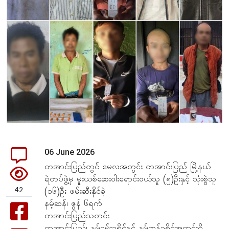
06 June 2026
တအာင်းပြည်တွင် မေလအတွင်း တအာင်းပြည် မြို့နယ်
ရဲတပ်ဖွဲ့မှ မူးယစ်ဆေးဝါးရောင်းဝယ်သူ (၅)ဦးနှင့် သုံးစွဲသူ
42
(၁၆)ဦး ဖမ်းဆီးနိုင်ခဲ့
နမ့်ဆန်၊ ဇွန် ၆ရက်
တအာင်းပြည်သတင်း
တအာင်းပြည်၊ နမ့်ခမ်းခရိုင်နှင့် နမ့်ဆန်ခရိုင်အတွင်းရှိ