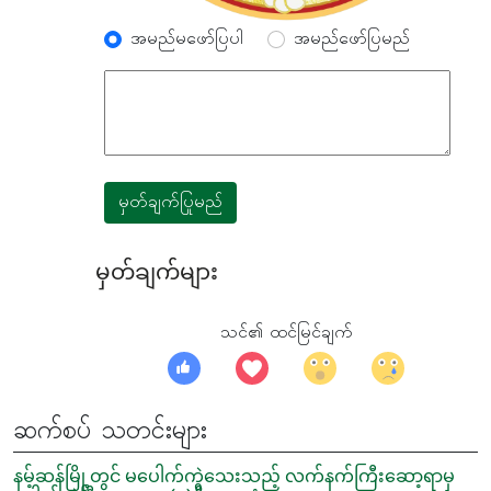
အမည်မဖော်ပြပါ
အမည်ဖော်ပြမည်
မှတ်ချက်ပြုမည်
မှတ်ချက်များ
သင်၏ ထင်မြင်ချက်
ဆက်စပ် သတင်းများ
နမ့်ဆန်မြို့တွင် မပေါက်ကွဲသေးသည့် လက်နက်ကြီးဆော့ရာမှ