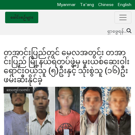
Myanmar
Ta'ang
Chinese
English
ခေါင်းစဥ်များ
ရှာဖွေရန်...
တအာင်းပြည်တွင် မေလအတွင်း တအာ
င်းပြည် မြို့နယ်ရဲတပ်ဖွဲ့မှ မူးယစ်ဆေးဝါး
ရောင်းဝယ်သူ (၅)ဦးနှင့် သုံးစွဲသူ (၁၆)ဦး
ဖမ်းဆီးနိုင်ခဲ့
ဒေသတွင်းသတင်း