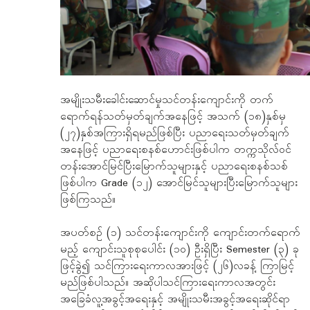
အမျိုးသမီးခေါင်းဆောင်မှုသင်တန်းကျောင်းကို တက်
ရောက်ရန်သတ်မှတ်ချက်အနေဖြင့် အသက် (၁၈)နှစ်မှ
(၂၇)နှစ်အကြားရှိရမည်ဖြစ်ပြီး ပညာရေးသတ်မှတ်ချက်
အနေဖြင့် ပညာရေးစနစ်ဟောင်းဖြစ်ပါက တက္ကသိုလ်ဝင်
တန်းအောင်မြင်ပြီးမြောက်သူများနှင့် ပညာရေးစနစ်သစ်
ဖြစ်ပါက Grade (၁၂) အောင်မြင်သူများပြီးမြောက်သူများ
ဖြစ်ကြသည်။
အပတ်စဥ် (၁) သင်တန်းကျောင်းကို ကျောင်းတက်ရောက်
မည့် ကျောင်းသူစုစုပေါင်း (၁၀) ဦးရှိပြီး Semester (၃) ခု
ဖြင့်ခွဲ၍ သင်ကြားရေးကာလအားဖြင့် (၂၆)လခန့် ကြာမြင့်
မည်ဖြစ်ပါသည်။ အဆိုပါသင်ကြားရေးကာလအတွင်း
အခြေခံလူ့အခွင့်အရေးနှင့် အမျိုးသမီးအခွင့်အရေးဆိုင်ရာ