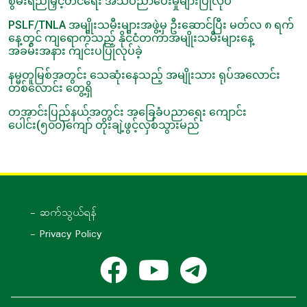
စွမ်းရည်မြှင့်တင်ရေး အသိပညာပေးမှုများပြုလုပ်
PSLF/TNLA အမျိုးသမီးများအဖွဲ့မှ ဦးဆောင်ပြီး မတ်လ ၈ ရက်
နေ့တွင် ကျရောက်သည့် နိုင်ငံတကာအမျိုးသမီးများနေ့
အခမ်းအနား ကျင်းပပြုလုပ်ခဲ့
နမ္မတူမြစ်အတွင်း သေဆုံးနေသည့် အမျိုးသား ရုပ်အလောင်း
တစ်လောင်း တွေ့ရှိ
တအာင်းပြည်နယ်အတွင်း အခြေခံပညာရေး ကျောင်း
ပေါင်း(၅၀၀)ကျော် တိုးချဲ့ဖွင့်လှစ်သွားမည်
- ဆက်သွယ်ရန်
- Privacy Policy