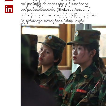
အမျိုးသမီးဖွံ့ဖြိုးတိုးတက်ရေးဌာမှ ဦးဆောင်သည့်
အမျိုးသမီးခေါင်းဆောင်မှု (SheLeads Academy)
သင်တန်းကျောင်း အပတ်စဥ် (၁) ကို ပြီးခဲ့သည့် မေလ
(၄)ရက်နေ့တွင် စတင်ဖွင့်လှစ်ပြီးစီးခဲ့ပါသည်။