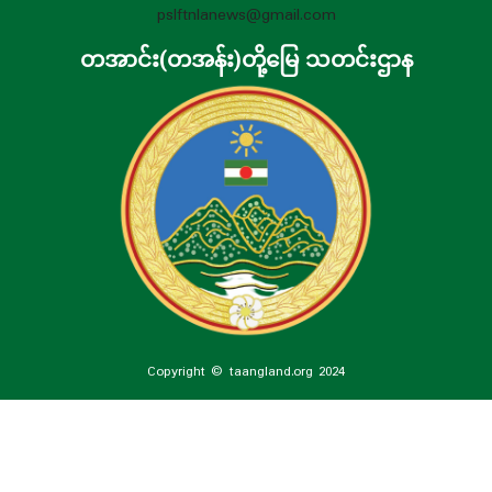
pslftnlanews@gmail.com
တအာင်း(တအန်း)တို့မြေ သတင်းဌာန
Copyright © taangland.org 2024