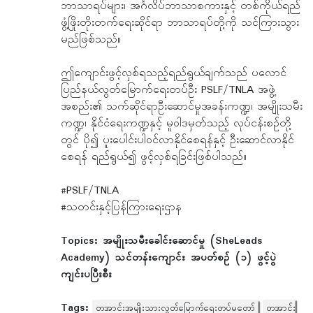
ဘာသာရပ်များ၊ အင်္ဂလိပ်ဘာသာစကားနှင့် တစ်ကိုယ်ရည်
ဖွံ့ဖြိုးတိုးတက်ရေးဆိုင်ရာ ဘာသာရပ်တို့ကို သင်ကြားသွား
မည်ဖြစ်သည်။
ဤကျောင်းဖွင့်လှစ်ရသည့်ရည်ရွယ်ချက်သည် ပလောင်
ပြည်နယ်လွတ်မြောက်ရေးတပ်ဦး PSLF/TNLA အဖွဲ့
အစည်း၏ သက်ဆိုင်ရာဦးဆောင်မှုအခန်းကဏ္ဍ၊ အမျိုးသမီး
ကဏ္ဍ၊ နိုင်ငံရေးကဏ္ဍနှင့် မူဝါဒမှတ်သည့် လုပ်ငန်းစဥ်တို့
တွင် ပို၍ ပူးပေါင်းပါဝင်လာနိုင်စေရန်နှင့် ဦးဆောင်လာနိုင်
စေရန် ရည်ရွယ်၍ ဖွင့်လှစ်ရခြင်းဖြစ်ပါသည်။
#PSLF/TNLA
#သတင်းနှင့်ပြန်ကြားရေးဌာန
Topics:
အမျိုးသမီးခေါင်းဆောင်မှု (SheLeads
Academy) သင်တန်းကျောင်း အပတ်စဥ် (၁) ဖွင့်ပွဲ
ကျင်းပပြီးစီး
Tags:
တအာင်းအမျိုးသားလွတ်မြောက်ရေးတပ်မတော်
တအာင်း