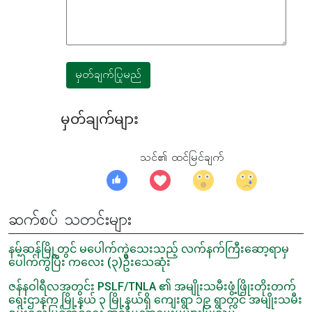
မှတ်ချက်ပြုမည်
မှတ်ချက်များ
သင်၏ ထင်မြင်ချက်
ဆက်စပ် သတင်းများ
နမ့်ဆန်မြို့တွင် မပေါက်ကွဲသေးသည့် လက်နက်ကြီးဆော့ရာမှ
ပေါက်ကွဲပြီး ကလေး (၃)ဦးသေဆုံး
ဇန်နဝါရီလအတွင်း PSLF/TNLA ၏ အမျိုးသမီးဖွံ့ဖြိုးတိုးတက်
ရေးဌာနက မြို့နယ် ၃ မြို့နယ်ရှိ ကျေးရွာ ၁၉ ရွာတွင် အမျိုးသမီး