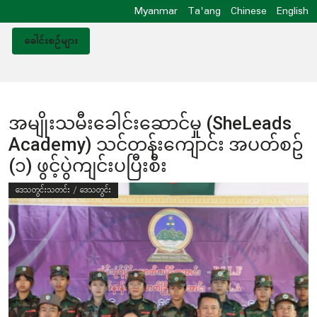
Myanmar
Ta'ang
Chinese
English
ခေါင်းစဥ်များ
အမျိုးသမီးခေါင်းဆောင်မှု (SheLeads
Academy) သင်တန်းကျောင်း အပတ်စဥ်
(၁) ဖွင့်ပွဲကျင်းပပြီးစီး
ဒေသတွင်းသတင်း / ဒေသတွင်း