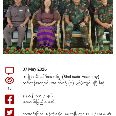
07 May 2026
အမျိုးသမီးခေါင်းဆောင်မှု (SheLeads Academy)
သင်တန်းကျောင်း အပတ်စဥ် (၁) ဖွင့်ပွဲကျင်းပပြီးစီးခဲ့
16
နမ့်ဆန်၊ မေ ၇ ရက်
တအာင်းပြည်သတင်း
တအာင်းပြည်၊ မန်တုံခရိုင်၊ နမ္မတူမြို့တွင် PSLF/TNLA ၏