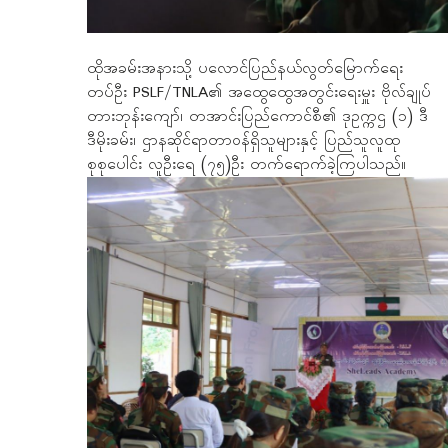
ထိုအခမ်းအနားသို့ ပလောင်ပြည်နယ်လွတ်မြောက်‌ရေး
တပ်ဦး PSLF/TNLA၏ အထွေထွေအတွင်းရေးမှူး ဗိုလ်ချုပ်
တားဘုန်းကျော်၊ တအာင်းပြည်ကောင်စီ၏ ဒုဥက္ကဌ (၁) ဒီ
ဒီမိုးခမ်း၊ ဌာနဆိုင်ရာတာဝန်ရှိသူများနှင့် ပြည်သူလူထု
စုစုပေါင်း လူဦးရေ (၇၅)ဦး တက်ရောက်ခဲ့ကြပါသည်။