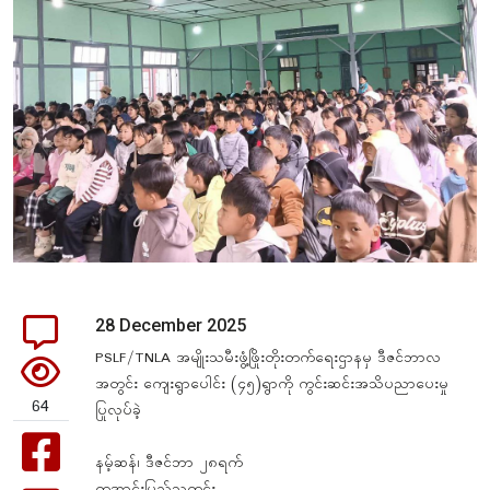
28 December 2025
PSLF/TNLA အမျိုးသမီးဖွံ့ဖြိုးတိုးတက်ရေးဌာနမှ ဒီဇင်ဘာလ
အတွင်း ကျေးရွာပေါင်း (၄၅)ရွာကို ကွင်းဆင်းအသိပညာပေးမှု
64
ပြုလုပ်ခဲ့
နမ့်ဆန်၊ ဒီဇင်ဘာ ၂၈ရက်