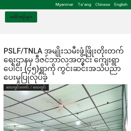
Myanmar
Ta'ang
Chinese
English
ခေါင်းစဥ်များ
PSLF/TNLA အမျိုးသမီးဖွံ့ဖြိုးတိုးတက်
ရေးဌာနမှ ဒီဇင်ဘာလအတွင်း ကျေးရွာ
ပေါင်း (၄၅)ရွာကို ကွင်းဆင်းအသိပညာ
ပေးမှုပြုလုပ်ခဲ့
ဒေသတွင်းသတင်း / ဒေသတွင်း