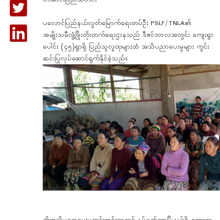
တအာင်းပြည်သတင်း
ပလောင်ပြည်နယ်လွတ်မြောက်ရေးတပ်ဦး PSLF/TNLA၏
အမျိုးသမီးဖွံ့ဖြိုးတိုးတက်ရေးဌာနသည် ဒီဇင်ဘာလအတွင်း ကျေးရွာ
ပေါင်း (၄၅)ရွာရှိ ပြည်သူလူထုများထံ အသိပညာပေးမှုများ ကွင်း
ဆင်းပြုလုပ်ဆောင်ရွက်နိုင်ခဲ့သည်။