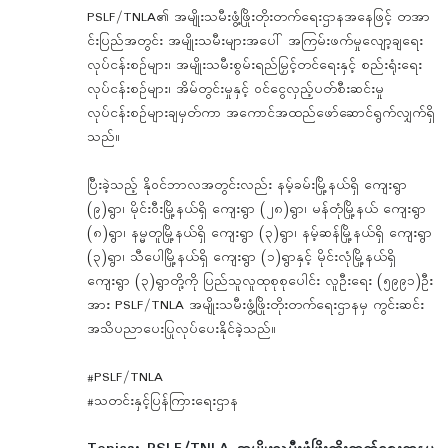
PSLF/TNLA၏ အမျိုးသမီးဖွံ့ဖြိုးတိုးတက်ရေးဌာနအနေဖြင့် တအာ
င်းပြည်အတွင်း အမျိုးသမီးများအပေါ် အကြမ်းဖက်မှုလျော့ချရေး
လုပ်ငန်းစဉ်များ၊ အမျိုးသမီးစွမ်းရည်မြှင့်တင်ရေးနှင့် စည်းရုံးရေး
လုပ်ငန်းစဉ်များ၊ အိမ်တွင်းမှုနှင့် ဝင်ငွေလှည့်ပတ်စီးဆင်းမှု
လုပ်ငန်းစဉ်များချမှတ်ကာ အကောင်အထည်ဖော်ဆောင်ရွက်လျှက်ရှိ
သည်။
ပြီးခဲ့သည့် နိုဝင်ဘာလအတွင်းလည်း နမ့်ခမ်းမြို့နယ်ရှိ ကျေးရွာ
(၉)ရွာ၊ မိုင်းဝီးမြို့နယ်ရှိ ကျေးရွာ (၂၈)ရွာ၊ မန်တုံမြို့နယ် ကျေးရွာ
(၈)ရွာ၊ နမ္မတူမြို့နယ်ရှိ ကျေးရွာ (၃)ရွာ၊ နမ့်ဆန်မြို့နယ်ရှိ ကျေးရွာ
(၃)ရွာ၊ သီပေါမြို့နယ်ရှိ ကျေးရွာ (၁)ရွာနှင့် မိုင်းလုံမြို့နယ်ရှိ
ကျေးရွာ (၃)ရွာတို့ကို ပြည်သူလူထုစုစုပေါင်း လူဦးရေး (၅၉၉၁)ဦး
အား PSLF/TNLA အမျိုးသမီးဖွံ့ဖြိုးတိုးတက်ရေးဌာနမှ ကွင်းဆင်း
အသိပညာပေးပြုလုပ်ပေးနိုင်ခဲ့သည်။
#PSLF/TNLA
#သတင်းနှင့်ပြန်ကြားရေးဌာန