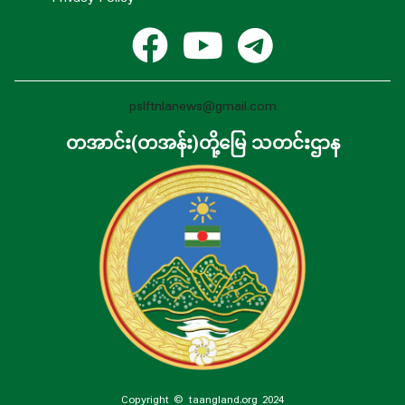
pslftnlanews@gmail.com
တအာင်း(တအန်း)တို့မြေ သတင်းဌာန
Copyright © taangland.org 2024