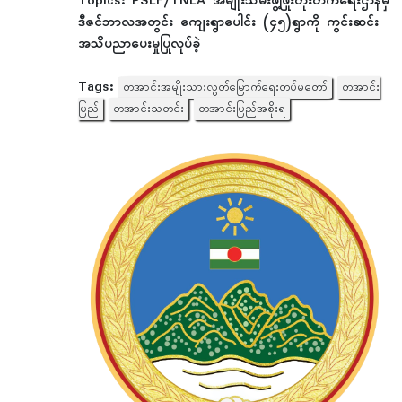
Topics:
PSLF/TNLA အမျိုးသမီးဖွံ့ဖြိုးတိုးတက်ရေးဌာနမှ
ဒီဇင်ဘာလအတွင်း ကျေးရွာပေါင်း (၄၅)ရွာကို ကွင်းဆင်း
အသိပညာပေးမှုပြုလုပ်ခဲ့
Tags:
တအာင်းအမျိုးသားလွတ်မြောက်ရေးတပ်မတော်
တအာင်း
ပြည်
တအာင်းသတင်း
တအာင်းပြည်အစိုးရ