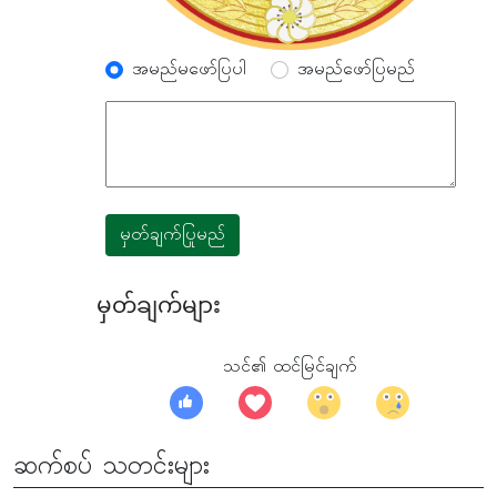
အမည်မဖော်ပြပါ
အမည်ဖော်ပြမည်
မှတ်ချက်ပြုမည်
မှတ်ချက်များ
သင်၏ ထင်မြင်ချက်
ဆက်စပ် သတင်းများ