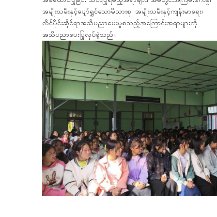
အိမ်ထောင်ပြုခြင်း သတိပြုရမည့်အရာများ၊ အိမ်တွင်းအကြမ်းဖက်မှု၊
အမျိုးသမီးနှင့်ပျော်ရွှင်သောမိသားစု၊ အမျိုးသမီးနှင့်ကျန်းမာရေး၊
လိင်ပိုင်းဆိုင်ရာအသိပညာပေးမှုစသည့်အကြောင်းအရာများကို
အသိပညာပေးပြုလုပ်ခဲ့သည်။