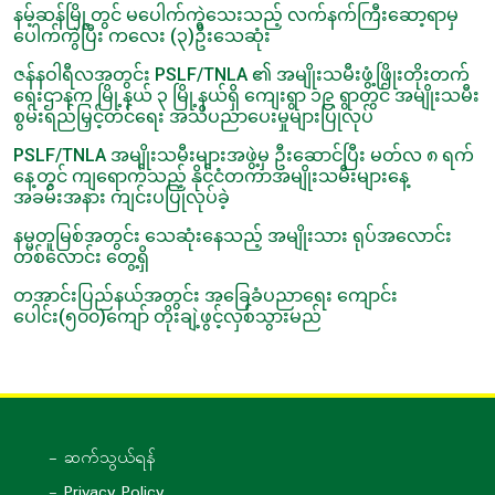
နမ့်ဆန်မြို့တွင် မပေါက်ကွဲသေးသည့် လက်နက်ကြီးဆော့ရာမှ
ပေါက်ကွဲပြီး ကလေး (၃)ဦးသေဆုံး
ဇန်နဝါရီလအတွင်း PSLF/TNLA ၏ အမျိုးသမီးဖွံ့ဖြိုးတိုးတက်
ရေးဌာနက မြို့နယ် ၃ မြို့နယ်ရှိ ကျေးရွာ ၁၉ ရွာတွင် အမျိုးသမီး
စွမ်းရည်မြှင့်တင်ရေး အသိပညာပေးမှုများပြုလုပ်
PSLF/TNLA အမျိုးသမီးများအဖွဲ့မှ ဦးဆောင်ပြီး မတ်လ ၈ ရက်
နေ့တွင် ကျရောက်သည့် နိုင်ငံတကာအမျိုးသမီးများနေ့
အခမ်းအနား ကျင်းပပြုလုပ်ခဲ့
နမ္မတူမြစ်အတွင်း သေဆုံးနေသည့် အမျိုးသား ရုပ်အလောင်း
တစ်လောင်း တွေ့ရှိ
တအာင်းပြည်နယ်အတွင်း အခြေခံပညာရေး ကျောင်း
ပေါင်း(၅၀၀)ကျော် တိုးချဲ့ဖွင့်လှစ်သွားမည်
- ဆက်သွယ်ရန်
- Privacy Policy