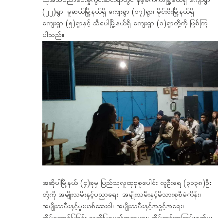
ထိုအသိပညာပေးမှုကွင်းဆင်းရာတွင် နမ့်ဖက်ကာမြို့နယ်ရှိ ကျေးရွာ
(၂၂)ရွာ၊ မူဆယ်မြို့နယ်ရှိ ကျေးရွာ (၁၇)ရွာ၊ မိုင်းဝီးမြို့နယ်ရှိ
ကျေးရွာ (၅)ရွာနှင့် သီပေါမြို့နယ်ရှိ ကျေးရွာ (၁)ရွာတို့ကို ဖြစ်ကြ
ပါသည်။
အဆိုပါမြို့နယ် (၄)ခုမှ ပြည်သူလူထုစုစုပေါင်း လူဦးရေ (၃၁၃၈)ဦး
တို့ကို အမျိုးသမီးနှင့်ပညာရေး၊ အမျိုးသမီးနှင့်မိသားစုစီမံကိန်း၊
အမျိုးသမီးနှင့်မူးယစ်ဆေးဝါ၊ အမျိုးသမီးနှင့်အခွင့်အရေး၊