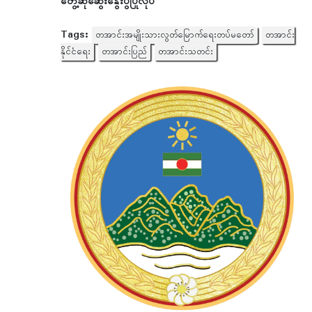
တွေ့ဆုံဆွေးနွေးပွဲပြုလုပ်
Tags:
တအာင်းအမျိုးသားလွတ်မြောက်ရေးတပ်မတော်
တအာင်း
နိုင်ငံရေး
တအာင်းပြည်
တအာင်းသတင်း