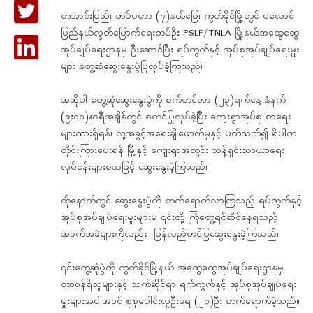
တအာင်းပြည်၊ တပ်မဟာ (၇)နယ်မြေ၊ ကွတ်ခိုင်မြို့တွင် ပလောင်
ပြည်နယ်လွတ်မြောက်ရေးတပ်ဦး PSLF/TNLA မြို့နယ်အထွေထွေ
အုပ်ချုပ်ရေးဌာနမှ ဦးဆောင်ပြီး ရပ်ကွက်နှင့် အုပ်စုအုပ်ချုပ်ရေးမှူး
များ တွေ့ဆုံဆွေးနွေးပွဲပြုလုပ်ခဲ့ကြသည်။
အဆိုပါ တွေ့ဆုံဆွေးနွေးပွဲကို စက်တင်ဘာ (၂၃)ရက်နေ့ နံနက်
(၉း၀၀)နာရီအချိန်တွင် စတင်ပြုလုပ်ခဲ့ပြီး ကျေးရွာအုပ်စု စာရေး
များထားရှိရန်၊ လူ့အခွင့်အရေးချိုဖောက်မှုနှင့် ပတ်သက်၍ ရှိပါက
တိုင်းကြားပေးရန် မြို့နှင့် ကျေးရွာအတွင်း သန့်ရှင်းသာယာရေး
လုပ်ငန်းများစသဖြင့် ဆွေးနွေးခဲ့ကြသည်။
ထိုနောက်တွင် ဆွေးနွေးပွဲကို တက်ရောက်လာကြသည့် ရပ်ကွက်နှင့်
အုပ်စုအုပ်ချုပ်ရေးမှူးများမှ ၎င်းတို့ ကြုံတွေ့ရင်ဆိုင်နေရသည့်
အခက်အခဲများကိုလည်း ပြန်လည်တင်ပြဆွေးနွေးခဲ့ကြသည်။
၎င်းတွေ့ဆုံပွဲကို ကွတ်ခိုင်မြို့နယ် အထွေထွေအုပ်ချုပ်ရေးဌာနမှ
တာဝန်ရှိသူများနှင့် သက်ဆိုင်ရာ ရက်ကွက်နှင့် အုပ်စုအုပ်ချုပ်ရေး
မှုးများအပါအဝင် စုစုပေါင်းလူဦးရေ (၂၀)ဦး တက်ရောက်ခဲ့သည်။