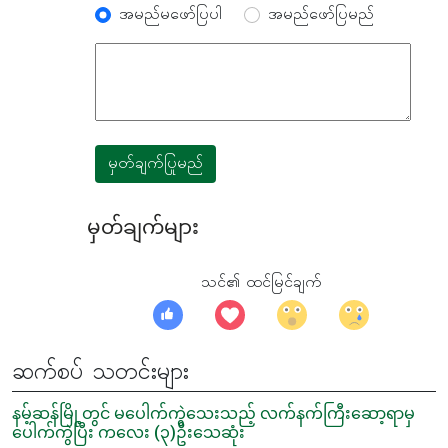
အမည်မဖော်ပြပါ
အမည်ဖော်ပြမည်
မှတ်ချက်ပြုမည်
မှတ်ချက်များ
သင်၏ ထင်မြင်ချက်
ဆက်စပ် သတင်းများ
နမ့်ဆန်မြို့တွင် မပေါက်ကွဲသေးသည့် လက်နက်ကြီးဆော့ရာမှ
ပေါက်ကွဲပြီး ကလေး (၃)ဦးသေဆုံး