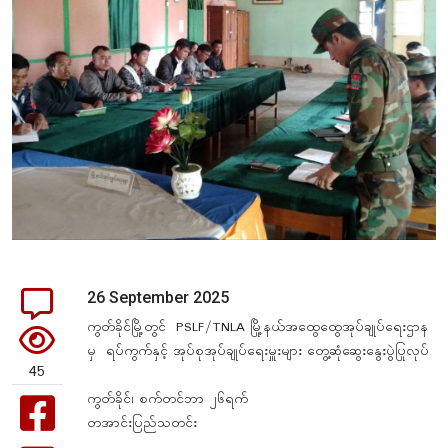
26 September 2025
ကွတ်ခိုင်မြို့တွင် PSLF/TNLA မြို့နယ်အထွေထွေအုပ်ချုပ်ရေးဌာန
မှ ရပ်ကွက်နှင့် အုပ်စုအုပ်ချုပ်ရေးမှူးများ တွေ့ဆုံဆွေးနွေးပွဲပြုလုပ်
45
ကွတ်ခိုင်၊ စက်တင်ဘာ ၂၆ရက်
တအာင်းပြည်သတင်း