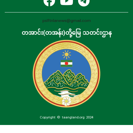
pslftnlanews@gmail.com
တအာင်း(တအန်း)တို့မြေ သတင်းဌာန
Copyright © taangland.org 2024