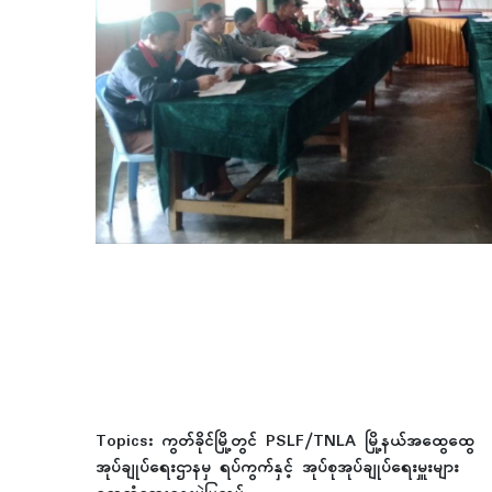
Topics:
ကွတ်ခိုင်မြို့တွင် PSLF/TNLA မြို့နယ်အထွေထွေ
အုပ်ချုပ်ရေးဌာနမှ ရပ်ကွက်နှင့် အုပ်စုအုပ်ချုပ်ရေးမှူးများ