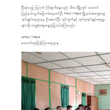
ပြီးခဲ့သည့် သြဂုတ် (၆)ရက်နေ့လည်း သီပေါမြို့တွင် ပလောင်
ပြည်နယ်လွတ်မြောက်ရေးတပ်ဦး PSLF/TNLA မြို့နယ်အထွေထွေ
အုပ်ချုပ်ရေးဌာနမှ ဦးဆောင်ပြီး ရပ်ကွက်နှင့် အုပ်စုအုပ်ချုပ်ရေးမှူး
များတို့ တွေ့ဆုံဆွေးနွေးပွဲပြုလုပ်ခဲ့ကြသည်။
#PSLF/TNLA
#သတင်းနှင့်ပြန်ကြားရေးဌာန