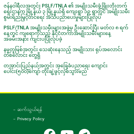
ဇန်နဝါရီလအတွင်း PSLF/TNLA ၏ အမျိုးသမီးဖွံ့ဖြိုးတိုးတက်
ရေးဌာနက မြို့နယ် ၃ မြို့နယ်ရှိ ကျေးရွာ ၁၉ ရွာတွင် အမျိုးသမီး
စွမ်းရည်မြှင့်တင်ရေး အသိပညာပေးမှုများပြုလုပ်
PSLF/TNLA အမျိုးသမီးများအဖွဲ့မှ ဦးဆောင်ပြီး မတ်လ ၈ ရက်
နေ့တွင် ကျရောက်သည့် နိုင်ငံတကာအမျိုးသမီးများနေ့
အခမ်းအနား ကျင်းပပြုလုပ်ခဲ့
နမ္မတူမြစ်အတွင်း သေဆုံးနေသည့် အမျိုးသား ရုပ်အလောင်း
တစ်လောင်း တွေ့ရှိ
တအာင်းပြည်နယ်အတွင်း အခြေခံပညာရေး ကျောင်း
ပေါင်း(၅၀၀)ကျော် တိုးချဲ့ဖွင့်လှစ်သွားမည်
- ဆက်သွယ်ရန်
- Privacy Policy