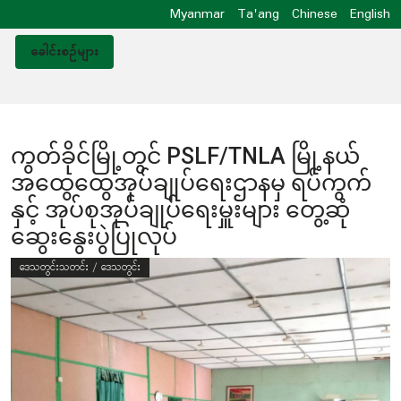
Myanmar
Ta'ang
Chinese
English
ခေါင်းစဥ်များ
ကွတ်ခိုင်မြို့တွင် PSLF/TNLA မြို့နယ်
အထွေထွေအုပ်ချုပ်ရေးဌာနမှ ရပ်ကွက်
နှင့် အုပ်စုအုပ်ချုပ်ရေးမှူးများ တွေ့ဆုံ
ဆွေးနွေးပွဲပြုလုပ်
ဒေသတွင်းသတင်း / ဒေသတွင်း