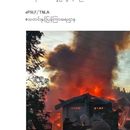
#PSLF/TNLA
#သတင်းနှင့်ပြန်ကြားရေးဌာန