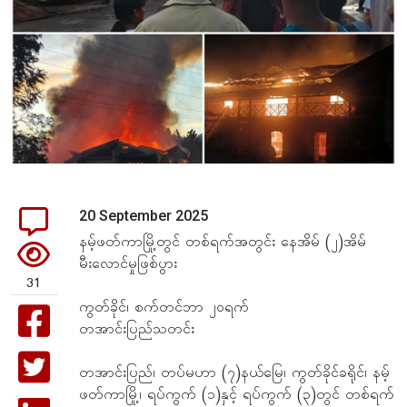
20 September 2025
နမ့်ဖတ်ကာမြို့တွင် တစ်ရက်အတွင်း နေအိမ် (၂)အိမ်
မီးလောင်မှုဖြစ်ပွား
31
ကွတ်ခိုင်၊ စက်တင်ဘာ ၂၀ရက်
တအာင်းပြည်သတင်း
တအာင်းပြည်၊ တပ်မဟာ (၇)နယ်မြေ၊ ကွတ်ခိုင်ခရိုင်၊ နမ့်
ဖတ်ကာမြို့၊ ရပ်ကွက် (၁)နှင့် ရပ်ကွက် (၃)တွင် တစ်ရက်