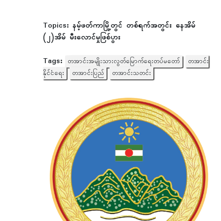
Topics:
နမ့်ဖတ်ကာမြို့တွင် တစ်ရက်အတွင်း နေအိမ်
(၂)အိမ် မီးလောင်မှုဖြစ်ပွား
Tags:
တအာင်းအမျိုးသားလွတ်မြောက်ရေးတပ်မတော်
တအာင်း
နိုင်ငံရေး
တအာင်းပြည်
တအာင်းသတင်း