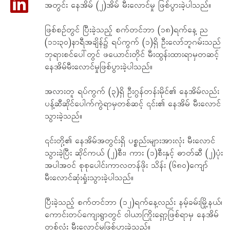
အတွင်း နေအိမ် (၂)အိမ် မီးလောင်မှု ဖြစ်ပွားခဲ့ပါသည်။
ဖြစ်စဉ်တွင် ပြီးခဲ့သည့် စက်တင်ဘာ (၁၈)ရက်နေ့ ည
(၁၁း၃၀)နာရီအချိန်၌ ရပ်ကွက် (၁)ရှိ ဦးလော်ဘူဂမ်းသည်
ဘုရားစင်ပေါ်တွင် ဖယောင်းတိုင် မီးထွန်းထားရာမှတဆင့်
နေအိမ်မီးလောင်မှုဖြစ်ပွားခဲ့ပါသည်။
အလားတူ ရပ်ကွက် (၃)ရှိ ဦးဂွန်တန်းမိုင်၏ နေအိမ်လည်း
ပန့်ဆီဆိုင်ပေါက်ကွဲရာမှတစ်ဆင့် ၎င်း၏ နေအိမ် မီးလောင်
သွားခဲ့သည်။
၎င်းတို့၏ နေအိမ်အတွင်းရှိ ပစ္စည်းများအားလုံး မီးလောင်
သွားခဲ့ပြီး ဆိုင်ကယ် (၂)စီး၊ ကား (၁)စီးနှင့် ဓာတ်ဆီ (၂)ပုံး
အပါအဝင် စုစုပေါင်းကာလတန်ဖိုး သိန်း (၆၈၀)ကျော်
မီးလောင်ဆုံးရှုံးသွားခဲ့ပါသည်။
ပြီးခဲ့သည့် စက်တင်ဘာ (၁၂)ရက်နေ့လည်း နမ့်ခမ်းမြို့နယ်၊
ကောင်းတပ်ကျေးရွာတွင် ဝါယာကြိုးရှော့ဖြစ်ရာမှ နေအိမ်
တစ်လုံး မီးလောင်မှုဖြစ်ပွားခဲ့သည်။