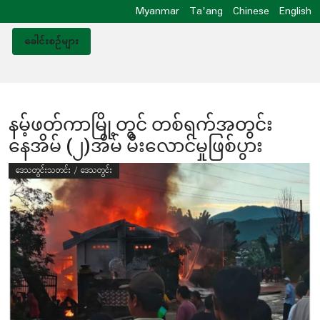
Myanmar
Ta'ang
Chinese
English
ခေါင်းစဥ်များ
နမ့်ဖတ်ကာမြို့တွင် တစ်ရက်အတွင်း
နေအိမ် (၂)အိမ် မီးလောင်မှုဖြစ်ပွား
ဒေသတွင်းသတင်း / ဒေသတွင်း