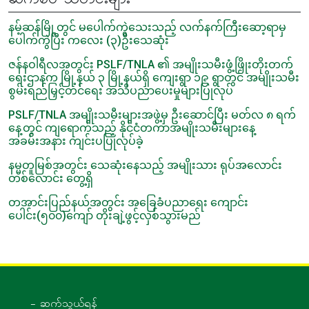
နမ့်ဆန်မြို့တွင် မပေါက်ကွဲသေးသည့် လက်နက်ကြီးဆော့ရာမှ
ပေါက်ကွဲပြီး ကလေး (၃)ဦးသေဆုံး
ဇန်နဝါရီလအတွင်း PSLF/TNLA ၏ အမျိုးသမီးဖွံ့ဖြိုးတိုးတက်
ရေးဌာနက မြို့နယ် ၃ မြို့နယ်ရှိ ကျေးရွာ ၁၉ ရွာတွင် အမျိုးသမီး
စွမ်းရည်မြှင့်တင်ရေး အသိပညာပေးမှုများပြုလုပ်
PSLF/TNLA အမျိုးသမီးများအဖွဲ့မှ ဦးဆောင်ပြီး မတ်လ ၈ ရက်
နေ့တွင် ကျရောက်သည့် နိုင်ငံတကာအမျိုးသမီးများနေ့
အခမ်းအနား ကျင်းပပြုလုပ်ခဲ့
နမ္မတူမြစ်အတွင်း သေဆုံးနေသည့် အမျိုးသား ရုပ်အလောင်း
တစ်လောင်း တွေ့ရှိ
တအာင်းပြည်နယ်အတွင်း အခြေခံပညာရေး ကျောင်း
ပေါင်း(၅၀၀)ကျော် တိုးချဲ့ဖွင့်လှစ်သွားမည်
- ဆက်သွယ်ရန်