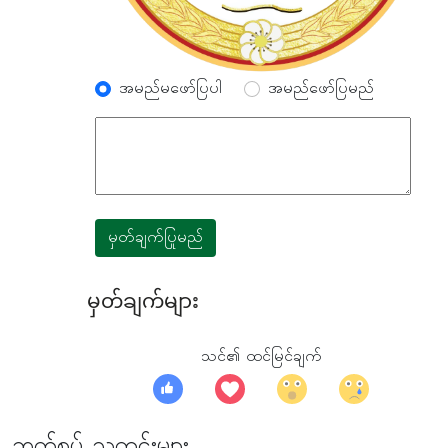
အမည်မဖော်ပြပါ
အမည်ဖော်ပြမည်
မှတ်ချက်ပြုမည်
မှတ်ချက်များ
သင်၏ ထင်မြင်ချက်
ဆက်စပ် သတင်းများ