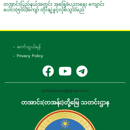
တအာင်းပြည်နယ်အတွင်း အခြေခံပညာရေး ကျောင်း
ပေါင်း(၅၀၀)ကျော် တိုးချဲ့ဖွင့်လှစ်သွားမည်
- ဆက်သွယ်ရန်
- Privacy Policy
pslftnlanews@gmail.com
တအာင်း(တအန်း)တို့မြေ သတင်းဌာန