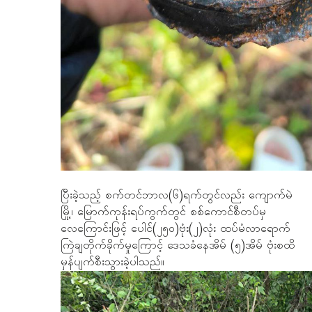
ပြီးခဲ့သည့် စက်တင်ဘာလ(၆)ရက်တွင်လည်း ကျောက်မဲ
မြို့၊ ‌မြောက်ကုန်းရပ်ကွက်တွင် စစ်ကောင်စီတပ်မှ
လေကြောင်းဖြင့် ပေါင်(၂၅၀)ဗုံး(၂)လုံး ထပ်မံလာရောက်
ကြဲချတိုက်ခိုက်မှုကြောင့် ဒေသခံနေအိမ် (၅)အိမ် ဗုံးစထိ
မှန်ပျက်စီးသွားခဲ့ပါသည်။