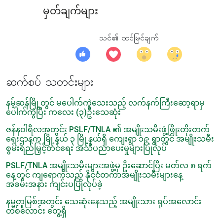
မှတ်ချက်များ
သင်၏ ထင်မြင်ချက်
ဆက်စပ် သတင်းများ
နမ့်ဆန်မြို့တွင် မပေါက်ကွဲသေးသည့် လက်နက်ကြီးဆော့ရာမှ
ပေါက်ကွဲပြီး ကလေး (၃)ဦးသေဆုံး
ဇန်နဝါရီလအတွင်း PSLF/TNLA ၏ အမျိုးသမီးဖွံ့ဖြိုးတိုးတက်
ရေးဌာနက မြို့နယ် ၃ မြို့နယ်ရှိ ကျေးရွာ ၁၉ ရွာတွင် အမျိုးသမီး
စွမ်းရည်မြှင့်တင်ရေး အသိပညာပေးမှုများပြုလုပ်
PSLF/TNLA အမျိုးသမီးများအဖွဲ့မှ ဦးဆောင်ပြီး မတ်လ ၈ ရက်
နေ့တွင် ကျရောက်သည့် နိုင်ငံတကာအမျိုးသမီးများနေ့
အခမ်းအနား ကျင်းပပြုလုပ်ခဲ့
နမ္မတူမြစ်အတွင်း သေဆုံးနေသည့် အမျိုးသား ရုပ်အလောင်း
တစ်လောင်း တွေ့ရှိ