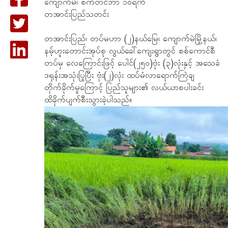
ကျောက်မဲ၊ စက်တင်ဘာ ၁၀ရက်
တအာင်းပြည်သတင်း
တအာင်းပြည်၊ တပ်မဟာ (၂)နယ်မြေ၊ ကျောက်မဲမြို့နယ်၊
‌နမ့်ဟူးတောင်းအုပ်စု လွယ်ခေါ်ကျေးရွာတွင် စစ်ကောင်စီ
တပ်မှ လေကြောင်းဖြင့် ပေါင်(၂၅၀)ဗုံး (၃)လုံးနှင့် အသေခံ
ဒရုန်းအသုံးပြုပြီး ဗုံး(၂)လုံး ထပ်မံလာရောက်ကြဲချ
တိုက်ခိုက်မှုကြောင့် ပြည်သူများ၏ လယ်ယာစပါးခင်း
ထိခိုက်ပျက်စီးသွားခဲ့ပါသည်။