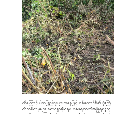
ထိုကြောင့် မိဘပြည်သူများအနေဖြင့် စစ်ကောင်စီ၏ ဗုံးကြဲ
တိုက်ခိုက်မှုများ ရှောင်ရှားနိုင်ရန် စစ်ရေးသတိအမြဲရှိရန်လို