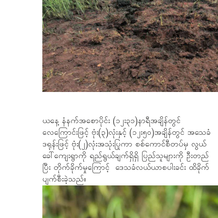
ယနေ့ နံနက်အစောပိုင်း (၁၂း၃၁)နာရီအချိန်တွင်
လေကြောင်းဖြင့် ဗုံး(၃)လုံးနှင့် (၁၂း၅၀)အချိန်တွင် အသေခံ
ဒရုန်းဖြင့် ဗုံး(၂)လုံးအသုံးပြုကာ စစ်ကောင်စီတပ်မှ လွယ်
ခေါ်ကျေးရွာကို ရည်ရွယ်ချက်ရှိရှိ ပြည်သူများကို ဦးတည်
ပြီး တိုက်ခိုက်မှုကြောင့် ဒေသခံလယ်ယာစပါးခင်း ထိခိုက်
ပျက်စီးခဲ့သည်။