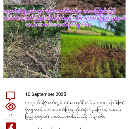
10 September 2025
ကျောက်မဲမြို့နယ်တွင် စစ်ကောင်စီတပ်မှ လေကြောင်းဖြင့်
ဗုံးများထပ်မံလာရောက်ကြဲချတိုက်ခိုက်မှုကြောင့် ဒေသခံ
81
ပြည်သူများ၏ လယ်ယာစပါးခင်းထိခိုက်ပျက်စီး