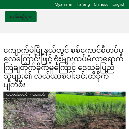
Myanmar
Ta'ang
Chinese
English
ခေါင်းစဥ်များ
ကျောက်မဲမြို့နယ်တွင် စစ်ကောင်စီတပ်မှ
လေကြောင်းဖြင့် ဗုံးများထပ်မံလာရောက်
ကြဲချတိုက်ခိုက်မှုကြောင့် ဒေသခံပြည်
သူများ၏ လယ်ယာစပါးခင်းထိခိုက်
ပျက်စီး
ဒေသတွင်းသတင်း / ဒေသတွင်း