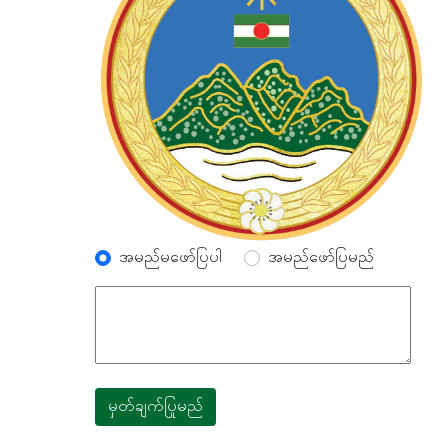
အမည်မဖော်ပြပါ
အမည်ဖော်ပြမည်
မှတ်ချက်ပြုမည်