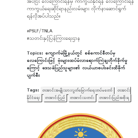
အပ်ပြီး လေကြောင်းရန်မှ ကာကွယ်နိုင်ရန် လေကြောင်းရန်
ကာကွယ်ရေးဆိုင်ရာနည်းလမ်းများ လိုက်နာဆောင်ရွက်
ရန်လိုအပ်ပါသည်။
#PSLF/TNLA
#သတင်းနှင့်ပြန်ကြားရေးဌာန
Topics:
ကျောက်မဲမြို့နယ်တွင် စစ်ကောင်စီတပ်မှ
လေကြောင်းဖြင့် ဗုံးများထပ်မံလာရောက်ကြဲချတိုက်ခိုက်မှု
ကြောင့် ဒေသခံပြည်သူများ၏ လယ်ယာစပါးခင်းထိခိုက်
ပျက်စီး
Tags:
တအာင်းအမျိုးသားလွတ်မြောက်ရေးတပ်မတော်
တအာင်း
နိုင်ငံရေး
တအာင်းပြည်
တအာင်းသတင်း
တအာင်းပြည်အစိုးရ