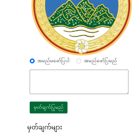
အမည်မဖော်ပြပါ
အမည်ဖော်ပြမည်
မှတ်ချက်ပြုမည်
မှတ်ချက်များ