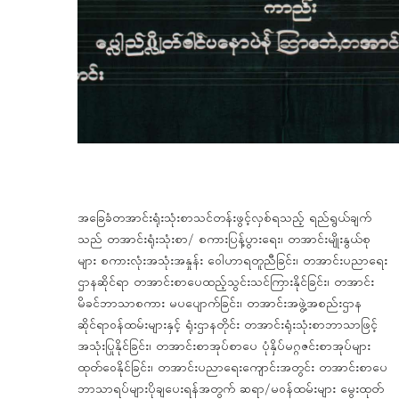
အခြေခံတအာင်းရုံးသုံးစာသင်တန်းဖွင့်လှစ်ရသည့် ရည်ရွယ်ချက်
သည် တအာင်းရုံးသုံးစာ/ စကားပြန့်ပွားရေး၊ တအာင်းမျိုးနွယ်စု
များ စကားလုံးအသုံးအနှုန်း ဝေါဟာရတူညီခြင်း၊ တအာင်းပညာရေး
ဌာနဆိုင်ရာ တအာင်းစာပေထည့်သွင်းသင်ကြားနိုင်ခြင်း၊ တအာင်း
မိခင်ဘာသာစကား မပပျောက်ခြင်း၊ တအာင်းအဖွဲ့အစည်းဌာန
ဆိုင်ရာဝန်ထမ်းများနှင့် ရုံးဌာနတိုင်း တအာင်းရုံးသုံးစာဘာသာဖြင့်
အသုံးပြုနိုင်ခြင်း၊ တအာင်းစာအုပ်စာပေ ပုံနှိပ်မဂ္ဂဇင်းစာအုပ်များ
ထုတ်ဝေနိုင်ခြင်း၊ တအာင်းပညာရေးကျောင်းအတွင်း တအာင်းစာပေ
ဘာသာရပ်များပိုချပေးရန်အတွက် ဆရာ/မဝန်ထမ်းများ မွေးထုတ်