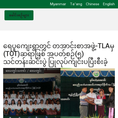
Myanmar
Ta'ang
Chinese
English
ခေါင်းစဥ်များ
ရေပူကျေးရွာတွင် တအာင်းစာအဖွဲ့-TLAမှ
(TOT)ဆရာဖြစ် အပတ်စဉ်(၅)
သင်တန်းဆင်းပွဲ ပြုလုပ်ကျင်းပပြီးစီးခဲ့
ဒေသတွင်းသတင်း / ဒေသတွင်း