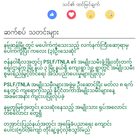
သင်၏ ထင်မြင်ချက်
ဆက်စပ် သတင်းများ
နမ့်ဆန်မြို့တွင် မပေါက်ကွဲသေးသည့် လက်နက်ကြီးဆော့ရာမှ
ပေါက်ကွဲပြီး ကလေး (၃)ဦးသေဆုံး
ဇန်နဝါရီလအတွင်း PSLF/TNLA ၏ အမျိုးသမီးဖွံ့ဖြိုးတိုးတက်
ရေးဌာနက မြို့နယ် ၃ မြို့နယ်ရှိ ကျေးရွာ ၁၉ ရွာတွင် အမျိုးသမီး
စွမ်းရည်မြှင့်တင်ရေး အသိပညာပေးမှုများပြုလုပ်
PSLF/TNLA အမျိုးသမီးများအဖွဲ့မှ ဦးဆောင်ပြီး မတ်လ ၈ ရက်
နေ့တွင် ကျရောက်သည့် နိုင်ငံတကာအမျိုးသမီးများနေ့
အခမ်းအနား ကျင်းပပြုလုပ်ခဲ့
နမ္မတူမြစ်အတွင်း သေဆုံးနေသည့် အမျိုးသား ရုပ်အလောင်း
တစ်လောင်း တွေ့ရှိ
တအာင်းပြည်နယ်အတွင်း အခြေခံပညာရေး ကျောင်း
ပေါင်း(၅၀၀)ကျော် တိုးချဲ့ဖွင့်လှစ်သွားမည်