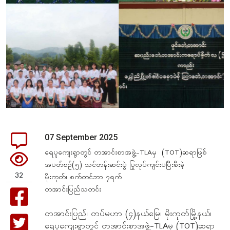
07 September 2025
ရေပူကျေးရွာတွင် တအာင်းစာအဖွဲ့-TLAမှ (TOT)ဆရာဖြစ်
အပတ်စဉ်(၅) သင်တန်းဆင်းပွဲ ပြုလုပ်ကျင်းပပြီးစီးခဲ့
32
မိုးကုတ်၊ စက်တင်ဘာ ၇ရက်
တအာင်းပြည်သတင်း
တအာင်းပြည်၊ တပ်မဟာ (၄)နယ်မြေ၊ မိုးကုတ်မြို့နယ်၊
ရေပူကျေးရွာတွင် တအာင်းစာအဖွဲ့-TLAမှ (TOT)ဆရာ