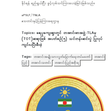
နိုင်ရန် ရည်ရွယ်ပြီး ဖွင့်လှစ်သင်ကြားပေးခဲ့ခြင်းဖြစ်သည်။
#PSLF/TNLA
#သတင်းနှင့်ပြန်ကြားရေးဌာန
Topics:
ရေပူကျေးရွာတွင် တအာင်းစာအဖွဲ့-TLAမှ
(TOT)ဆရာဖြစ် အပတ်စဉ်(၅) သင်တန်းဆင်းပွဲ ပြုလုပ်
ကျင်းပပြီးစီးခဲ့
Tags:
တအာင်းအမျိုးသားလွတ်မြောက်ရေးတပ်မတော်
တအာင်း
ပြည်
တအာင်းသတင်း
တအာင်းပြည်အစိုးရ