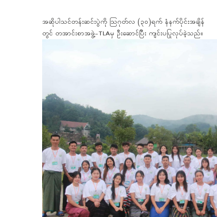
အဆိုပါသင်တန်းဆင်းပွဲကို ဩဂုတ်လ (၃၀)ရက် နံနက်ပိုင်းအချိန်
တွင် တအာင်းစာအဖွဲ့-TLAမှ ဦးဆောင်ပြီး ကျင်းပပြုလုပ်ခဲ့သည်။