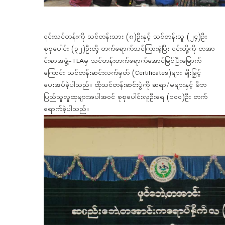
၎င်းသင်တန်းကို သင်တန်းသား (၈)ဦးနှင့် သင်တန်းသူ (၂၄)ဦး
စုစုပေါင်း (၃၂)ဦးတို့ တက်ရောက်သင်ကြားခဲ့ပြီး ၎င်းတို့ကို တအာ
င်းစာအဖွဲ့-TLAမှ သင်တန်းတက်ရောက်အောင်မြင်ပြီးမြောက်
ကြောင်း သင်တန်းဆင်းလက်မှတ် (Certificates)များ ချီးမြှင့်
ပေးအပ်ခဲ့ပါသည်။ ထိုသင်တန်းဆင်းပွဲကို ဆရာ/မများနှင့် မိဘ
ပြည်သူလူထုများအပါအဝင် စုစုပေါင်းလူဦးရေ (၁၀၀)ဦး တက်
ရောက်ခဲ့ပါသည်။