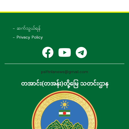
- ဆက်သွယ်ရန်
- Privacy Policy
pslftnlanews@gmail.com
တအာင်း(တအန်း)တို့မြေ သတင်းဌာန