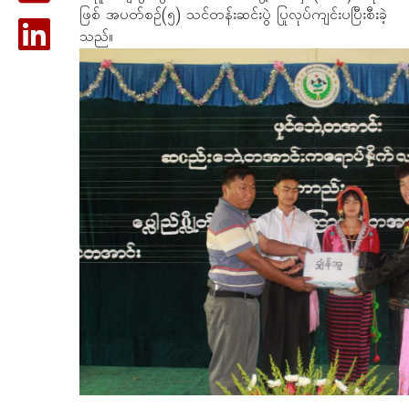
ဖြစ် အပတ်စဉ်(၅) သင်တန်းဆင်းပွဲ ပြုလုပ်ကျင်းပပြီးစီးခဲ့
သည်။