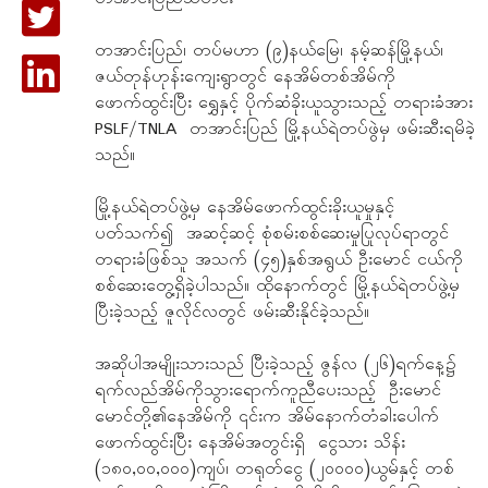
တအာင်းပြည်၊ တပ်မဟာ (၉)နယ်မြေ၊ နမ့်ဆန်မြို့နယ်၊
ဇယ်တုန်ဟုန်းကျေးရွာတွင် နေအိမ်တစ်အိမ်ကို
ဖောက်ထွင်းပြီး ရွှေနှင့် ပိုက်ဆံခိုးယူသွားသည့် တရားခံအား
PSLF/TNLA တအာင်းပြည် မြို့နယ်ရဲတပ်ဖွဲမှ ဖမ်းဆီးရမိခဲ့
သည်။
မြို့နယ်ရဲတပ်ဖွဲ့မှ နေအိမ်ဖောက်ထွင်းခိုးယူမှုနှင့်
ပတ်သက်၍ အဆင့်ဆင့် စုံစမ်းစစ်ဆေးမှုပြုလုပ်ရာတွင်
တရားခံဖြစ်သူ အသက် (၄၅)နှစ်အရွယ် ဦးမောင် ငယ်ကို
စစ်ဆေးတွေ့ရှိခဲ့ပါသည်။ ထိုနောက်တွင် မြို့နယ်ရဲတပ်ဖွဲ့မှ
ပြီးခဲ့သည့် ဇူလိုင်လတွင် ဖမ်းဆီးနိုင်ခဲ့သည်။
အဆိုပါအမျိုးသားသည် ပြီးခဲ့သည့် ဇွန်လ (၂၆)ရက်နေ့၌
ရက်လည်အိမ်ကိုသွားရောက်ကူညီပေးသည့် ဦးမောင်
မောင်တို့၏နေအိမ်ကို ၎င်းက အိမ်နောက်တံခါးပေါက်
ဖောက်ထွင်းပြီး နေအိမ်အတွင်းရှိ ငွေသား သိန်း
(၁၈၀,၀၀,၀၀၀)ကျပ်၊ တရုတ်ငွေ (၂၀၀၀၀)ယွမ်နှင့် တစ်