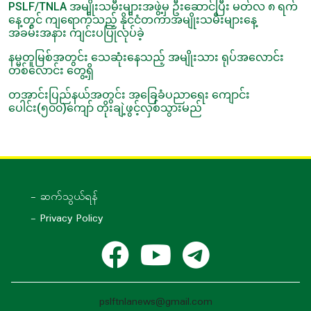
PSLF/TNLA အမျိုးသမီးများအဖွဲ့မှ ဦးဆောင်ပြီး မတ်လ ၈ ရက်
နေ့တွင် ကျရောက်သည့် နိုင်ငံတကာအမျိုးသမီးများနေ့
အခမ်းအနား ကျင်းပပြုလုပ်ခဲ့
နမ္မတူမြစ်အတွင်း သေဆုံးနေသည့် အမျိုးသား ရုပ်အလောင်း
တစ်လောင်း တွေ့ရှိ
တအာင်းပြည်နယ်အတွင်း အခြေခံပညာရေး ကျောင်း
ပေါင်း(၅၀၀)ကျော် တိုးချဲ့ဖွင့်လှစ်သွားမည်
- ဆက်သွယ်ရန်
- Privacy Policy
pslftnlanews@gmail.com