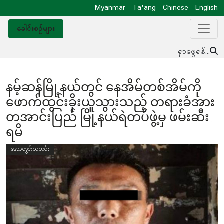
Myanmar
Ta'ang
Chinese
English
ခေါင်းစဥ်များ
ရှာဖွေရန်...
နမ့်ဆန်မြို့နယ်တွင် နေအိမ်တစ်အိမ်ကို
ဖောက်ထွင်းခိုးယူသွားသည့် တရားခံအား
တအာင်းပြည် မြို့နယ်ရဲတပ်ဖွဲ့မှ ဖမ်းဆီး
ရမိ
ဒေသတွင်းသတင်း