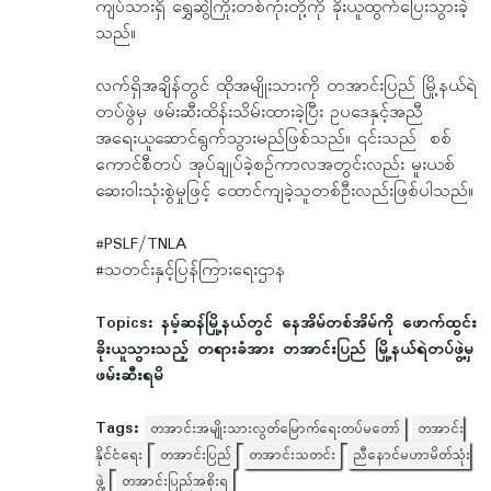
ကျပ်သားရှိ ရွှေဆွဲကြိုးတစ်ကုံးတို့ကို ခိုးယူထွက်ပြေးသွားခဲ့
သည်။
လက်ရှိအချိန်တွင် ထိုအမျိုးသားကို တအာင်းပြည် မြို့နယ်ရဲ
တပ်ဖွဲမှ ဖမ်းဆီးထိန်းသိမ်းထားခဲ့ပြီး ဥပဒေနှင့်အညီ
အရေးယူဆောင်ရွက်သွားမည်ဖြစ်သည်။ ၎င်းသည် စစ်
ကောင်စီတပ် အုပ်ချုပ်ခဲ့စဉ်ကာလအတွင်းလည်း မူးယစ်
ဆေးဝါးသုံးစွဲမှုဖြင့် ထောင်ကျခဲ့သူတစ်ဦးလည်းဖြစ်ပါသည်။
#PSLF/TNLA
#သတင်းနှင့်ပြန်ကြားရေးဌာန
Topics:
နမ့်ဆန်မြို့နယ်တွင် နေအိမ်တစ်အိမ်ကို ဖောက်ထွင်း
ခိုးယူသွားသည့် တရားခံအား တအာင်းပြည် မြို့နယ်ရဲတပ်ဖွဲ့မှ
ဖမ်းဆီးရမိ
Tags:
တအာင်းအမျိုးသားလွတ်မြောက်ရေးတပ်မတော်
တအာင်း
နိုင်ငံရေး
တအာင်းပြည်
တအာင်းသတင်း
ညီနောင်မဟာမိတ်သုံး
ဖွဲ့
တအာင်းပြည်အစိုးရ