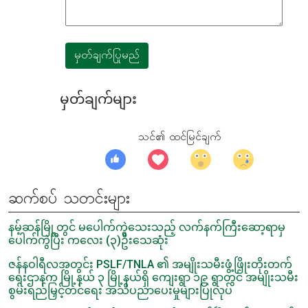
မှတ်ချက်ပြုမည်
မှတ်ချက်များ
သင်၏ ထင်မြင်ချက်
ဆက်စပ် သတင်းများ
နမ့်ဆန်မြို့တွင် မပေါက်ကွဲသေးသည့် လက်နက်ကြီးဆော့ရာမှ
ပေါက်ကွဲပြီး ကလေး (၃)ဦးသေဆုံး
ဇန်နဝါရီလအတွင်း PSLF/TNLA ၏ အမျိုးသမီးဖွံ့ဖြိုးတိုးတက်
ရေးဌာနက မြို့နယ် ၃ မြို့နယ်ရှိ ကျေးရွာ ၁၉ ရွာတွင် အမျိုးသမီး
စွမ်းရည်မြှင့်တင်ရေး အသိပညာပေးမှုများပြုလုပ်