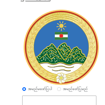
အမည်မဖော်ပြပါ
အမည်ဖော်ပြမည်