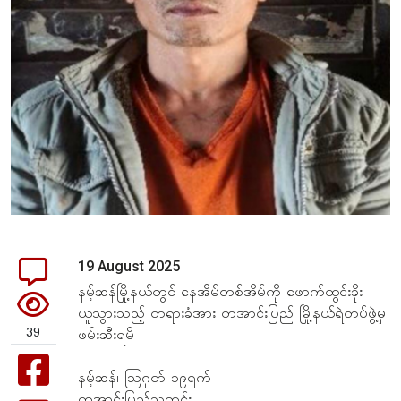
19 August 2025
နမ့်ဆန်မြို့နယ်တွင် နေအိမ်တစ်အိမ်ကို ဖောက်ထွင်းခိုး
ယူသွားသည့် တရားခံအား တအာင်းပြည် မြို့နယ်ရဲတပ်ဖွဲ့မှ
39
ဖမ်းဆီးရမိ
နမ့်ဆန်၊ သြဂုတ် ၁၉ရက်
တအာင်းပြည်သတင်း