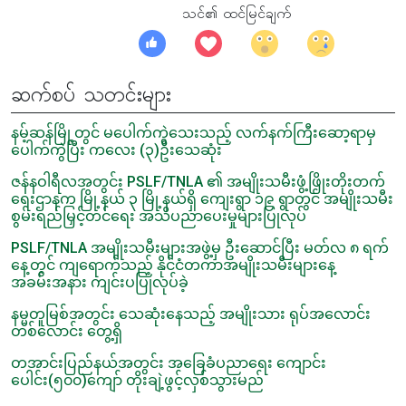
သင်၏ ထင်မြင်ချက်
ဆက်စပ် သတင်းများ
နမ့်ဆန်မြို့တွင် မပေါက်ကွဲသေးသည့် လက်နက်ကြီးဆော့ရာမှ
ပေါက်ကွဲပြီး ကလေး (၃)ဦးသေဆုံး
ဇန်နဝါရီလအတွင်း PSLF/TNLA ၏ အမျိုးသမီးဖွံ့ဖြိုးတိုးတက်
ရေးဌာနက မြို့နယ် ၃ မြို့နယ်ရှိ ကျေးရွာ ၁၉ ရွာတွင် အမျိုးသမီး
စွမ်းရည်မြှင့်တင်ရေး အသိပညာပေးမှုများပြုလုပ်
PSLF/TNLA အမျိုးသမီးများအဖွဲ့မှ ဦးဆောင်ပြီး မတ်လ ၈ ရက်
နေ့တွင် ကျရောက်သည့် နိုင်ငံတကာအမျိုးသမီးများနေ့
အခမ်းအနား ကျင်းပပြုလုပ်ခဲ့
နမ္မတူမြစ်အတွင်း သေဆုံးနေသည့် အမျိုးသား ရုပ်အလောင်း
တစ်လောင်း တွေ့ရှိ
တအာင်းပြည်နယ်အတွင်း အခြေခံပညာရေး ကျောင်း
ပေါင်း(၅၀၀)ကျော် တိုးချဲ့ဖွင့်လှစ်သွားမည်