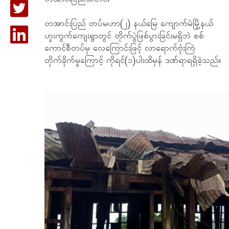
တအာင်းပြည် တပ်မဟာ(၂) နယ်မြေ ကျောက်မဲမြို့နယ်
ဟူးကွက်ကျေးရွာတွင် တိုက်ပွဲဖြစ်ပွားခြင်းမရှိဘဲ စစ်
ကောင်စီတပ်မှ လေကြောင်းဖြင့် လာရောက်ဗုံးကြဲ
တိုက်ခိုက်မှုကြောင့် ကိုရင်(၁)ပါးထိမှန် ဒဏ်ရာရရှိခဲ့သည်။