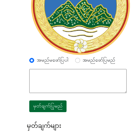
အမည်မဖော်ပြပါ
အမည်ဖော်ပြမည်
မှတ်ချက်ပြုမည်
မှတ်ချက်များ