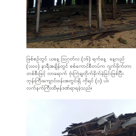
ဖြစ်စဉ်တွင် ယနေ့ သြဂုတ်လ (၁၆) ရက်နေ့ နေ့လည်
(၁း၀၀) နာရီအချိန်တွင် စစ်ကောင်စီတပ်က ဂျက်ဖိုက်တာ
တစ်စီးဖြင့် လာရောက် ဗုံးကြဲချတိုက်ခိုက်ခဲ့ခြင်းဖြစ်ပြီး
ဘုန်းကြီးကျောင်းဝန်းအတွင်းရှိ ကိုရင် (၁) ပါး
လက်နက်ကြီးထိမှန်ဒဏ်ရာရခဲ့သည်။