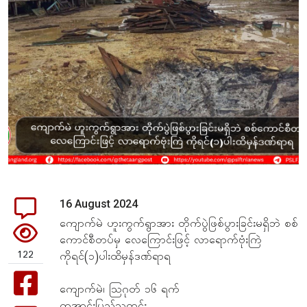
16 August 2024
ကျောက်မဲ ဟူးကွက်ရွာအား တိုက်ပွဲဖြစ်ပွားခြင်းမရှိဘဲ စစ်
ကောင်စီတပ်မှ လေကြောင်းဖြင့် လာရောက်ဗုံးကြဲ
122
ကိုရင်(၁)ပါးထိမှန်ဒဏ်ရာရ
ကျောက်မဲ၊ သြဂုတ် ၁၆ ရက်
တအာင်းပြည်သတင်း