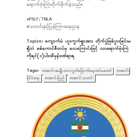
ရောက်ဗုံးကြဲတိုက်ခိုက်ခဲ့သည်။
#PSLF/TNLA
#သတင်းနှင့်ပြန်ကြားရေးဌာန
Topics:
ကျောက်မဲ ဟူးကွက်ရွာအား တိုက်ပွဲဖြစ်ပွားခြင်းမ
ရှိဘဲ စစ်ကောင်စီတပ်မှ လေကြောင်းဖြင့် လာရောက်ဗုံးကြဲ
ကိုရင်(၁)ပါးထိမှန်ဒဏ်ရာရ
Tags:
တအာင်းအမျိုးသားလွတ်မြောက်ရေးတပ်မတော်
တအာင်း
နိုင်ငံရေး
တအာင်းပြည်
တအာင်းသတင်း