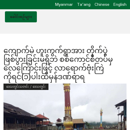
Myanmar
Ta'ang
Chinese
English
ခေါင်းစဥ်များ
ကျောက်မဲ ဟူးကွက်ရွာအား တိုက်ပွဲ
ဖြစ်ပွားခြင်းမရှိဘဲ စစ်ကောင်စီတပ်မှ
လေကြောင်းဖြင့် လာရောက်ဗုံးကြဲ
ကိုရင်(၁)ပါးထိမှန်ဒဏ်ရာရ
ဒေသတွင်းသတင်း / ဒေသတွင်း