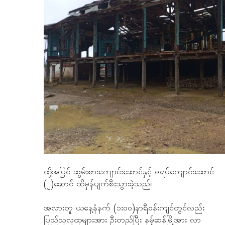
ထို့အပြင် ဆွမ်းစားကျောင်းဆောင်နှင့် ဇရပ်ကျောင်းဆောင်
(၂)ဆောင် ထိမှန်ပျက်စီးသွားခဲ့သည်။
အလားတူ ယနေ့နံနက် (၁း၀၀)နာရီဝန်းကျင်တွင်လည်း
ပြည်သူလူထုများအား ဦးတည်ပြီး နမ့်ဆန်မြို့အား လာ