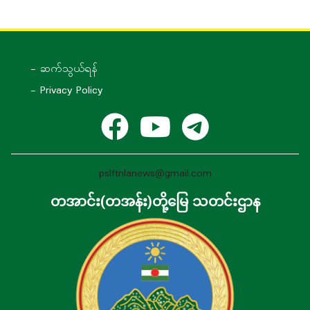
- ဆက်သွယ်ရန်
- Privacy Policy
pslftnlanews@gmail.com
တအာင်း(တအန်း)တို့မြေ သတင်းဌာန