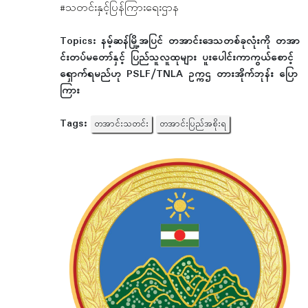
#သတင်းနှင့်ပြန်ကြားရေးဌာန
Topics:
နမ့်ဆန်မြို့အပြင် တအာင်းဒေသတစ်ခုလုံးကို တအာ
င်းတပ်မတော်နှင့် ပြည်သူလူထုများ ပူးပေါင်းကာကွယ်စောင့်
ရှောက်ရမည်ဟု PSLF/TNLA ဥက္ကဌ တားအိုက်ဘုန်း ပြော
ကြား
Tags:
တအာင်းသတင်း
တအာင်းပြည်အစိုးရ