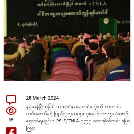
28 March 2024
နမ့်ဆန်မြို့အပြင် တအာင်းဒေသတစ်ခုလုံးကို တအာင်း
တပ်မတော်နှင့် ပြည်သူလူထုများ ပူးပေါင်းကာကွယ်စောင့်
85
ရှောက်ရမည်ဟု PSLF/TNLA ဥက္ကဌ တားအိုက်ဘုန်း ပြော
ကြား