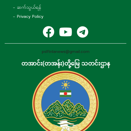
- ဆက်သွယ်ရန်
- Privacy Policy
pslftnlanews@gmail.com
တအာင်း(တအန်း)တို့မြေ သတင်းဌာန