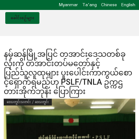
Myanmar
Ta'ang
Chinese
English
ခေါင်းစဥ်များ
နမ့်ဆန်မြို့အပြင် တအာင်းဒေသတစ်ခု
လုံးကို တအာင်းတပ်မတော်နှင့်
ပြည်သူလူထုများ ပူးပေါင်းကာကွယ်စော
င့်ရှောက်ရမည်ဟု PSLF/TNLA ဥက္ကဌ
တားအိုက်ဘုန်း ပြောကြား
ဒေသတွင်းသတင်း / ဒေသတွင်း