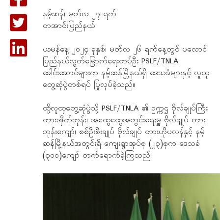
နမ့်ဆန်၊ မတ်လ ၂၇ ရက်
တအာင်းပြည်နယ်
ယမန်နေ့ ၂၀၂၄ ခုနှစ်၊ မတ်လ ၂၆ ရက်နေ့တွင် ပလောင်
ပြည်နယ်လွတ်မြောက်ရေးတပ်ဦး PSLF/TNLA
ခေါင်းဆောင်များက နမ့်ဆန်မြို့နယ်ရှိ ဒေသခံများနှင့် လူထု
တွေ့ဆုံပွဲတစ်ရပ် ပြုလုပ်ခဲ့သည်။
ထို့လူထုတွေ့ဆုံပွဲသို့ PSLF/TNLA ၏ ဥက္ကဌ ဗိုလ်ချုပ်ကြီး
တားအိုက်ဘုန်း၊ အထွေထွေအတွင်းရေးမှူ ဗိုလ်ချုပ် တား
ဘုန်းကျော်၊ စစ်ဦးစီးချုပ် ဗိုလ်ချုပ် တားဟိုပလန်နှင့် နမ့်
ဆန်မြို့နယ်အတွင်းရှိ ကျေးရွာအုပ်စု (၂၃)စုက ဒေသခံ
(၃၀၀)ကျော် တက်ရောက်ခဲ့ကြသည်။