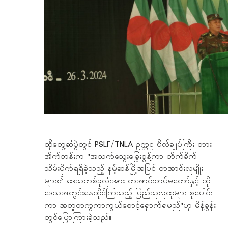
ထိုတွေ့ဆုံပွဲတွင် PSLF/TNLA ဥက္ကဌ ဗိုလ်ချုပ်ကြီး တား
အိုက်ဘုန်းက "အသက်သွေးခြွေးစွန့်ကာ တိုက်ခိုက်
သိမ်းပိုက်ရရှိခဲ့သည့် နမ့်ဆန်မြို့အပြင် တအာင်းလူမျိုး
များ၏ ဒေသတစ်ခုလုံးအား တအာင်းတပ်မတော်နှင့် ထို
ဒေသအတွင်းနေထိုင်ကြသည့် ပြည်သူလူထုများ စုပေါင်း
ကာ အတူတကွကာကွယ်စောင့်ရှောက်ရမည်"ဟု မိန့်ခွန်း
တွင်ပြောကြားခဲ့သည်။