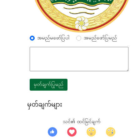
အမည်မဖော်ပြပါ
အမည်ဖော်ပြမည်
မှတ်ချက်ပြုမည်
မှတ်ချက်များ
သင်၏ ထင်မြင်ချက်