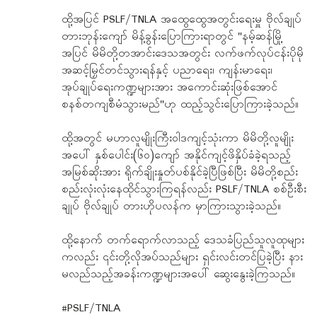
ထို့အပြင် PSLF/TNLA အထွေထွေအတွင်းရေးမှူ ဗိုလ်ချုပ်
တားဘုန်းကျော် မိန့်ခွန်းပြောကြားရာတွင် "နမ့်ဆန်မြို့
အပြင် မိမိတို့တအာင်းဒေသအတွင်း လက်ဖက်လုပ်ငန်းပိုမို
အဆင့်မြှင်တင်သွားရန်နှင့် ပညာရေး၊ ကျန်းမာရေး၊
အုပ်ချုပ်ရေးကဏ္ဍများအား အကောင်းဆုံးဖြစ်အောင်
စနစ်တကျစီမံသွားမည်"ဟု ထည့်သွင်းပြောကြားခဲ့သည်။
ထို့အတွင် မဟာလူမျိုးကြီးဝါဒကျင့်သုံးကာ မိမိတို့လူမျိုး
အပေါ် နှစ်ပေါင်း(၆၀)ကျော် အနိုင်ကျင့်ဖိနှိပ်ခံခဲ့ရသည့်
အမြစ်ဆိုးအား ရိုက်ချိုးနှုတ်ပစ်နိုင်ခဲ့ပြီဖြစ်ပြီး မိမိတို့စည်း
စည်းလုံးလုံးနေထိုင်သွားကြရန်လည်း PSLF/TNLA စစ်ဦးစီး
ချုပ် ဗိုလ်ချုပ် တားဟိုပလန်က မှာကြားသွားခဲ့သည်။
ထို့နောက် တက်ရောက်လာသည့် ဒေသခံပြည်သူလူထုများ
ကလည်း ၎င်းတို့လိုအပ်သည်များ ရှင်းလင်းတင်ပြခဲ့ပြီး နား
မလည်သည့်အခန်းကဏ္ဍများအပေါ် ဆွေးနွေးခဲ့ကြသည်။
#PSLF/TNLA