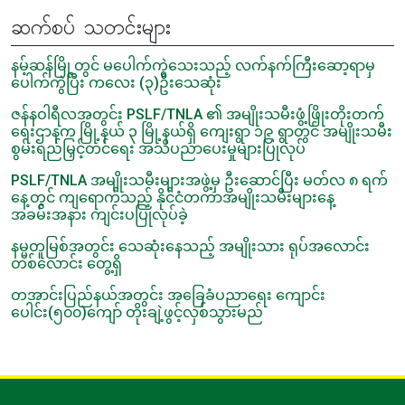
ဆက်စပ် သတင်းများ
နမ့်ဆန်မြို့တွင် မပေါက်ကွဲသေးသည့် လက်နက်ကြီးဆော့ရာမှ
ပေါက်ကွဲပြီး ကလေး (၃)ဦးသေဆုံး
ဇန်နဝါရီလအတွင်း PSLF/TNLA ၏ အမျိုးသမီးဖွံ့ဖြိုးတိုးတက်
ရေးဌာနက မြို့နယ် ၃ မြို့နယ်ရှိ ကျေးရွာ ၁၉ ရွာတွင် အမျိုးသမီး
စွမ်းရည်မြှင့်တင်ရေး အသိပညာပေးမှုများပြုလုပ်
PSLF/TNLA အမျိုးသမီးများအဖွဲ့မှ ဦးဆောင်ပြီး မတ်လ ၈ ရက်
နေ့တွင် ကျရောက်သည့် နိုင်ငံတကာအမျိုးသမီးများနေ့
အခမ်းအနား ကျင်းပပြုလုပ်ခဲ့
နမ္မတူမြစ်အတွင်း သေဆုံးနေသည့် အမျိုးသား ရုပ်အလောင်း
တစ်လောင်း တွေ့ရှိ
တအာင်းပြည်နယ်အတွင်း အခြေခံပညာရေး ကျောင်း
ပေါင်း(၅၀၀)ကျော် တိုးချဲ့ဖွင့်လှစ်သွားမည်