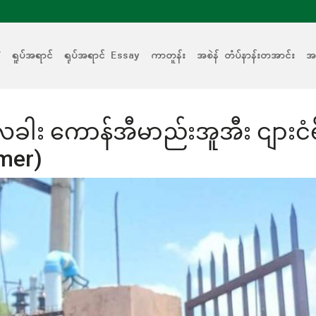
V
ရူပ်အရာင်
ရုပ်အရာင် Essay
ကာတူန်း
အစဲန် တံပ်နာန်းတအာင်း
အစ
ါ်လခါး ကောန်အီမာည်းအူအီး ငျားငံရ
rmer)