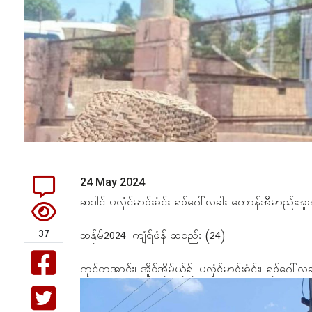
24 May 2024
ဆဒါင် ပလှံင်မာဝ်းဓံင်း ရဝ်ဂေါ်လခါး ကောန်အီမာည်းအူအီ
37
ဆန်ုမ်2024၊ ကျံရ်ဖံန် ဆငည်း (24)
ကုင်တအာင်း၊ အိူင်အိုမ်ယ်ုရ်၊ ပလှံင်မာဝ်းဓံင်း၊ ရဝ်ဂေ