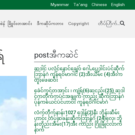
Myanmar
Ta'ang
Chinese
English
ဲန် ခြိူဝ်းတအာင်း
ဒီကဆိုပ်ကဘား
Copyright
တီပ်ဟြီက်...
postအီကဆဲင်
်
ဆဒါင် ပလှံင်နောင်ချေဲဝ် ဂေါႇပ္လေဒါင်းပဴင်ဆီုက်
ဘြာန်ဂဲ ကူန်ရဝ်မာဂါင် (2)အီးယံမ်း (4)အီးက
တူႈဖေဆဝ်း
ခေဲင်ကုင်တအာင်း ၊ ကျံရ်(6)ဆငည်း(25) ဆဒါ
င်ကတီုက်ကပဴင်အချုက် ကာည်း ဆီုက်ဘြာန်ဂဲ
ပ်ုန်ကယေင်ပဴင်ဟာဝ်း ကူန်ရဝ်ဂါင်မာဂဲ
လံက်တီုက်နာန်း1027 ဒေါန်(2)နီး ဘိူန်းဆီမ်း
ဟာဝ်း တံပ်ဆခန်းဆီုက်ဘြာန်ဂဲ (24)လှေ၊ ဘိူ
န်းတိုည်းအီမ်း(17)အီး ကာည်း ဂြိုခြီုင်လာက်
နာက်