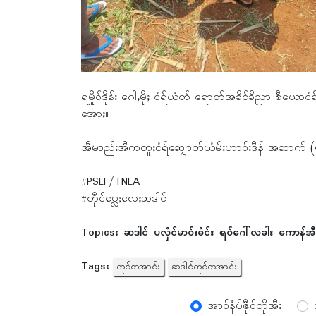
ရမှိူဝ်ဒိူန်း ဂေါႇမိုႈ ငံရ်ယံတ် ရောတ်အခိင်ခိညှာ စီယောငံ
အောႏ။
အီမာည်းအီကတူႈငံရ်ဆျှောတ်ယံမ်းဟာဝ်းဒီန် အဆာက် (40)ဆ
#PSLF/TNLA
#တီုင်ပ္လေႈလေႈဆဒါင်
Topics:
ဆဒါင် ပလှံင်မာဝ်းဓံင်း ရဝ်ဂေါ်လခါး ကောန်အီ
Tags:
ကုင်တအာင်း
ဆဒါင်ကုင်တအာင်း
အာ၀်နံပ်ဇီု၀်တိုအီး