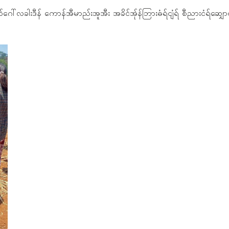
ရဝ်ဂေါ်လခါးဒီန် ကောန်အီမာည်းအူအီး အခိင်အ်ုန်ဘြားဓံရ်ငျံရ် စီညားငံရ်ဆျှော