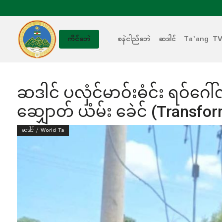
စနဲငါည်ဘေဲ
ဆဒါင်
Ta'ang T
ကိင်ဘေဲ
ဆဒါင် ပလှံင်မာဝ်းဓံင်း ရဝ်ဂေ
ဆျှောတ် ယံမ်း ခေဲင် (Transfo
ဆဒါင် / World Ta