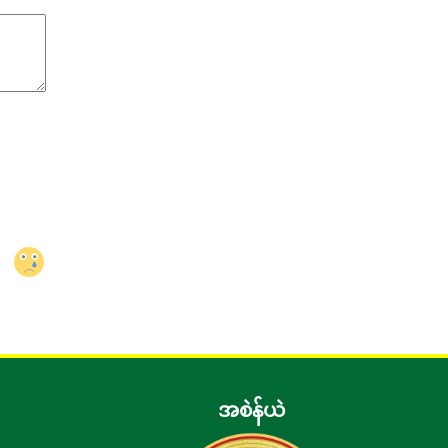
အစဲန်ယဲ