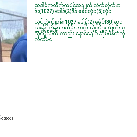
ဆဒါင်ကတီုက်ကပဲင်အချုက် လံက်တီုက်နာ
န်း(1027) ဒေါန်(2)နီန် ခေဲင်လှံင်(5)လှံင်
လံပ်တီုက်နာန်း 1027 ဒေါန်(2) ခေဲင်(30)ဆင
ည်းနီန် ဘိူန်းဒေဆီမ်းဟာဝ်း လှံင်မိုဂူႈ မိုႈဘိုး ပ
လှံင်မိူင်မီတ် ကာည်း နောင်ချေဲဝ် ဆီုပ်ပဲန်ကတီု
က်ကပဴင်
န်အောႏ။