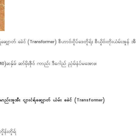
ရ်ဆျှောတ် ခေဲင် (Transformer) စီဟာဝ်းငိူပ်ဒေတိူရ်ႈ စီယိူဝ်းတိုးယံမ်းအူန် အီ
န်ုမ် ဆာ်မိုႈဇီုဝ် ကာည်း ဒီဂေါည် ညှံမ်နံပ်မအောႏ။
မာည်းအူအီး ငျားငံရ်ဆျှောတ် ယံမ်း ခေဲင် (Transformer)
ဘိူန်းတိူရ်