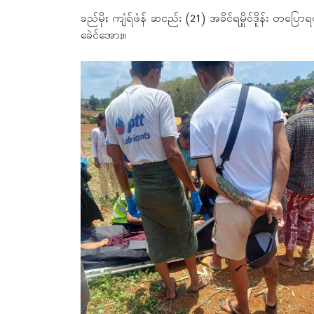
ခည်မိုႈ ကျံရ်ဖံန် ဆငည်း (21) အခိင်ရမှိူဝ်ဒိူန်း တပြော
ခေဲင်အောႏ။