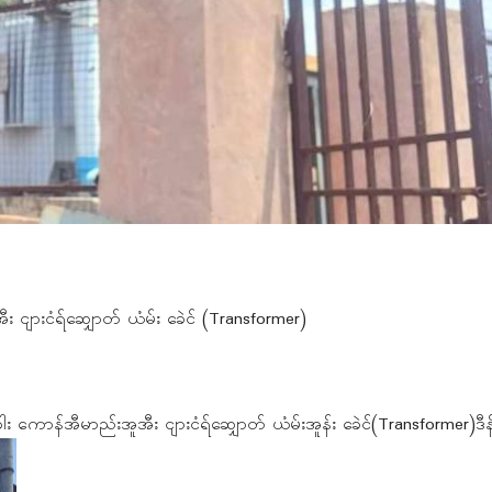
း ငျားငံရ်ဆျှောတ် ယံမ်း ခေဲင် (Transformer)
ါ်လခါး ကောန်အီမာည်းအူအီး ငျားငံရ်ဆျှောတ် ယံမ်းအူန်း ခေဲင်(Transformer)ဒီ