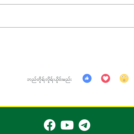
ဘည်တိူရ်;လိူရ်;ယိူ၀်းမည်း