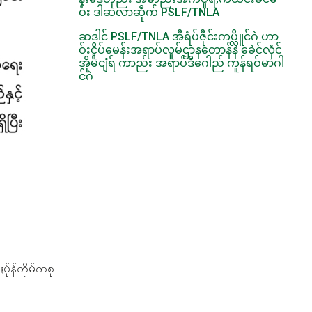
ဝ်း ဒါဆလာဆီုက် PSLF/TNLA
ဆဒါင် PSLF/TNLA အီရံပ်ဇီုင်းကပ္လိူင်ဂဲ ဟာ
ဝ်းငိူပ်မေန်းအရာပ်လူမ်ဌာနတောန်နဲ ခေဲင်လှံင်
အိုမ်ငျံရ် ကာည်း အရာပ်ဒီဂေါည် ကူန်ရဝ်မာဂါ
င်ဂဲ
ႏပ်ုန်တိုမ်ကစု