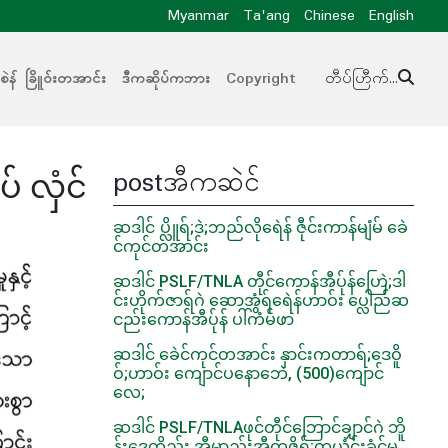
Myanmar
Ta'ang
Chinese
English
ဲန် ခြိူဝ်းတအာင်း
ဒီကဆိုပ်ကဘား
Copyright
တီပ်ဟြီက်...
postအီကဆဲင်
် လှံင်
ဆဒါင် ပ္လိူရ်;ဒဲ;ဘည်လိုရေဲန် ဇီုင်းကာန်မျံမ် ခေဲ
င်ကုင်တအာင်း
ဆဒါင် PSLF/TNLA တီုင်ကောန်အီပ်ုန်ဟြေဲ;ဒါ
င်းဟိုက်ဇာရ်ဂဲ ဆောအွံရ်ရေဲန်ဟာဝ်း ပ္လေါည်ဆ
ငည်းကောန်အီပ်ုန် ပါ်ကံမ်ဖာ
ဆဒါင် ခေဲင်ကုင်တအာင်း နှာင်းကတာရ်;ဒေဝိူ
ဝ်;ဟာဝ်း ကျောင်ပနောဘေဲ, (500)ကျောင်
လေ;
ဆဒါင် PSLF/TNLAဖုင်တီုင်ဘြောင်ချှာင်ဂဲ ဘိူ
န်းဒေတိုည်း အီမာည်းအီကဇိူရ်;ကယံင်းခံင်မ