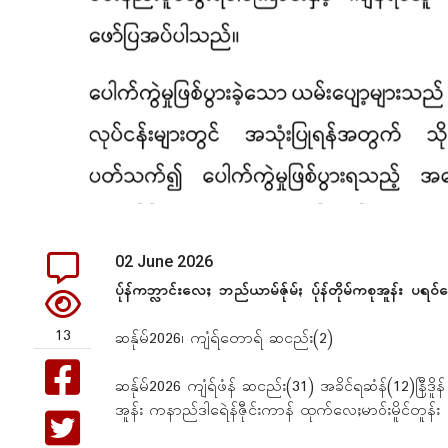
02 June 2026
ပ်ုန်ကဘ္လာင်းလေႈ ဘည်ယာမ်ဇ်ုမ်ႏ ပ်ုန်တိုမ်ကစုအူန်း ပရဝ်
13
ဆန်ုမ်2026၊ ကျံရ်တောရ် ဆငည်း(2)
ဆန်ုမ်2026 ကျံရ်ဖံန် ဆငည်း(31) အခိင်ရဆံန်(12)နြီဒိူန် ခ
အူန်း ကနာည်ဒါရေဲန်ဇီုင်းကာန် ထုက်လေႈမာဝ်းမိူင်တူန