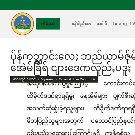
စနဲငါည်ဘေဲ
ဆဒါင်
Ta'ang T
ကိင်ဘေဲ
ပ်ုန်ကဘ္လာင်းလေႈ ဘည်ယာမ်ဇ်ုမ်ႏ
အေဲမ်ခြီရ် ငျားဒေကလူည်ႇပဒူႈ
ဒေသတွင်းသတင်း / Myanmar's Crisis & The World TA