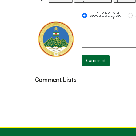
အာ၀်နံပ်ဇီု၀်တိုအီး
Comment
Comment Lists