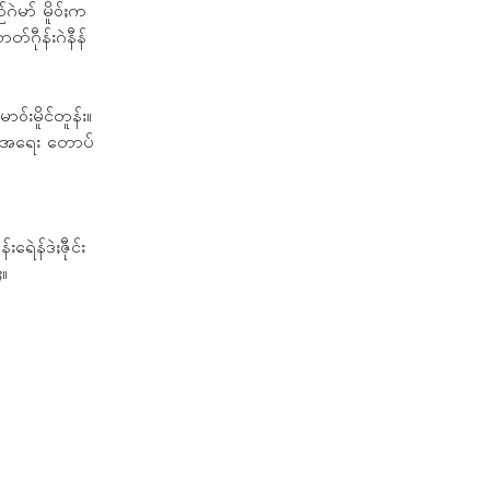
ဲမာ် မိူဝ်ႈက
်ဂီုန်းဂဲနီန်
ာဝ်းမိူင်တူန်း။
်းအရေး တောပ်
ေဲန်ဒဲႈဇီုင်း
ႏ။