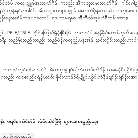
ာ်င်တံပ် ကတူႈချှူမ်အဆာက်ဂီုန်း ကာည်း အီကတူႈဖေးဘာတ်ဂီုန်း၊ ဂါင်ဂေါည်ဂ
 ကနာည် ကူန်ရဝ်မာဂါင်ဂဲ အီကတူႈကငျား ချှူမ်အဆာက်ဂီုန်းကာည်း ကတူႈဖေးဘာတ
န်အူန်းနောႈခေဲမ်က‌ေႎတောပ် ရဟောမ်ရမာ အီကီုတ်အူန်းဂဲခီဘံန်းအောႏ။
ုမ်ကစုအူန်း PSLF/TNLA တီုင်ဘြောင်ရိူန်းခြီရ်ဂဲ ကနာည်ဒါရေဲန်ဇီုင်းကာန်ထုက်လေႈမ
ီး ဘည်မိုႈဘည်ဘာည်း ဘည်ပဲန်ကလူည်ႇပဒူႈအ်ုန် နှာင်းတိူဝ်ႈလာည်းဟာဝ
ီန် ကနာည်ကူန်ရဝ်မာဂါင်ဂဲ အီကတူႈချှူမ်လံက်ဟာဝ်းကဲဒီန် ကဇေန်နီး မိူဝ်ႈအူန်းရ
း ကဇောည်ရေဲန်ဟာဝ်း ဇီုင်းကာန်ဝီရ်ပျိူဝ်ႇယိူဝ်ႇကဲနီန်ချာ်န်းချာ်န်းအော
ူန်း ပရဝ်ကော်င်တံပ် လှံင်အေဲမ်ခြီရ် ငျားဒေကလူည်ႇပဒူႈ
ဆဒါင်ကုင်တအာင်း