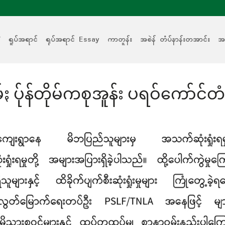
V
ရူပ်အရာင်
ရုပ်အရာင် Essay
ကာတူန်း
အစဲန် တံပ်နာန်းတအာင်း
အစ
 ပ်ုန်တိုမ်ကစုအူန်း ပရဝ်ကော်င်တံပ