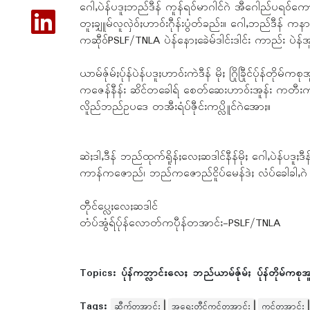
ဂေါႇပဲန်ပဒူႈဘည်ဒီန် ကူန်ရဝ်မာဂါင်ဂဲ အီဂေါည်ပရဝ်ကေ
တူႈချှူမ်လူလှဲဝ်ႏဟာဝ်းဂီုန်းပွံတ်ခည်း။ ဂေါႇဘည်ဒီန်
ကဆီုဝ်PSLF/TNLA ပဲန်နောႈခေဲမ်ဒါင်းဒါင်း ကာည်း ပဲ
ယာမ်ဇ်ုမ်ႏပ်ုန်ပဲန်ပဒူႈဟာဝ်းကဲဒီန် မိုႈ ဂြိုခြီုင်ပ်ုန်တိ
ကဇေန်နီန်း ဆိင်တခေါရ် စေတ်ဆေးဟာဝ်းအူန်း ကတီးကရ
လိူည်ဘည်ဥပဒေ တအီးရံပ်ဇီုင်းကပ္လိူင်ဂဲအောႏ။
ဆဲႈဒါႇဒီန် ဘည်ထုက်ရိူန်ႈလေႈဆဒါင်နီန်မိုႈ ဂေါႇပဲန်ပဒူႈဒ
ကာန်ကဇောည်၊ ဘည်ကဇောည်ငိူပ်မေန်ဒဲႈ လံပ်ခေါခါႇဂဲ ကာည်
တီုင်ပ္လေႈလေႈဆဒါင်
တံပ်အွံရ်ပ်ုန်လောတ်ကပီုန်တအာင်း-PSLF/TNLA
Topics:
ပ်ုန်ကဘ္လာင်းလေႈ ဘည်ယာမ်ဇ်ုမ်ႏ ပ်ုန်တိုမ်ကစုအ
Tags:
ဆီုက်တအာင်း
အရေးတီုင်ကုင်တအာင်း
ကုင်တအာင်း