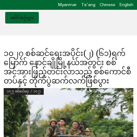
Myanmar
Ta'ang
Chinese
English
ခေါင်းစဥ်များ
၁၀၂၇ စစ်ဆင်ရေးအပိုင်း(၂) (၆၁)ရက်
မြောက် နောင်ချိုမြို့နယ်အတွင်း စစ်
အင်အားဖြည့်တင်းလာသည့် စစ်ကောင်စီ
တပ်နှင့် တိုက်ပွဲဆက်လက်ဖြစ်ပွား
၁၀၂၇ စစ်ဆင်ရေး / ၁၀၂၇