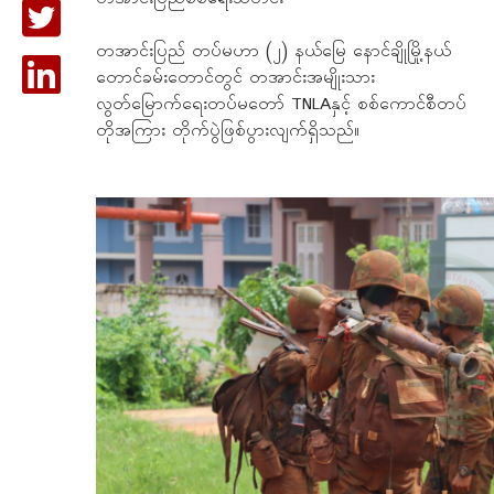
တအာင်းပြည် တပ်မဟာ (၂) နယ်မြေ နောင်ချိုမြို့နယ်
တောင်ခမ်းတောင်တွင် တအာင်းအမျိုးသား
လွတ်မြောက်ရေးတပ်မတော် TNLAနှင့် စစ်ကောင်စီတပ်
တိုအကြား တိုက်ပွဲဖြစ်ပွားလျက်ရှိသည်။