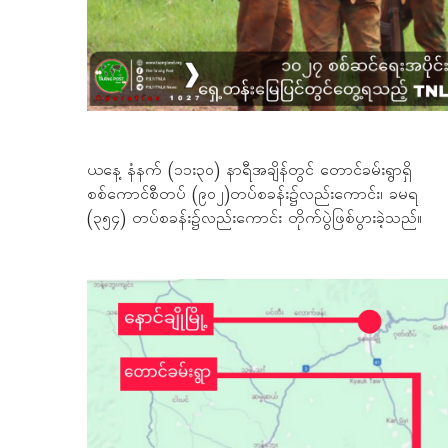
ယနေ့ နံနက် (၁၁း၃၀) နာရီအချိန်တွင် တောင်ခမ်းရွာရှိ
စစ်ကောင်စီတပ် (၉၀၂)တပ်စခန်း၌လည်းကောင်း၊ ခမရ
(၃၅၄) တပ်စခန်း၌လည်းကောင်း တိုက်ပွဲဖြစ်ပွားခဲ့သည်။