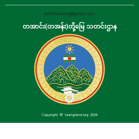
pslftnlanews@gmail.com
တအာင်း(တအန်း)တို့မြေ သတင်းဌာန
Copyright © taangland.org 2024