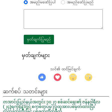
အမည်မဖော်ပြပါ
အမည်ဖော်ပြမည်
မှတ်ချက်ပြုမည်
မှတ်ချက်များ
သင်၏ ထင်မြင်ချက်
ဆက်စပ် သတင်းများ
တအာင်းပြည်နယ်အတွင်း ၁၀၂၇ စစ်ဆင်ရေး၏ ဇန်န၀ါရီလ
(၂၄)ရက်နေ့တွင် စကစတပ်မှ လူထုအားပစ်မှတ်ထားပြီး
လက်နက်ကြီးဖြင့် ပစ်ခတ်တိုက်ခိုက်