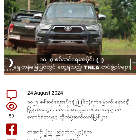
24 August 2024
၁၀၂၇ စစ်ဆင်ရေးအပိုင်း(၂) (၆၁)ရက်မြောက် နောင်ချို
မြို့နယ်အတွင်း စစ်အင်အားဖြည့်တင်းလာသည့် စစ်
53
ကောင်စီတပ်နှင့် တိုက်ပွဲဆက်လက်ဖြစ်ပွား
တအာင်းပြည်၊ သြဂုတ်လ(၂၄)ရက်
တအာင်းပြည်စစ်ရေးသတင်း