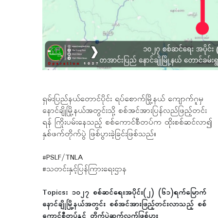
ရှမ်းပြည်နယ်တောင်ပိုင်း ရပ်စောက်မြို့နယ် ကျောက်ဂူမှ
နောင်ချိုမြို့နယ်အတွင်းသို့ စစ်အင်အားပြန်လည်ဖြည့်တင်း
ရန် ကြိုးပမ်းနေသည့် စစ်ကောင်စီတပ်က ထိုးစစ်ဆင်လာ၍
နှစ်ဖက်တိုက်ပွဲ ဖြစ်ပွားခဲ့ခြင်းဖြစ်သည်။
#PSLF/TNLA
#သတင်းနှင့်ပြန်ကြားရေးဌာန
Topics:
၁၀၂၇ စစ်ဆင်ရေးအပိုင်း(၂) (၆၁)ရက်မြောက်
နောင်ချိုမြို့နယ်အတွင်း စစ်အင်အားဖြည့်တင်းလာသည့် စစ်
ကောင်စီတပ်နှင့် တိုက်ပွဲဆက်လက်ဖြစ်ပွား