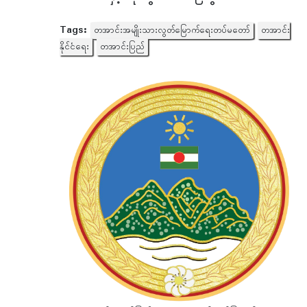
Tags:
တအာင်းအမျိုးသားလွတ်မြောက်ရေးတပ်မတော်
တအာင်း
နိုင်ငံရေး
တအာင်းပြည်