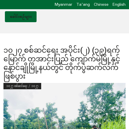
Myanmar
Ta'ang
Chinese
English
ခေါင်းစဥ်များ
၁၀၂၇ စစ်ဆင်ရေး အပိုင်း(၂) (၃၉)ရက်
မြောက် တအာင်းပြည် ကျောက်မဲမြို့နှင့်
နောင်ချိုမြို့နယ်တွင် တိုက်ပွဲဆက်လက်
ဖြစ်ပွား
၁၀၂၇ စစ်ဆင်ရေး / ၁၀၂၇