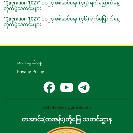
“Operation 1027” ၁၀၂၇ စစ်ဆင်ရေး (၇၅) ရက်မြောက်နေ့
တိုက်ပွဲသတင်းများ
“Operation 1027” ၁၀၂၇ စစ်ဆင်ရေး (၇၆) ရက်မြောက်နေ့
တိုက်ပွဲသတင်းများ
- ဆက်သွယ်ရန်
- Privacy Policy
pslftnlanews@gmail.com
တအာင်း(တအန်း)တို့မြေ သတင်းဌာန