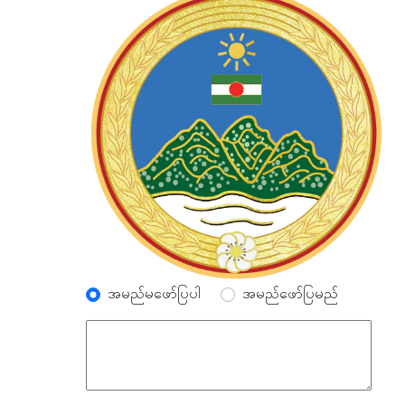
အမည်မဖော်ပြပါ
အမည်ဖော်ပြမည်