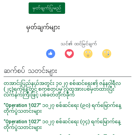
မှတ်ချက်ပြုမည်
မှတ်ချက်များ
သင်၏ ထင်မြင်ချက်
ဆက်စပ် သတင်းများ
တအာင်းပြည်နယ်အတွင်း ၁၀၂၇ စစ်ဆင်ရေး၏ ဇန်န၀ါရီလ
(၂၄)ရက်နေ့တွင် စကစတပ်မှ လူထုအားပစ်မှတ်ထားပြီး
လက်နက်ကြီးဖြင့် ပစ်ခတ်တိုက်ခိုက်
“Operation 1027” ၁၀၂၇ စစ်ဆင်ရေး (၉၀) ရက်မြောက်နေ့
တိုက်ပွဲသတင်းများ
“Operation 1027” ၁၀၂၇ စစ်ဆင်ရေး (၇၄) ရက်မြောက်နေ့
တိုက်ပွဲသတင်းများ