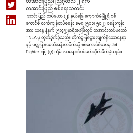
တအာင်းပြည်၊ သြဂုတ်လ ၂ ရက်
တအာင်းပြည် စစ်ရေးသတင်း
အာင်းပြည် တပ်မဟာ (၂) နယ်မြေ ကျောက်မဲမြို့ရှိ စစ်
ကောင်စီ လက်ကျန်တပ်စခန်း ခမရ (၅၀၁၊ ၅၀၂) စခန်းကုန်း
အား ယနေ့ နံနက် (၅း၄၅)နာရီအချိန်တွင် တအာင်းတပ်မတော်
TNLA မှ တိုက်ခိုက်ခဲ့သည်။ တိုက်ပွဲဖြစ်ပွားလျက်ရှိသောနေရာ
နှင့် ပတ္တမြားစေတီအနီးတဝိုက်သို့ စစ်ကောင်စီတပ်မှ Jet
Fighter ဖြင့် (၇)ကြိမ် လာရောက်ပစ်ခတ်တိုက်ခိုက်ခဲ့သည်။