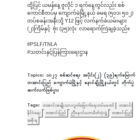
ထို့ပြင် ယမန်နေ့ ဇူလိုင် ၁ ရက်နေ့တွင်လည်း စစ်
ကောင်စီတပ်မှ ကျောက်မဲမြို့နယ် ခမရ (၅၀၁၊ ၅၀၂)
တပ်စခန်းအနီးသို့ Y12 ဖြင့် လက်နက်ခဲယမ်းများ
(၂)ကြိမ်နှင့် ဗုံး (၃၅)လုံး လာရောက်ကြဲချခဲ့သည်။
#PSLF/TNLA
#သတင်းနှင့်ပြန်ကြားရေးဌာန
Topics:
၁၀၂၇ စစ်ဆင်ရေး အပိုင်း(၂) (၃၉)ရက်မြောက်
တအာင်းပြည် ကျောက်မဲမြို့နှင့် နောင်ချိုမြို့နယ်တွင် တိုက်ပွဲ
ဆက်လက်ဖြစ်ပွား
Tags:
တအာင်းအမျိုးသားလွတ်မြောက်ရေးတပ်မတော်
တအာင်း
နိုင်ငံရေး
တအာင်းပြည်
ညီနောင်မဟာမိတ်သုံးဖွဲ့
တအာင်းပြည်
အစိုးရ