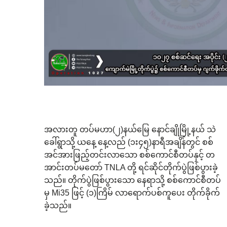
အလားတူ တပ်မဟာ(၂)နယ်မြေ နောင်ချိုမြို့နယ်
သဲ
ခေါ်ရွာသို့ ယနေ့ နေ့လည် (၁း၄၅)နာရီအချိန်တွင် စစ်
အင်အားဖြည့်တင်းလာသော စစ်ကောင်စီတပ်နှင့် တ
အာင်းတပ်မတော် TNLA တို့ ရင်ဆိုင်တိုက်ပွဲဖြစ်ပွားခဲ့
သည်။ တိုက်ပွဲဖြစ်ပွားသော နေရာသို့ စစ်ကောင်စီတပ်
မှ Mi35 ဖြင့် (၁)ကြိမ် လာရောက်ပစ်ကူပေး တိုက်ခိုက်
ခဲ့သည်။