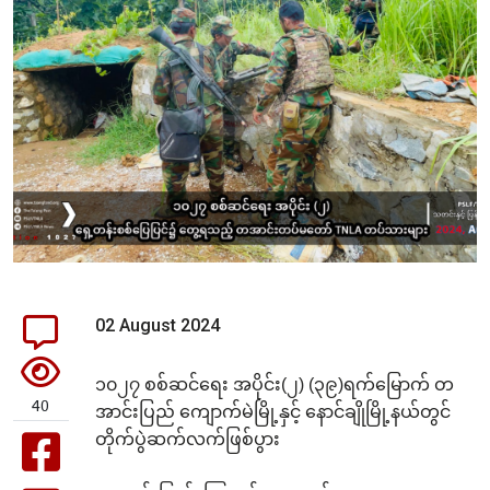
02 August 2024
၁၀၂၇ စစ်ဆင်ရေး အပိုင်း(၂) (၃၉)ရက်မြောက် တ
40
အာင်းပြည် ကျောက်မဲမြို့နှင့် နောင်ချိုမြို့နယ်တွင်
တိုက်ပွဲဆက်လက်ဖြစ်ပွား