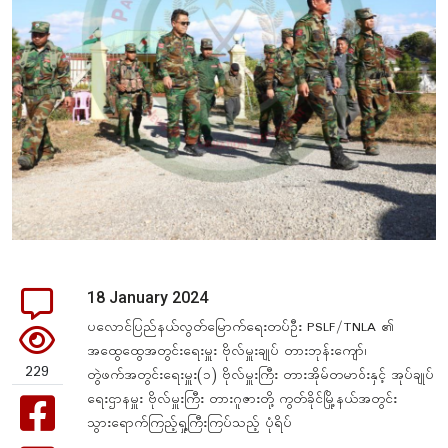
18 January 2024
ပလောင်ပြည်နယ်လွတ်မြောက်ရေးတပ်ဦး PSLF/TNLA ၏
အထွေထွေအတွင်းရေးမှူး ဗိုလ်မှူးချုပ် တားဘုန်းကျော်၊
229
တွဲဖက်အတွင်းရေးမှူး(၁) ဗိုလ်မှူးကြီး တားအိုမ်တမာဝ်းနှင့် အုပ်ချုပ်
ရေးဌာနမှူး ဗိုလ်မှူးကြီး တားဂူဇားတို့ ကွတ်ခိုင်မြို့နယ်အတွင်း
သွားရောက်ကြည့်ရှု့ကြီးကြပ်သည့် ပုံရိပ်