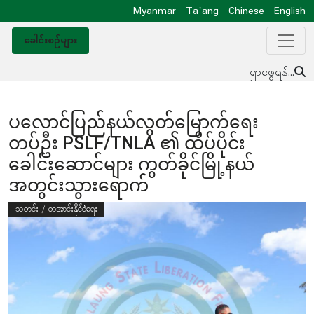
Myanmar
Ta'ang
Chinese
English
ခေါင်းစဥ်များ
ရှာဖွေရန်...
ပလောင်ပြည်နယ်လွတ်မြောက်ရေး
တပ်ဦး PSLF/TNLA ၏ ထိပ်ပိုင်း
ခေါင်းဆောင်များ ကွတ်ခိုင်မြို့နယ်
အတွင်းသွားရောက်
သတင်း / တအာင်းနိုင်ငံရေး