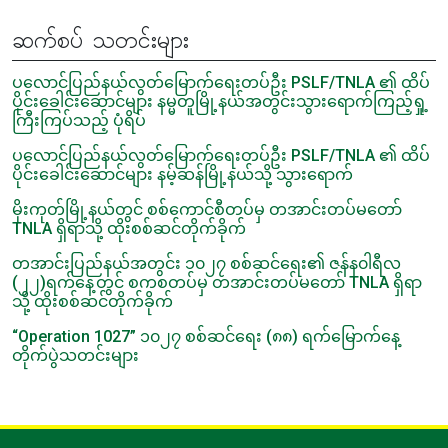
ဆက်စပ် သတင်းများ
ပလောင်ပြည်နယ်လွတ်မြောက်ရေးတပ်ဦး PSLF/TNLA ၏ ထိပ်
ပိုင်းခေါင်းဆောင်များ နမ္မတူမြို့နယ်အတွင်းသွားရောက်ကြည့်ရှု့
ကြီးကြပ်သည့် ပုံရိပ်
ပလောင်ပြည်နယ်လွတ်မြောက်ရေးတပ်ဦး PSLF/TNLA ၏ ထိပ်
ပိုင်းခေါင်းဆောင်များ နမ့်ဆန်မြို့နယ်သို့ သွားရောက်
မိုးကုတ်မြို့နယ်တွင် စစ်ကောင်စီတပ်မှ တအာင်းတပ်မတော်
TNLA ရှိရာသို့ ထိုးစစ်ဆင်တိုက်ခိုက်
တအာင်းပြည်နယ်အတွင်း ၁၀၂၇ စစ်ဆင်ရေး၏ ဇန်န၀ါရီလ
(၂၂)ရက်နေ့တွင် စကစတပ်မှ တအာင်းတပ်မတော် TNLA ရှိရာ
သို့ ထိုးစစ်ဆင်တိုက်ခိုက်
“Operation 1027” ၁၀၂၇ စစ်ဆင်ရေး (၈၈) ရက်မြောက်နေ့
တိုက်ပွဲသတင်းများ