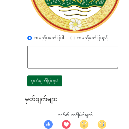
အမည်မဖော်ပြပါ
အမည်ဖော်ပြမည်
မှတ်ချက်ပြုမည်
မှတ်ချက်များ
သင်၏ ထင်မြင်ချက်