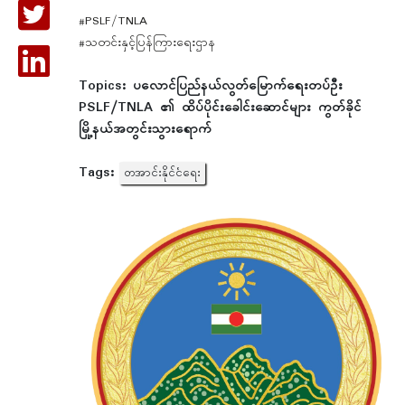
#PSLF/TNLA
#သတင်းနှင့်ပြန်ကြားရေးဌာန
Topics:
ပလောင်ပြည်နယ်လွတ်မြောက်ရေးတပ်ဦး
PSLF/TNLA ၏ ထိပ်ပိုင်းခေါင်းဆောင်များ ကွတ်ခိုင်
မြို့နယ်အတွင်းသွားရောက်
Tags:
တအာင်းနိုင်ငံရေး