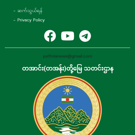
- ဆက်သွယ်ရန်
- Privacy Policy
pslftnlanews@gmail.com
တအာင်း(တအန်း)တို့မြေ သတင်းဌာန