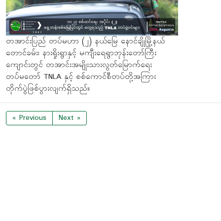
တအာင်းပြည် တပ်မဟာ (၂) နယ်မြေ နောင်ချိုမြို့နယ်
တောင်ခမ်း၊ နားရှိုးရွာနှင့် မကျီး‌‌ရေရွာဘုန်းတော်ကြီး
ကျောင်းတွင် တအာင်းအမျိုးသားလွတ်မြောက်ရေး
တပ်မတော် TNLA နှင့် စစ်ကောင်စီတပ်တို့အကြား
တိုက်ပွဲဖြစ်ပွားလျက်ရှိသည်။
« Previous
Next »
လူကြည့်အများဆုံး သတင်းများ
08 August 2026
တအာင်း(ပလောင်)လူမျိုးတို့၏နောက်ခံ