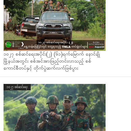
၁၀၂၇ စစ်ဆင်ရေးအပိုင်း(၂) (၆၁)ရက်မြောက် နောင်ချို
မြို့နယ်အတွင်း စစ်အင်အားဖြည့်တင်းလာသည့် စစ်
ကောင်စီတပ်နှင့် တိုက်ပွဲဆက်လက်ဖြစ်ပွား
၁၀၂၇ စစ်ဆင်ရေး