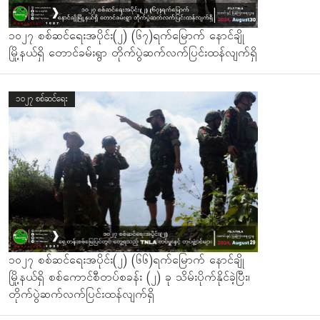
၁၀၂၇ စစ်ဆင်ရေးအပိုင်း(၂) (၆၇)ရက်မြောက် နောင်ချို
မြို့နယ်ရှိ တောင်ခမ်းရွာ တိုက်ပွဲဆက်လက်ပြင်းထန်လျက်ရှိ
၁၀၂၇ စစ်ဆင်ရေး
၁၀၂၇ စစ်ဆင်ရေးအပိုင်း(၂) (၆၆)ရက်မြောက် နောင်ချို
မြို့နယ်ရှိ စစ်ကောင်စီတပ်စခန်း (၂) ခု သိမ်းပိုက်နိုင်ခဲ့ပြီး၊
တိုက်ပွဲဆက်လက်ပြင်းထန်လျက်ရှိ