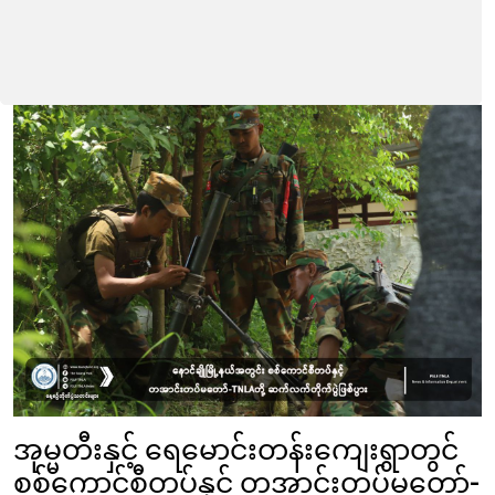
အုမ္မတီးနှင့် ရေမောင်းတန်းကျေးရွာတွင်
စစ်ကောင်စီတပ်နှင့် တအာင်းတပ်မတော်-