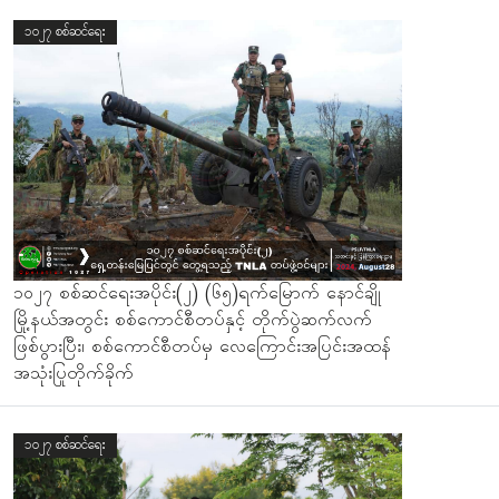
၁၀၂၇ စစ်ဆင်ရေး
၁၀၂၇ စစ်ဆင်ရေးအပိုင်း(၂) (၆၅)ရက်မြောက် နောင်ချို
မြို့နယ်အတွင်း စစ်ကောင်စီတပ်နှင့် တိုက်ပွဲဆက်လက်
ဖြစ်ပွားပြီး၊ စစ်ကောင်စီတပ်မှ လေကြောင်းအပြင်းအထန်
အသုံးပြုတိုက်ခိုက်
၁၀၂၇ စစ်ဆင်ရေး