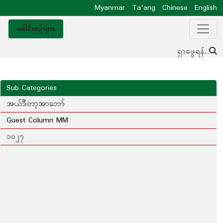
Myanmar
Ta'ang
Chinese
English
ခေါင်းစဥ်များ
ရှာဖွေရန်...
Sub Categories
အယ်ဒီတာ့အာဘော်
Guest Column MM
၁၀၂၇