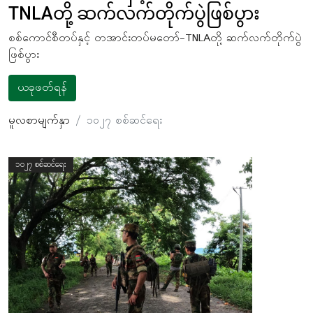
TNLAတို့ ဆက်လက်တိုက်ပွဲဖြစ်ပွား
စစ်ကောင်စီတပ်နှင့် တအာင်းတပ်မတော်-TNLAတို့ ဆက်လက်တိုက်ပွဲ
ဖြစ်ပွား
ယခုဖတ်ရန်
မူလစာမျက်နှာ
၁၀၂၇ စစ်ဆင်ရေး
၁၀၂၇ စစ်ဆင်ရေး