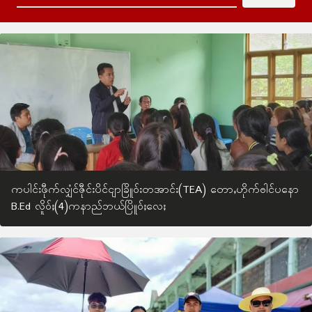
ကပါင်းဖီုက်လျှံင်ဇီုင်းပိင်ငျာခြိူဝ်းတအာင်း(TEA) တောႇဟိုက်ႎါင်ပနော
B.Ed လိူဝ်ႈ(4)ကနာည်ဘယ်ပြိူဝ်ႈလေႈ