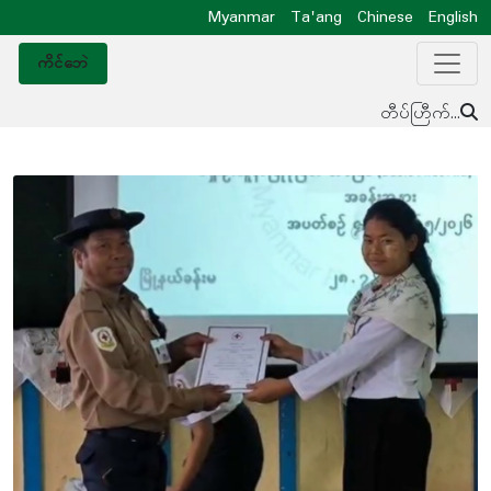
Myanmar
Ta'ang
Chinese
English
ကိင်ဘေဲ
တီပ်ဟြီက်...