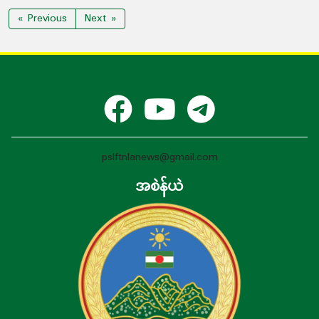
« Previous
Next »
pslftnlanews@gmail.com
အစဲန်ယဲ