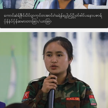
ကောင်ဆံရ်ဇီုင်းပိင်ငျာကုင်တအာင်းဂဲရေဲန်ပ္လေါည်ပ္လိုတ်ႎါင်ပနောပဇာရ်
ပ်ုန်နံပ်ပ်ုန်ဆမားတာဆြာ/ယာဆြာ