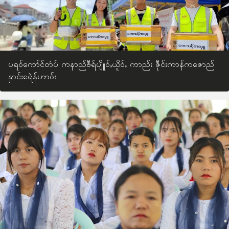
ပရဝ်ကော်င်တံပ် ကနာည်ႎီရ်ပျိူဝ်ႇယိူဝ်ႇ ကာည်း ဇီုင်းကာန်ကဇောည်
နှာင်းရေဲန်ဟာဝ်း