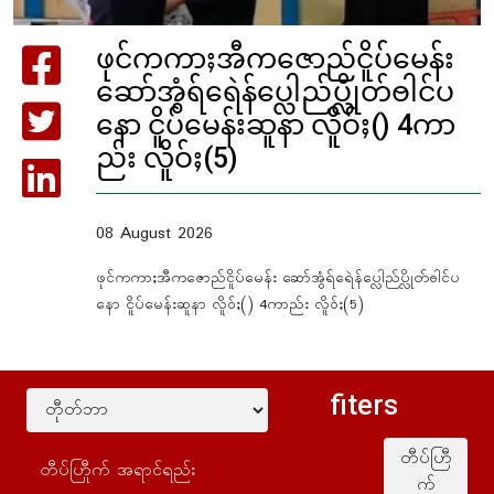
ဖုင်ကကာႈအီကဇောည်ငိူပ်မေန်း
ဆော်အွံရ်ရေဲန်ပ္လေါည်ပ္လိုတ်ႎါင်ပ
နော ငိူပ်မေန်းဆူနာ လိူဝ်ႈ() 4ကာ
ည်း လိူဝ်ႈ(5)
08 August 2026
ဖုင်ကကာႈအီကဇောည်ငိူပ်မေန်း ဆော်အွံရ်ရေဲန်ပ္လေါည်ပ္လိုတ်ႎါင်ပ
နော ငိူပ်မေန်းဆူနာ လိူဝ်ႈ() 4ကာည်း လိူဝ်ႈ(5)
fiters
တီပ်ဟြီ
က်