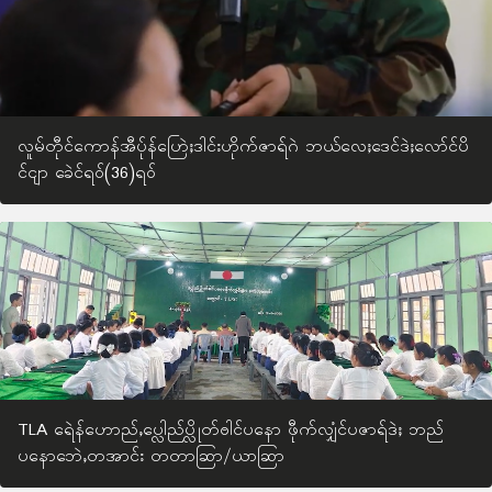
လူမ်တီုင်ကောန်အီပ်ုန်ဟြေဲႈဒါင်းဟိုက်ဇာရ်ဂဲ ဘယ်လေႈဒေင်ဒဲႈလော်င်ပိ
င်ငျာ ခေဲင်ရဝ်(36)ရဝ်
TLA ရေဲန်ဟောည်ႇပ္လေါည်ပ္လိုတ်ႎါင်ပနော ဖီုက်လျှံင်ပဇာရ်ဒဲႈ ဘည်
ပ‌နောဘေဲႇတအာင်း တတာဆြာ/ယာဆြာ