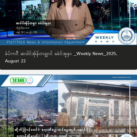
ခံပ်ကငီ ဆဒါင်အ်ုန်တချှာင် ခေဲင်အူနှာ _Weekly News_2025,
August 22