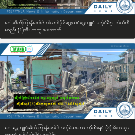
ဂေါ,ဆီုက်ဘြာန်ဇေဝ်ဂဲ ဒါယာင်ပ်ုရ်ပ္လေ;ထဲင်ပ္လေဘျုင် ပလှံင်မိုဂူ; လံက်အီ
မာည်း (1)အီး ကတူ;ဖေးဘာတ်
ဂေါ,ပ္လေဘျုင်ဆီုက်ဘြာန်ဇေဝ်ဂဲ ပလှံင်ဆဘော တိုအီးရဝ် (3)အီးကတူး