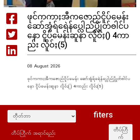
ဖုင်ကကာႈအီကဇောည်ငိူပ်မေန်း
ဆော်အွံရ်ရေဲန်ပ္လေါည်ပ္လိုတ်ႎါင်ပ
နော ငိူပ်မေန်းဆူနာ လိူဝ်ႈ() 4ကာ
ည်း လိူဝ်ႈ(5)
08 August 2026
ဖုင်ကကာႈအီကဇောည်ငိူပ်မေန်း ဆော်အွံရ်ရေဲန်ပ္လေါည်ပ္လိုတ်ႎါင်ပ
နော ငိူပ်မေန်းဆူနာ လိူဝ်ႈ() 4ကာည်း လိူဝ်ႈ(5)
fiters
တီပ်ဟြီ
က်