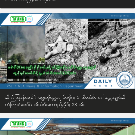
ဘာတ် ဂါင်း(၇)ဂါင်း လူလှဲဝ်း
ဆီုက်ဘြာန်ဇေဝ်ဂဲ ပ္လေႈဘိုပ္လေဘျုင်ပမိုဂူႈ 3 အီးယံမ်း ဂေါႇပ္လေဘျုင်ဆီု
က်ဘြာန်ဇေဝ်ဂဲ အီယံမ်းဟောည်ႇမိူဝ်ႈ 28 အီး