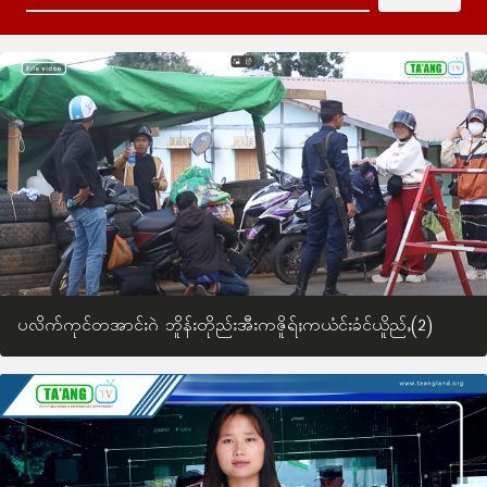
ပလိက်ကုင်တအာင်းဂဲ ဘိူန်းတိုည်းအီးကဇိူရ်ႈကယံင်းခံင်ယိူည်ႇ(2)