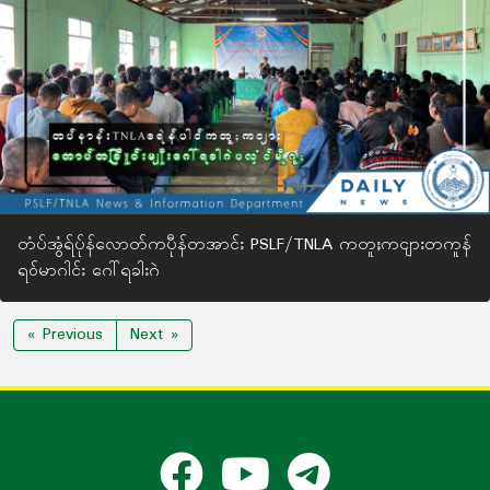
တံပ်အွံရ်ပ်ုန်လောတ်ကပီုန်တအာင်း PSLF/TNLA ကတူႈကငျားတကူန်
ရဝ်မာဂါင်း ဂေါ်ရခါးဂဲ
« Previous
Next »