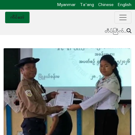
Myanmar
Ta'ang
Chinese
English
ကိင်ဘေဲ
တီပ်ဟြီက်...