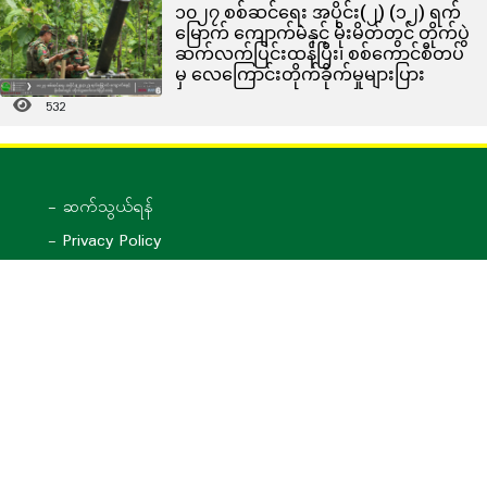
၁၀၂၇ စစ်ဆင်ရေး အပိုင်း(၂) (၁၂) ရက်
မြောက် ကျောက်မဲနှင့် မိုးမိတ်တွင် တိုက်ပွဲ
ဆက်လက်ပြင်းထန်ပြီး၊ စစ်ကောင်စီတပ်
မှ လေကြောင်းတိုက်ခိုက်မှုများပြား
532
- ဆက်သွယ်ရန်
- Privacy Policy
pslftnlanews@gmail.com
တအာင်း(တအန်း)တို့မြေ သတင်းဌာန