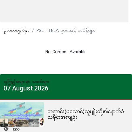
မူလစာမျက်နှာ
PSLF-TNLA ဥပဒေနှင့် အမိန့်များ
No Content Available
လူကြည့်အများဆုံး သတင်းများ
07 August 2026
တအာင်း(ပလောင်)လူမျိုးတို့၏နောက်ခံ
သမိုင်းအကျဉ်း
1250