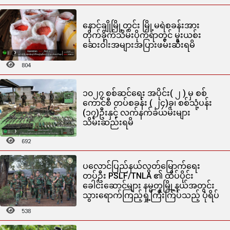
နောင်ချိုမြို့တွင်း မြို့မရဲစခန်းအား
တိုက်ခိုက်သိမ်းပိုက်ရာတွင် မူးယစ်း
ဆေးဝါးအများအပြားဖမ်းဆီးရမိ
804
၁၀၂၇ စစ်ဆင်ရေး အပိုင်း( ၂ ) မှ စစ်
ကောင်စီ တပ်စခန်း ( ၂၄)ခု၊ စစ်သုံ့ပန်း
(၁၇)ဦးနှင့် လက်နက်ခဲယမ်းများ
သိမ်းဆည်းရမိ
692
ပလောင်ပြည်နယ်လွတ်မြောက်ရေး
တပ်ဦး PSLF/TNLA ၏ ထိပ်ပိုင်း
ခေါင်းဆောင်များ နမ္မတူမြို့နယ်အတွင်း
သွားရောက်ကြည့်ရှု့ကြီးကြပ်သည့် ပုံရိပ်
538