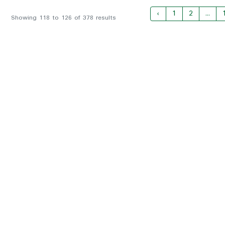
‹
1
2
...
Showing
118
to
126
of
378
results