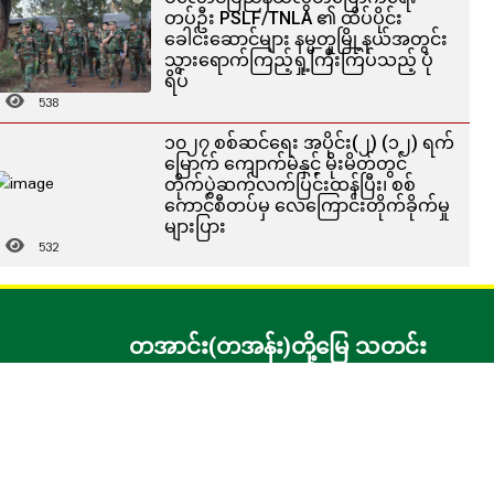
တပ်ဦး PSLF/TNLA ၏ ထိပ်ပိုင်း
ခေါင်းဆောင်များ နမ္မတူမြို့နယ်အတွင်း
သွားရောက်ကြည့်ရှု့ကြီးကြပ်သည့် ပုံ
ရိပ်
538
၁၀၂၇ စစ်ဆင်ရေး အပိုင်း(၂) (၁၂) ရက်
မြောက် ကျောက်မဲနှင့် မိုးမိတ်တွင်
တိုက်ပွဲဆက်လက်ပြင်းထန်ပြီး၊ စစ်
ကောင်စီတပ်မှ လေကြောင်းတိုက်ခိုက်မှု
များပြား
532
တအာင်း(တအန်း)တို့မြေ သတင်း
ဌာန