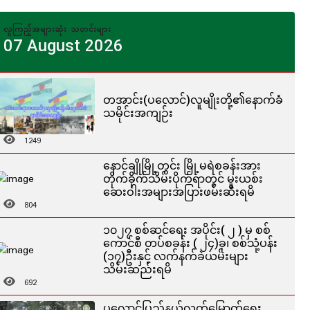
လူကြည့်အများဆုံး သတင်းများ
07 August 2026
တအာင်း(ပလောင်)လူမျိုးတို့၏နောက်ခံ
သမိုင်းအကျဉ်း
1249
နောင်ချိုမြို့တွင်း မြို့မရဲစခန်းအား
တိုက်ခိုက်သိမ်းပိုက်ရာတွင် မူးယစ်း
ဆေးဝါးအများအပြားဖမ်းဆီးရမိ
804
၁၀၂၇ စစ်ဆင်ရေး အပိုင်း( ၂ ) မှ စစ်
ကောင်စီ တပ်စခန်း ( ၂၄)ခု၊ စစ်သုံ့ပန်း
(၁၇)ဦးနှင့် လက်နက်ခဲယမ်းများ
သိမ်းဆည်းရမိ
692
ပလောင်ပြည်နယ်လွတ်မြောက်ရေး