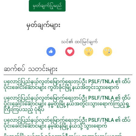
မှတ်ချက်ပြုမည်
မှတ်ချက်များ
သင်၏ ထင်မြင်ချက်
ဆက်စပ် သတင်းများ
ပလောင်ပြည်နယ်လွတ်မြောက်ရေးတပ်ဦး PSLF/TNLA ၏ ထိပ်
ပိုင်းခေါင်းဆောင်များ ကွတ်ခိုင်မြို့နယ်အတွင်းသွားရောက်
ပလောင်ပြည်နယ်လွတ်မြောက်ရေးတပ်ဦး PSLF/TNLA ၏ ထိပ်
ပိုင်းခေါင်းဆောင်များ နမ္မတူမြို့နယ်အတွင်းသွားရောက်ကြည့်ရှု့
ကြီးကြပ်သည့် ပုံရိပ်
ပလောင်ပြည်နယ်လွတ်မြောက်ရေးတပ်ဦး PSLF/TNLA ၏ ထိပ်
ပိုင်းခေါင်းဆောင်များ နမ့်ဆန်မြို့နယ်သို့ သွားရောက်