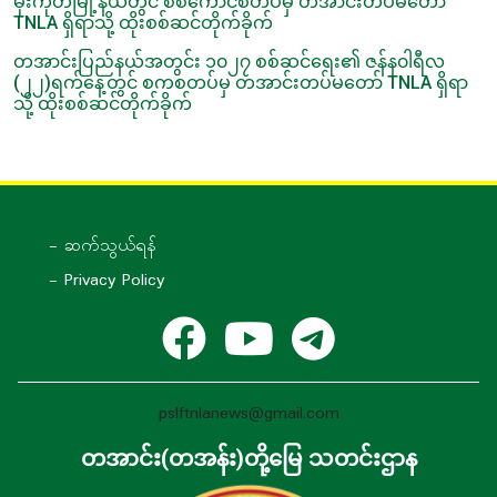
မိုးကုတ်မြို့နယ်တွင် စစ်ကောင်စီတပ်မှ တအာင်းတပ်မတော်
TNLA ရှိရာသို့ ထိုးစစ်ဆင်တိုက်ခိုက်
တအာင်းပြည်နယ်အတွင်း ၁၀၂၇ စစ်ဆင်ရေး၏ ဇန်န၀ါရီလ
(၂၂)ရက်နေ့တွင် စကစတပ်မှ တအာင်းတပ်မတော် TNLA ရှိရာ
သို့ ထိုးစစ်ဆင်တိုက်ခိုက်
- ဆက်သွယ်ရန်
- Privacy Policy
pslftnlanews@gmail.com
တအာင်း(တအန်း)တို့မြေ သတင်းဌာန