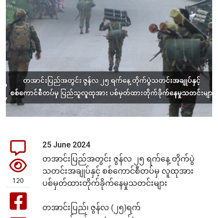
25 June 2024
တအာင်းပြည်အတွင်း ဇွန်လ ၂၅ ရက်နေ့ တိုက်ပွဲ
သတင်းအချုပ်နှင့် စစ်ကောင်စီတပ်မှ လူထုအား
120
ပစ်မှတ်ထားတိုက်ခိုက်နေမှုသတင်းများ
တအာင်းပြည်၊ ဇွန်လ (၂၅)ရက်