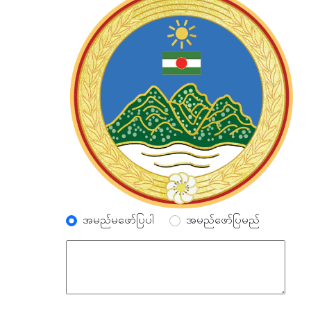
အမည်မဖော်ပြပါ
အမည်ဖော်ပြမည်