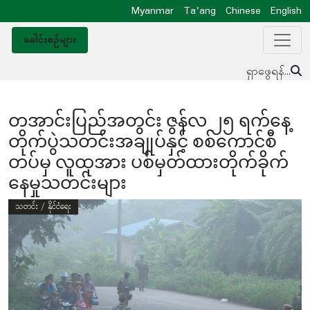
Myanmar
Ta'ang
Chinese
English
ခေါင်းစဥ်များ
ရှာဖွေရန်...
တအာင်းပြည်အတွင်း ဇွန်လ ၂၅ ရက်နေ့
တိုက်ပွဲသတင်းအချုပ်နှင့် စစ်ကောင်စီ
တပ်မှ လူထုအား ပစ်မှတ်ထားတိုက်ခိုက်
နေမှုသတင်းများ
သတင်း / နိုင်ငံရေး