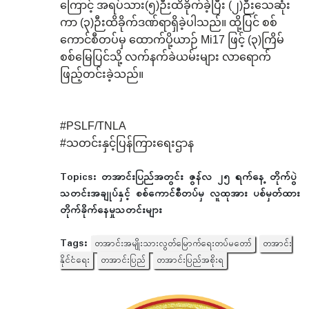
ကြောင့် အရပ်သား(၅)ဉီးထိခိုက်ခဲ့ပြီး (၂)ဉီးသေဆုံး
ကာ (၃)ဉီးထိခိုက်ဒဏ်ရာရှိခဲ့ပါသည်။ ထို့ပြင် စစ်
ကောင်စီတပ်မှ ထောက်ပို့ယာဉ် Mi17 ဖြင့် (၃)ကြိမ်
စစ်မြေပြင်သို့ လက်နက်ခဲယမ်းများ လာရောက်
ဖြည့်တင်းခဲ့သည်။
#PSLF/TNLA
#သတင်းနှင့်ပြန်ကြား‌ရေးဌာန
Topics:
တအာင်းပြည်အတွင်း ဇွန်လ ၂၅ ရက်နေ့ တိုက်ပွဲ
သတင်းအချုပ်နှင့် စစ်ကောင်စီတပ်မှ လူထုအား ပစ်မှတ်ထား
တိုက်ခိုက်နေမှုသတင်းများ
Tags:
တအာင်းအမျိုးသားလွတ်မြောက်ရေးတပ်မတော်
တအာင်း
နိုင်ငံရေး
တအာင်းပြည်
တအာင်းပြည်အစိုးရ