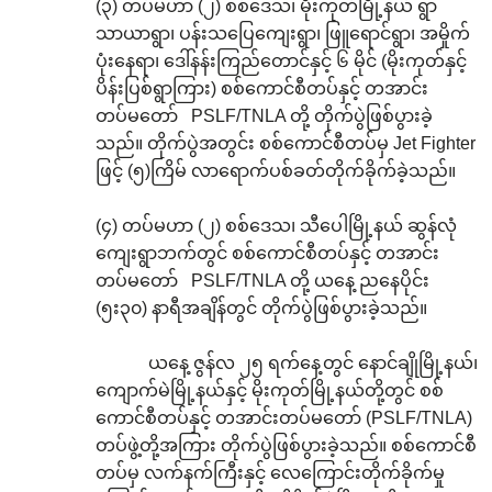
(၃) တပ်မဟာ (၂) စစ်ဒေသ၊ မိုးကုတ်မြို့နယ် ရွာ
သာယာရွာ၊ ပန်းသပြေကျေးရွာ၊ ဖြူရောင်ရွာ၊ အမှိုက်
ပုံးနေရာ၊ ဒေါ်နန်းကြည်တောင်နှင့် ၆ မိုင် (မိုးကုတ်နှင့်
ပိန်းပြစ်ရွာကြား) စစ်ကောင်စီတပ်နှင့် တအာင်း
တပ်မတော် PSLF/TNLA တို့ တိုက်ပွဲဖြစ်ပွားခဲ့
သည်။ တိုက်ပွဲအတွင်း စစ်ကောင်စီတပ်မှ Jet Fighter
ဖြင့် (၅)ကြိမ် လာရောက်ပစ်ခတ်တိုက်ခိုက်ခဲ့သည်။
(၄) တပ်မဟာ (၂) စစ်ဒေသ၊ သီပေါမြို့နယ် ဆွန်လုံ
ကျေးရွာဘက်တွင် စစ်ကောင်စီတပ်နှင့် တအာင်း
တပ်မတော် PSLF/TNLA တို့ ယနေ့ ညနေပိုင်း
(၅း၃၀) နာရီအချိန်တွင် တိုက်ပွဲဖြစ်ပွားခဲ့သည်။
ယနေ့ ဇွန်လ ၂၅ ရက်နေ့တွင် နောင်ချိုမြို့နယ်၊
ကျောက်မဲမြို့နယ်နှင့် မိုးကုတ်မြို့နယ်တို့တွင် စစ်
ကောင်စီတပ်နှင့် တအာင်းတပ်မတော် (PSLF/TNLA)
တပ်ဖွဲ့တို့အကြား တိုက်ပွဲဖြစ်ပွားခဲ့သည်။ စစ်ကောင်စီ
တပ်မှ လက်နက်ကြီးနှင့် လေကြောင်းတိုက်ခိုက်မှု