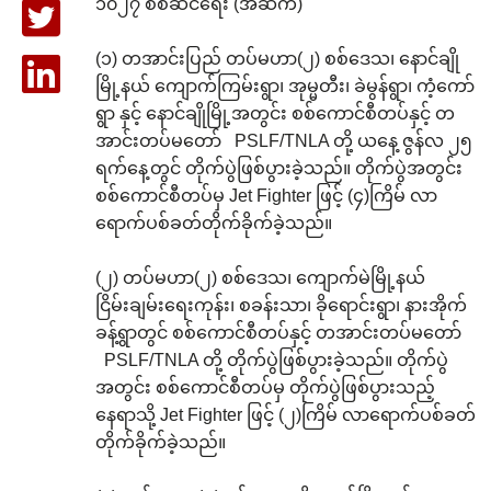
၁၀၂၇ စစ်ဆင်ရေး (အဆက်)
(၁) တအာင်းပြည် တပ်မဟာ(၂) စစ်ဒေသ၊ နောင်ချို
မြို့နယ် ကျောက်ကြမ်းရွာ၊ အုမ္မတီး၊ ခဲမွန်ရွာ၊ ကံ့ကော်
ရွာ နှင့် နောင်ချိုမြို့အတွင်း စစ်ကောင်စီတပ်နှင့် တ
အာင်းတပ်မတော် PSLF/TNLA တို့ ယနေ့ ဇွန်လ ၂၅
ရက်နေ့တွင် တိုက်ပွဲဖြစ်ပွားခဲ့သည်။ တိုက်ပွဲအတွင်း
စစ်ကောင်စီတပ်မှ Jet Fighter ဖြင့် (၄)ကြိမ် လာ
ရောက်ပစ်ခတ်တိုက်ခိုက်ခဲ့သည်။
(၂) တပ်မဟာ(၂) စစ်ဒေသ၊ ကျောက်မဲမြို့နယ်
ငြိမ်းချမ်းရေးကုန်း၊ စခန်းသာ၊ ခိုရောင်းရွာ၊ နားအိုက်
ခန့်ရွာတွင် စစ်ကောင်စီတပ်နှင့် တအာင်းတပ်မတော်
PSLF/TNLA တို့ တိုက်ပွဲဖြစ်ပွားခဲ့သည်။ တိုက်ပွဲ
အတွင်း စစ်ကောင်စီတပ်မှ တိုက်ပွဲဖြစ်ပွားသည့်
နေရာသို့ Jet Fighter ဖြင့် (၂)ကြိမ် လာရောက်ပစ်ခတ်
တိုက်ခိုက်ခဲ့သည်။