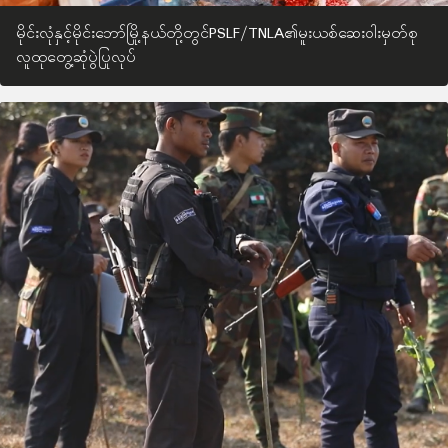
မိုင်းလုံနှင့်မိုင်းဘော်မြို့နယ်တို့တွင်PSLF/TNLA၏မူးယစ်ဆေးဝါးမှတ်စု
လူထုတွေ့ဆုံပွဲပြုလုပ်