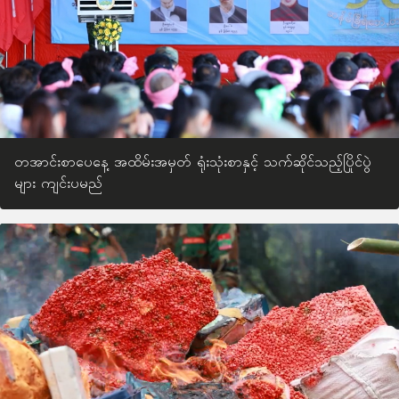
တအာင်းစာပေနေ့ အထိမ်းအမှတ် ရုံးသုံးစာနှင့် သက်ဆိုင်သည့်ပြိုင်ပွဲ
များ ကျင်းပမည်