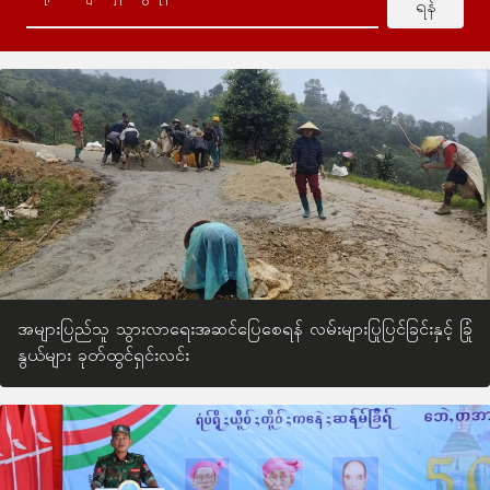
ရန်
အများပြည်သူ သွားလာရေးအဆင်ပြေစေရန် လမ်းများပြုပြင်ခြင်းနှင့် ခြုံ
နွယ်များ ခုတ်ထွင်ရှင်းလင်း