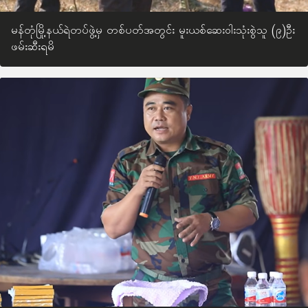
မန်တုံမြို့နယ်ရဲတပ်ဖွဲ့မှ တစ်ပတ်အတွင်း မူးယစ်ဆေးဝါးသုံးစွဲသူ (၉)ဦး
ဖမ်းဆီးရမိ