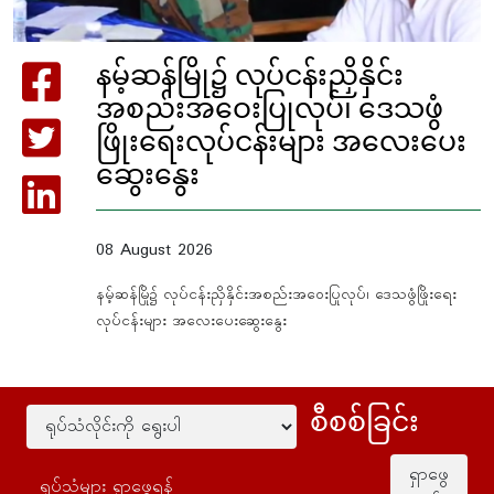
နမ့်ဆန်မြို၌ လုပ်ငန်းညှိနှိင်း
အစည်းအဝေးပြုလုပ်၊ ဒေသဖွံ
ဖြိုးရေးလုပ်ငန်းများ အလေးပေး
ဆွေးနွေး
08 August 2026
နမ့်ဆန်မြို၌ လုပ်ငန်းညှိနှိင်းအစည်းအဝေးပြုလုပ်၊ ဒေသဖွံဖြိုးရေး
လုပ်ငန်းများ အလေးပေးဆွေးနွေး
စီစစ်ခြင်း
ရှာဖွေ