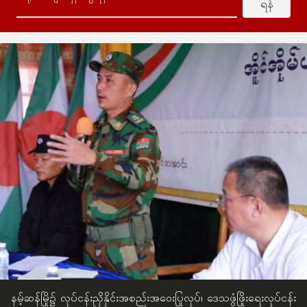
ရန်
နမ့်ဆန်မြို၌ လုပ်ငန်းညှိနှိင်းအစည်းအဝေးပြုလုပ်၊ ဒေသဖွံဖြိုးရေးလုပ်ငန်း