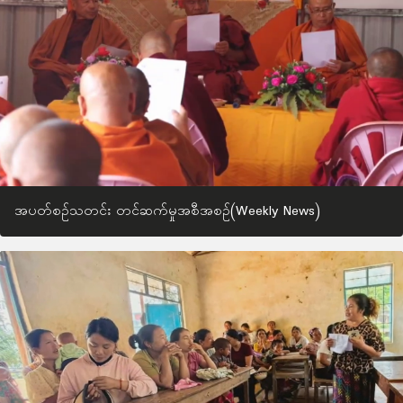
အပတ်စဉ်သတင်း တင်ဆက်မှုအစီအစဉ်(Weekly News)