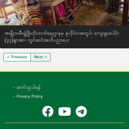
အမျိုးသမီးဖွံ့ဖြိုးတိုးတက်ရေးဌာနမှ ဇူလိုင်လအတွင်း ကျေးရွာပေါင်း
(၄၄)ရွာအား ကွင်းဆင်းအသိပညာပေး
« Previous
Next »
- ဆက်သွယ်ရန်
- Privacy Policy