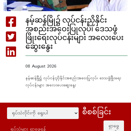
နမ့်ဆန်မြို၌ လုပ်ငန်းညှိနှိင်း
အစည်းအဝေးပြုလုပ်၊ ဒေသဖွံ
ဖြိုးရေးလုပ်ငန်းများ အလေးပေး
ဆွေးနွေး
08 August 2026
နမ့်ဆန်မြို၌ လုပ်ငန်းညှိနှိင်းအစည်းအဝေးပြုလုပ်၊ ဒေသဖွံဖြိုးရေး
လုပ်ငန်းများ အလေးပေးဆွေးနွေး
စီစစ်ခြင်း
ရှာဖွေ