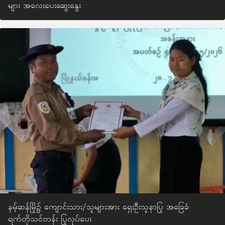
များ အလေးပေးဆွေးနွေး
နမ့်ဆန်မြို၌ ကျောင်းသား/သူများအား ရှေးဦးသူနာပြု အခြေခံ
ရက်တိုသင်တန်း ပြုလုပ်ပေး