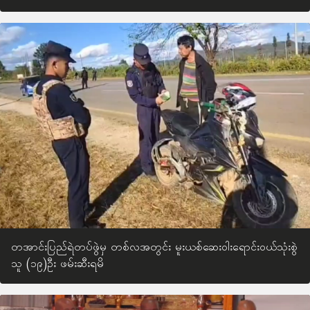
တအာင်းပြည်ရဲတပ်ဖွဲမှ တစ်လအတွင်း မူးယစ်ဆေးဝါးရောင်းဝယ်သုံးစွဲ
သူ (၁၉)ဦး ဖမ်းဆီးရမိ