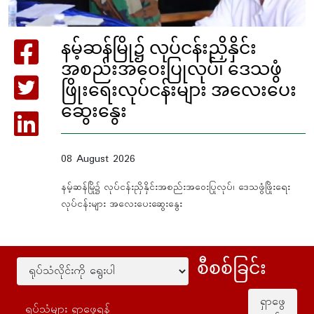
နမ့်ဆန်မြို၌ လုပ်ငန်းညှိနှိင်း
အစည်းအဝေးပြုလုပ်၊ ဒေသဖွံ
ဖြိုးရေးလုပ်ငန်းများ အလေးပေး
ဆွေးနွေး
08 August 2026
နမ့်ဆန်မြို၌ လုပ်ငန်းညှိနှိင်းအစည်းအဝေးပြုလုပ်၊ ဒေသဖွံဖြိုးရေး
လုပ်ငန်းများ အလေးပေးဆွေးနွေး
စီစစ်ခြင်း
ရှာဖွေ