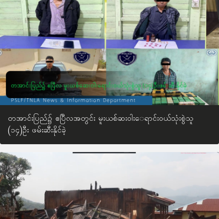
တအာင်းပြည်၌ ဧပြီလအတွင်း မူးယစ်ဆးဝါးေရာင်းဝယ်သုံးစွဲသူ
(၁၄)ဦး ဖမ်းဆီးနိုင်ခဲ့