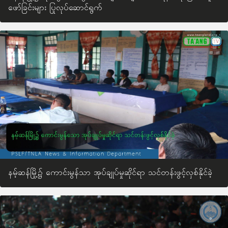
ဖော်ခြင်းများ ပြုလုပ်ဆောင်ရွက်
နမ့်ဆန်မြို့၌ ကောင်းမွန်သာ အုပ်ချုပ်မှုဆိုင်ရာ သင်တန်းဖွင့်လှစ်နိုင်ခဲ့