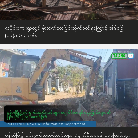
လပိုင်းကျေးရွာတွင် မိုးသက်လေပြင်းတိုက်ခတ်မှုကြောင့် အိမ်‌ခြေ
(၁၀)အိမ် ပျက်စီး
မန်တုံမြို့၌ ရပ်ကွက်အတွင်းလမ်းများ မပျက်စီးစေရန် ရေမြောင်းတူး