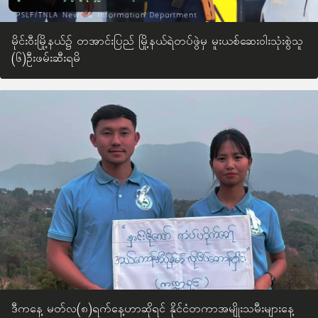
မိုင်းဝီးမြို့နယ်၌ တအာင်းပြည် မြို့နယ်ရဲတပ်ဖွဲမှ မူးယစ်ဆေးဝါးသုံးစွဲသူ
(၆)ဦးဖမ်းဆီးရမိ
ဒီကနေ့ မတ်လ(၈)ရက်နေ့ဟာဆိုရင် နိုင်ငံတကာအမျိုးသမီးများနေ့