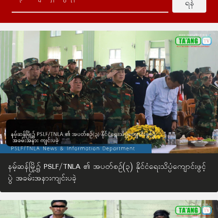
ရန်
နမ့်ဆန်မြို့၌ PSLF/TNLA ၏ အပတ်စဥ်(၃) နိုင်ငံရေးသိပ္ပံကျောင်းဖွင့်
ပွဲ အခမ်းအနားကျင်းပခဲ့