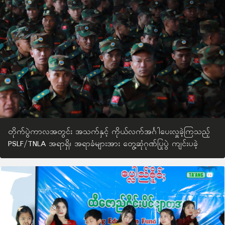
တိုက်ပွဲကာလအတွင်း အသက်နှင့် ကိုယ်လက်အင်္ဂါပေးလှူခဲ့ကြသည့်
PSLF/TNLA အရာရှိ၊ အရာခံများအား တွေ့ဆုံဂုဏ်ပြုပွဲ ကျင်းပခဲ့