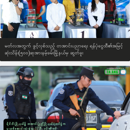
မတ်လအတွက် ဖွင့်လှစ်သည့် တအာင်းပညာရေး ရန်ပုံငွေထီ၏အမြင့်
ဆုံးသိန်း(၅၀၀)ဆုအားနမ့်ခမ်းမြို့နယ်မှ ဆွတ်ခူး