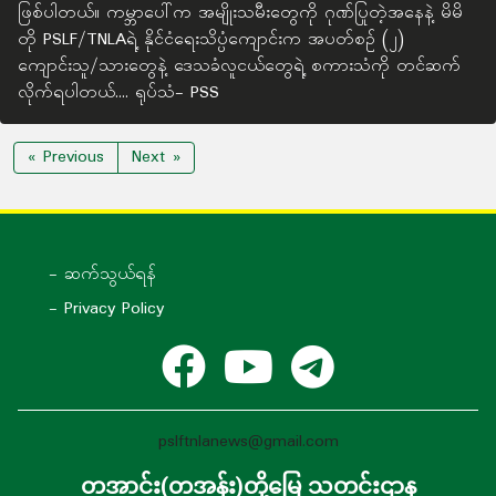
ဖြစ်ပါတယ်။ ကမ္ဘာပေါ်က အမျိုးသမီးတွေကို ဂုဏ်ပြုတဲ့အနေနဲ့ မိမိ
တို PSLF/TNLAရဲ့ နိုင်ငံရေးသိပ္ပံကျောင်းက အပတ်စဉ် (၂)
ကျောင်းသူ/သားတွေနဲ့ ဒေသခံလူငယ်တွေရဲ့ စကားသံကို တင်ဆက်
လိုက်ရပါတယ်.... ရုပ်သံ- PSS
« Previous
Next »
- ဆက်သွယ်ရန်
- Privacy Policy
pslftnlanews@gmail.com
တအာင်း(တအန်း)တို့မြေ သတင်းဌာန