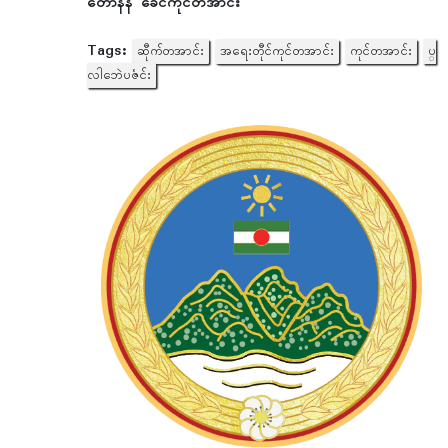
တောန်နဲ ခေဲင်ကုင်တအာင်း
Tags:
ဆီုက်တအာင်း
အရေးတီုင်ကုင်တအာင်း
ကုင်တအာင်း
ပ္
လါဘေဲပဇံင်း