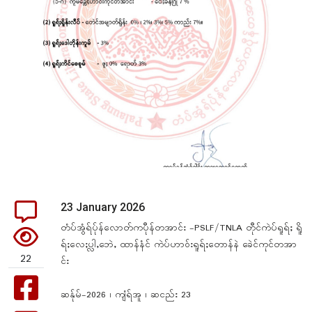
23 January 2026
တံပ်အွံရ်ပ်ုန်လောတ်ကပီုန်တအာင်း -PSLF/TNLA တီုင်ကဲပ်ရူရ်ႈ ရိူ
ရ်ႈလေႈပ္လါႇဘေဲႇ ထာန်နံင် ကဲပ်ဟာ၀်းရူရ်ႈတောန်နဲ ခေဲင်ကုင်တအာ
22
င်း
ဆန်ုမ်-2026 ၊ ကျံရ်အူ ၊ ဆငည်း 23