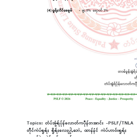
Topics:
တံပ်အွံရ်ပ်ုန်လောတ်ကပီုန်တအာင်း -PSLF/TNLA
တီုင်ကဲပ်ရူရ်ႈ ရိူရ်ႈလေႈပ္လါႇဘေဲႇ ထာန်နံင် ကဲပ်ဟာ၀်းရူရ်ႈ