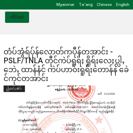
Myanmar
Ta'ang
Chinese
English
ကိင်ဘေဲ
တံပ်အွံရ်ပ်ုန်လောတ်ကပီုန်တအာင်း -
PSLF/TNLA တီုင်ကဲပ်ရူရ်ႈ ရိူရ်ႈလေႈပ္လါႇ
ဘေဲႇ ထာန်နံင် ကဲပ်ဟာ၀်းရူရ်ႈတောန်နဲ ခေဲ
င်ကုင်တအာင်း
ပ္လါ,ဘေဲ,ပဇံင်း