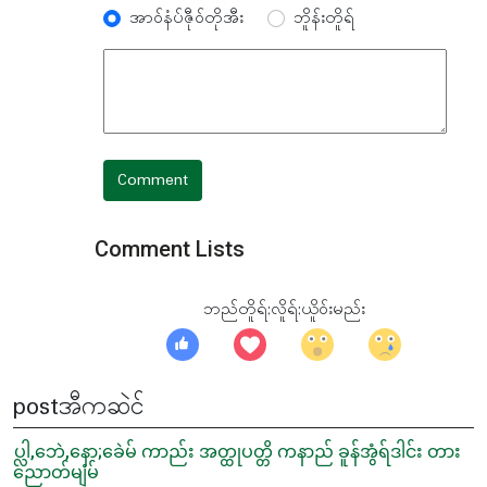
အာ၀်နံပ်ဇီု၀်တိုအီး
ဘိူန်းတိူရ်
Comment
Comment Lists
ဘည်တိူရ်;လိူရ်;ယိူ၀်းမည်း
postအီကဆဲင်
ပ္လါ,ဘေဲ,နော;ခေဲမ် ကာည်း အတ္ထုပတ္တိ ကနာည် ခူန်အွံရ်ဒါင်း တား
ညောတ်မျံမ်