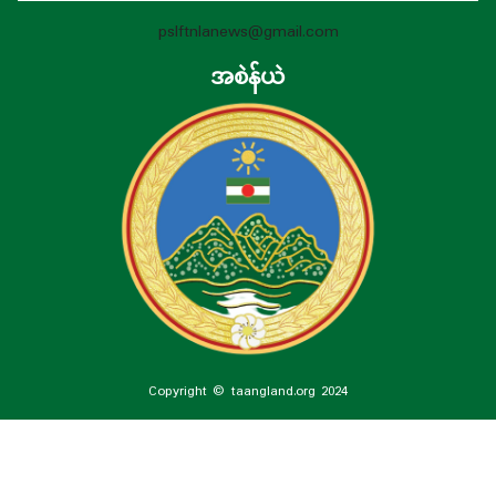
pslftnlanews@gmail.com
အစဲန်ယဲ
Copyright © taangland.org 2024