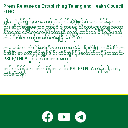
Press Release on Establishing Ta'angland Health Council
-THC
ပ္လါႇဘေဲႇပ်ုန်ရိူရ်ႈလေႈ ဘဝ်ကီုတ့်ဒါင်း(3)စူမ်းဂဲ လောင်ပ်ုန်နာဘာ
ည်း ဆီုက်ဆျှူမ်စကစဘြာန်ဂဲ ဒါထမေန် လီလာပဴင်ပ္လေဘျုင်တော
န်ဆငည်း ခေဲင်ကုင်ကပိုမ်တောန်ဒီ လူည်,ဟာဝ်းခေါပ်ပြာ,ဥပဒဆီု
က်ဒါင်းဒါင်း ကာည်း တေဲင်ဝံရ်ခြိူမ်းတိုအီး
ကခြောန်ဘာည်းပဲန်ဒေဲႈဇိုဇာတ် ယာမာခံမ်ပါန်း(ဒါ်ႈ) ယာခီန်စိင် က
ဝ်အီမိုႈ မာ တားတီုင်အွံရ်ဒါင်း တံပ်အွံရ်ပ်ုန်လောတ်ကပီုန်တအာင်း-
PSLF/TNLA ခူန်ချုဒါင်း တားအဘုင်
တံပ်အွံရ်ပ်ုန်လောတ်ကပီုန်တအာင်း-PSLF/TNLA တိုန်းပ္လါႇဘေဲႇ
တံင်ကေးစူး