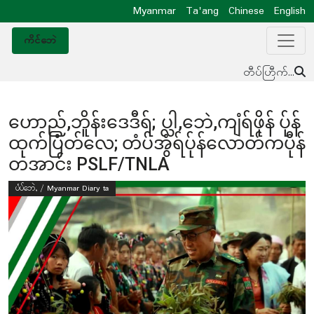
Myanmar
Ta'ang
Chinese
English
ကိင်ဘေဲ
တီပ်ဟြီက်...
ဟောည်,ဘိူန်းဒေဒီရ်; ပ္လါ,ဘေဲ,ကျံရ်ဖိုန် ပ်ုန်
ထုက်ပြံတ်လေ; တံပ်အွံရ်ပ်ုန်လောတ်ကပီုန်
တအာင်း PSLF/TNLA
ပံပ်ဘေဲ, / Myanmar Diary ta