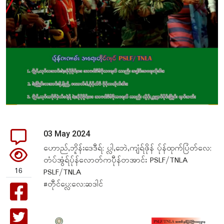
03 May 2024
ဟောည်,ဘိူန်းဒေဒီရ်; ပ္လါ,ဘေဲ,ကျံရ်ဖိုန် ပ်ုန်ထုက်ပြံတ်လေ;
တံပ်အွံရ်ပ်ုန်လောတ်ကပီုန်တအာင်း PSLF/TNLA
16
PSLF/TNLA
#တီုင်ပ္လေ;လေ;ဆဒါင်