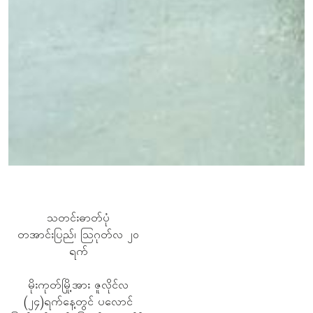
၂၀၂၄ ခုနှစ် သြဂုတ်လ (၃၀)ရက်
၂၀၂၄ ခုနှစ် သြဂုတ်လ (၃၀)ရက်
PSLF/TNLA အုပ်ချုပ်နယ်မြေ
သတင်းဓာတ်ပုံ
သတင်းဓာတ်ပုံ
အတွင်း လည်ပတ်နေပြီးဖြစ်သော
တွင် ကျရောက်သည့် (၅၂)နှစ်
တွင် ကျရောက်သည့် (၅၂)နှစ်
တအာင်းပြည်၊ သြဂုတ်လ ၂၀
554
နမ္မတူဆေးရုံက ဆရာဝန်များ
ပြည့် တအာင်းစာပေနေ့
ပြည့် တအာင်းစာပေနေ့
ပလောင်ပြည်နယ်
ရက်
အခမ်းအနားကို တအာင်းပြည် မိုး
အခမ်းအနားကို တအာင်းပြည်
လွတ်မြောက်ရေးတပ်ဦး
PSLF/TNLA ၏ နမ့်ခမ်းမြို့နယ်
မန်တုံမြို့တွင် ကျင်းပပြုလုပ်ခဲ့
ကုတ်မြို့တွင် ကျင်းပပြုလုပ်ခဲ့
မိုးကုတ်မြို့အား ဇူလိုင်လ
412
ရဲတပ်ဖွဲ့မှ မြို့နယ်အေးချမ်း
(၂၄)ရက်နေ့တွင် ပလောင်
သည့်မြင်ကွင်းဖြစ်သည်။
သည့်မြင်ကွင်းဖြစ်သည်။
409