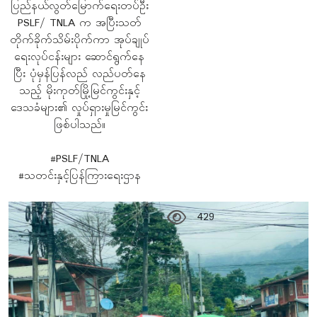
ပြည်နယ်လွတ်မြောက်ရေးတပ်ဦး
သာယာရေးနှင့် ပြည်သူ့လုံခြုံရေး
အတွက် မြို့အတွင်း ကင်းလှည့်
PSLF/ TNLA က အပြီးသတ်
#PSLF/TNLA
တိုက်ခိုက်သိမ်းပိုက်ကာ အုပ်ချုပ်
စစ်ဆေးဆောင်ရွက်‌နေမှု ပုံရိပ်
#သတင်းနှင့်ပြန်ကြားရေးဌာန
ရေးလုပ်ငန်းများ ဆောင်ရွက်နေ
အား ထုတ်ပြန်လိုက်သည်။
ပြီး ပုံမှန်ပြန်လည် လည်ပတ်နေ
#PSLF/TNLA
နမ့်ခမ်းမြို့၊ ဒီဇင်ဘာလ ၁၈ရက်
#သတင်းနှင့်ပြန်ကြားရေးဌာန
သည့် မိုးကုတ်မြို့မြင်ကွင်းနှင့်
ဒေသခံများ၏ လှုပ်ရှားမှုမြင်ကွင်း
#PSLF/TNLA
ဖြစ်ပါသည်။
#သတင်းနှင့်ပြန်ကြားရေးဌာန
#PSLF/TNLA
#သတင်းနှင့်ပြန်ကြားရေးဌာန
347
429