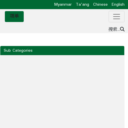
Myanmar
Ta'ang
Chinese
English
项单
搜索...
Sub Categories