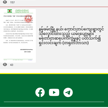
157
နမ့်ခမ်းမြို့နယ်၊ ကောင်းတပ်ကျေးရွာတွင်
သိုလှောင်ထားသည့် ယမ်းပျော့များ
မတော်တဆပေါက်ကွဲမှုနှင့် ပတ်သက်၍
ရှင်းလင်းချက် (တရုတ်ဘာသာ)
43