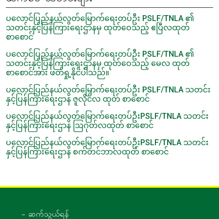
ပလောင်ပြည်နယ်လွတ်‌‌မြောက်ရေးတပ်ဦး PSLF/TNLA ၏
သတင်းနှင့်ပြန်ကြားရေးဌာနမှ ထုတ်ဝေသည့် ဧပြီလထုတ်
စာစောင်
ပလောင်ပြည်နယ်လွတ်‌‌မြောက်ရေးတပ်ဦး PSLF/TNLA ၏
သတင်းနှင့်ပြန်ကြားရေးဌာနမှ ထုတ်ဝေသည့် မေလ ထုတ်
စာစောင်အား ဖတ်ရှု့နိုင်ပါသည်။
ပလောင်ပြည်နယ်လွတ်မြောက်ရေးတပ်ဦး PSLF/TNLA သတင်း
နှင့်ပြန်ကြားရေးဌာန ဇူလိုင်လ ထုတ် စာစောင်
ပလောင်ပြည်နယ်လွတ်မြောက်ရေးတပ်ဦးPSLF/TNLA သတင်း
နှင့်ပြန်ကြားရေးဌာန ဩဂုတ်လထုတ် စာစောင်
ပလောင်ပြည်နယ်လွတ်မြောက်ရေးတပ်ဦးPSLF/TNLA သတင်း
နှင့်ပြန်ကြားရေးဌာန စက်တင်ဘာလထုတ် စာစောင်
- ဆက်သွယ်ရန်