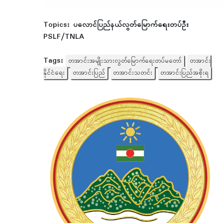
Topics:
ပလောင်ပြည်နယ်လွတ်မြောက်ရေးတပ်ဦး
PSLF/TNLA
Tags:
တအာင်းအမျိုးသားလွတ်မြောက်ရေးတပ်မတော်
တအာင်း
နိုင်ငံရေး
တအာင်းပြည်
တအာင်းသတင်း
တအာင်းပြည်အစိုးရ