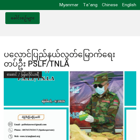
Myanmar
Ta'ang
Chinese
English
ခေါင်းစဥ်များ
ပလောင်ပြည်နယ်လွတ်မြောက်ရေး
တပ်ဦး PSLF/TNLA
စာစောင် / မြန်မာဒိုင်ယာရီ