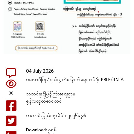
04 July 2026
ပလောင်ပြည်နယ်လွတ်မြောက်ရေးတပ်ဦး PSLF/TNLA
30
သတင်းနှင့်ပြန်ကြားရေးဌာန
ဇွန်လထုတ်စာစောင်
တအာင်းပြည်၊ ဇူလိုင် ၊ ၂၀၂၆ခုနှစ်
Downloadယူရန်