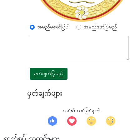
အမည်မဖော်ပြပါ
အမည်ဖော်ပြမည်
မှတ်ချက်ပြုမည်
မှတ်ချက်များ
သင်၏ ထင်မြင်ချက်
ဆက်စပ် သတင်းများ