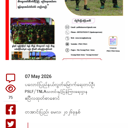
07 May 2026
ပလောင်ပြည်နယ်လွတ်မြောက်ရေးတပ်ဦး
PSLF/TNLA
သတင်းနှင့်ပြန်ကြားရေးဌာန
75
ဧပြီလထုတ်စာစောင်
တအာင်းပြည်၊ မေလ၊ ၂၀၂၆ခုနှစ်