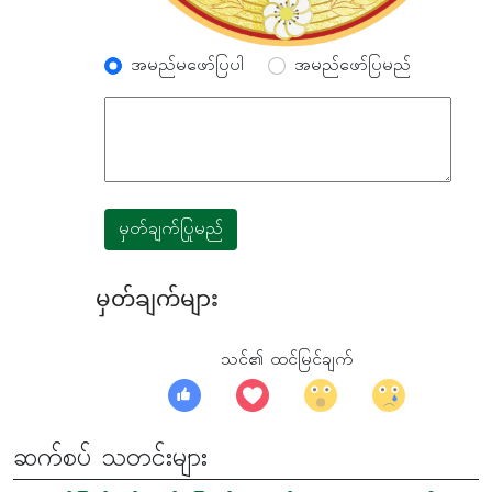
အမည်မဖော်ပြပါ
အမည်ဖော်ပြမည်
မှတ်ချက်ပြုမည်
မှတ်ချက်များ
သင်၏ ထင်မြင်ချက်
ဆက်စပ် သတင်းများ