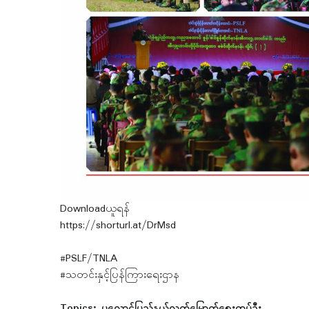
Downloadယူရန်
https://shorturl.at/DrMsd
#PSLF/TNLA
#သတင်းနှင့်ပြန်ကြားရေးဌာန
Topics:
ပလောင်ပြည်နယ်လွတ်မြောက်ရေးတပ်ဦး