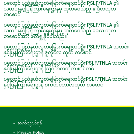
ပလောင်ပြည်နယ်လွတ်‌‌မြောက်ရေးတပ်ဦး PSLF/TNLA ၏
သတင်းနှင့်ပြန်ကြားရေးဌာနမှ ထုတ်ဝေသည့် ဧပြီလထုတ်
စာစောင်
ပလောင်ပြည်နယ်လွတ်‌‌မြောက်ရေးတပ်ဦး PSLF/TNLA ၏
သတင်းနှင့်ပြန်ကြားရေးဌာနမှ ထုတ်ဝေသည့် မေလ ထုတ်
စာစောင်အား ဖတ်ရှု့နိုင်ပါသည်။
ပလောင်ပြည်နယ်လွတ်မြောက်ရေးတပ်ဦး PSLF/TNLA သတင်း
နှင့်ပြန်ကြားရေးဌာန ဇူလိုင်လ ထုတ် စာစောင်
ပလောင်ပြည်နယ်လွတ်မြောက်ရေးတပ်ဦးPSLF/TNLA သတင်း
နှင့်ပြန်ကြားရေးဌာန ဩဂုတ်လထုတ် စာစောင်
ပလောင်ပြည်နယ်လွတ်မြောက်ရေးတပ်ဦးPSLF/TNLA သတင်း
နှင့်ပြန်ကြားရေးဌာန စက်တင်ဘာလထုတ် စာစောင်
- ဆက်သွယ်ရန်
- Privacy Policy