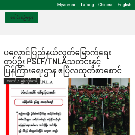
Myanmar
Ta'ang
Chinese
English
ခေါင်းစဥ်များ
ပလောင်ပြည်နယ်လွတ်မြောက်ရေး
တပ်ဦး PSLF/TNLAသတင်းနှင့်
ပြန်ကြားရေးဌာန ဧပြီလထုတ်စာစောင်
စာစောင် / မြန်မာဒိုင်ယာရီ