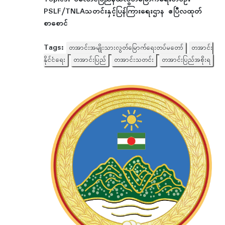
PSLF/TNLAသတင်းနှင့်ပြန်ကြားရေးဌာန ဧပြီလထုတ်
စာစောင်
Tags:
တအာင်းအမျိုးသားလွတ်မြောက်ရေးတပ်မတော်
တအာင်း
နိုင်ငံရေး
တအာင်းပြည်
တအာင်းသတင်း
တအာင်းပြည်အစိုးရ