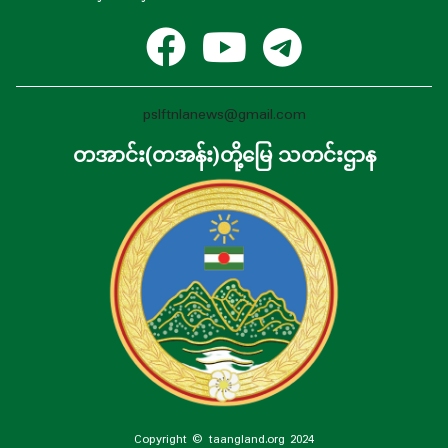
pslftnlanews@gmail.com
တအာင်း(တအန်း)တို့မြေ သတင်းဌာန
Copyright © taangland.org 2024