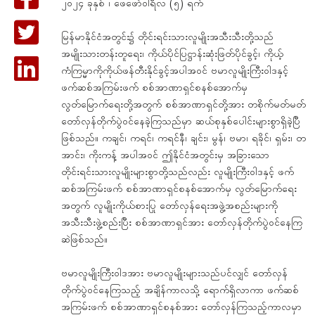
၂၀၂၄ ခုနှစ် ၊ ဖေဖော်ဝါရီလ (၅) ရက်
မြန်မာနိုင်ငံအတွင်း၌ တိုင်းရင်းသားလူမျိုးအသီးသီးတို့သည်
အမျိုးသားတန်းတူရေး၊ ကိုယ်ပိုင်ပြဋ္ဌာန်းဆုံးဖြတ်ပိုင်ခွင့်၊ ကိုယ့်
ကံကြမ္မာကိုကိုယ်ဖန်တီးနိုင်ခွင့်အပါအဝင် ဗမာလူမျိုးကြီးဝါဒနှင့်
ဖက်ဆစ်အကြမ်းဖက် စစ်အာဏာရှင်စနစ်အောက်မှ
လွတ်မြောက်ရေးတို့အတွက် စစ်အာဏာရှင်တို့အား တစိုက်မတ်မတ်
တော်လှန်တိုက်ပွဲဝင်နေခဲ့ကြသည်မှာ ဆယ်စုနှစ်ပေါင်းများစွာရှိခဲ့ပြီ
ဖြစ်သည်။ ကချင်၊ ကရင်၊ ကရင်နီ၊ ချင်း၊ မွန်၊ ဗမာ၊ ရခိုင်၊ ရှမ်း၊ တ
အာင်း၊ ကိုးကန့် အပါအဝင် ဤနိုင်ငံအတွင်းမှ အခြားသော
တိုင်းရင်းသားလူမျိုးများစွာတို့သည်လည်း လူမျိုးကြီးဝါဒနှင့် ဖက်
ဆစ်အကြမ်းဖက် စစ်အာဏာရှင်စနစ်အောက်မှ လွတ်မြောက်ရေး
အတွက် လူမျိုးကိုယ်စားပြု တော်လှန်ရေးအဖွဲ့အစည်းများကို
အသီးသီးဖွဲ့စည်းပြီး စစ်အာဏာရှင်အား တော်လှန်တိုက်ပွဲဝင်နေကြ
ဆဲဖြစ်သည်။
ဗမာလူမျိုးကြီးဝါဒအား ဗမာလူမျိုးများသည်ပင်လျှင် တော်လှန်
တိုက်ပွဲဝင်နေကြသည့် အချိန်ကာလသို့ ရောက်ရှိလာကာ ဖက်ဆစ်
အကြမ်းဖက် စစ်အာဏာရှင်စနစ်အား တော်လှန်ကြသည့်ကာလမှာ