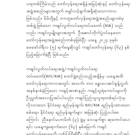
ယခုတစ်ကြိမ်သည် တော်လှန်ရေးအရှိန်အမြင့်ဆုံးနှင့် တော်လှန်ရေး
အဖွဲ့အစည်းများအတွက် မျှော်လင့်ချက်အရှိဆုံးသောကာလ
ဖြစ်သည်။ မိမိတို့နှင့် ဘဝတူတော်လှန်ရေးအဖွဲ့အစည်းများထဲမှ
တစ်ဖွဲ့ဖြစ်သော ကချင်လွတ်လပ်ရေးတပ်မတော် (KIA) သည်
လည်း ကချင်လူမျိုးများအတွက် ဦးဆောင်တိုက်ပွဲဝင်နေသော
တော်လှန်ရေးအဖွဲ့အစည်းတစ်ခုဖြစ်ပြီး ယနေ့ ၂၀၂၄ ခုနှစ်၊
ဖေဖော်ဝါရီလ (၅) ရက်နေ့ဆိုလျှင် ကချင်တော်လှန်ရေး (၆၃) နှစ်
ပြည့်မြောက်ခဲ့ပြီ ဖြစ်သည်။
ကချင်လွတ်လပ်ရေးအဖွဲ့/ကချင်လွတ်လပ်ရေး
တပ်မတော်(KIO/KIA) စတင်ဖွဲ့စည်းသည့်အချိန်မှ ယနေ့အထိ
တော်လှန်ရေးကာလအတွင်း အသက်၊ ဘဝ၊ ခန္ဓာပေးဆပ်စွန့်လွှတ်
အနစ်နာခံခဲ့ကြသော ကချင့်အာဇာနည်၊ ကချင့်‌သူရဲကောင်းများကို
ဦးညွှတ်အလေးပြုအပ်ပါသည်။ ကချင်ပြည်သူလူထုတစ်ရပ်လုံးမှ
လိုလား‌သော နိုင်ငံရေး ရည်မှန်းချက်၊ KIO/KIA ရည်မှန်းထားသော
စစ်ရေး၊ နိုင်ငံရေး ရည်မှန်းချက်များ အမြန်ဆုံး ပြည့်ဝပါစေ
ကြောင်း ညီနောင်မဟာမိတ် (၃) ဖွဲ့မှ လေးနက်စွာ ဆုတောင်းပေး
ရင်း ယနေ့ကျရောက်သော (၆၃) နှစ်မြောက် ကချင်
တော်လှန်ရေးနေ့ကို ဂုဏ်ပြုကြိုဆိုပြီး ဤသဝဏ်လွှာအား ပေးပို့အပ်