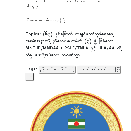
ပါသည်။
ညီနောင်မဟာမိတ် (၃) ဖွဲ့
Topics:
(၆၃) နှစ်မြောက် ကချင်တော်လှန်ရေးနေ့
အခမ်းအနားသို့ ညီနောင်မဟာမိတ် (၃) ဖွဲ့ ဖြစ်သော
MNTJP/MNDAA ၊ PSLF/TNLA နှင့် ULA/AA တို့
ထံမှ ပေးပို့အပ်သော သဝဏ်လွှာ
Tags:
ညီနောင်မဟာမိတ်သုံးဖွဲ့
တအာင်းတပ်မတော် ထုတ်ပြန်
ချက်