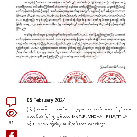
05 February 2024
(၆၃) နှစ်မြောက် ကချင်တော်လှန်ရေးနေ့ အခမ်းအနားသို့ ညီနောင်
မဟာမိတ် (၃) ဖွဲ့ ဖြစ်သော MNTJP/MNDAA ၊ PSLF/TNLA
91
နှင့် ULA/AA တို့ထံမှ ပေးပို့အပ်သော သဝဏ်လွှာ