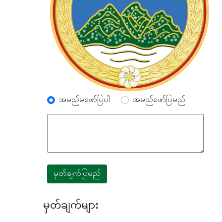
အမည်မဖော်ပြပါ
အမည်ဖော်ပြမည်
မှတ်ချက်ပြုမည်
မှတ်ချက်များ