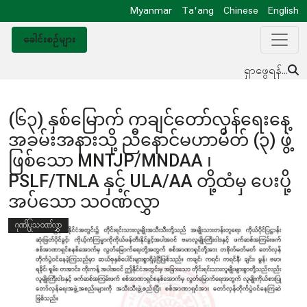
Myanmar
Ta'ang
Chinese
English
ခေါင်းစဥ်များ
ရှာဖွေရန်...
(၆၃) နှစ်မြောက် ကချင်တော်လှန်ရေးနေ့
အခမ်းအနားသို့ ညီနောင်မဟာမိတ် (၃) ဖွဲ့
ဖြစ်သော MNTJP/MNDAA ၊
PSLF/TNLA နှင့် ULA/AA တို့ထံမှ ပေးပို့
အပ်သော သဝဏ်လွှာ
ဂုဏ်ပြုသဝဏ်လွှာ