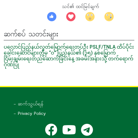
သင်၏ ထင်မြင်ချက်
ဆက်စပ် သတင်းများ
ပလောင်ပြည်နယ်လွတ်မြောက်ရေးတပ်ဦး PSLF/TNLA ထိပ်ပိုင်း
ခေါင်းဆောင်များတို့မှ “ဝ” ပြည်နယ်၏ (၃၅) နှစ်မြောက်
ငြိမ်းချမ်းရေးတည်ဆောက်ခြင်းနေ့ အခမ်းအနားသို့ တက်ရောက်
ဂုဏ်ပြု
- ဆက်သွယ်ရန်
- Privacy Policy